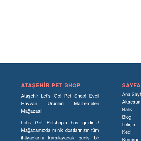
ATAŞEHIR PET SHOP
SAYFA
Ana Say
Ataşehir Let’s Go! Pet Shop! Evcil
Aksesua
Hayvan Ürünleri Malzemeleri
Balık
Mağazası!
Blog
Let’s Go! Petshop’a hoş geldiniz!
İletişim
Mağazamızda minik dostlarınızın tüm
Kedi
ihtiyaçlarını karşılayacak geniş bir
Kemirge