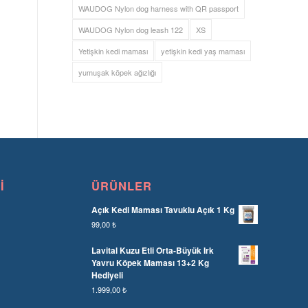
WAUDOG Nylon dog harness with QR passport
WAUDOG Nylon dog leash 122
XS
Yetişkin kedi maması
yetişkin kedi yaş maması
yumuşak köpek ağızlığı
I
ÜRÜNLER
Açık Kedi Maması Tavuklu Açık 1 Kg
99,00
₺
Lavital Kuzu Etli Orta-Büyük Irk
Yavru Köpek Maması 13+2 Kg
Hediyeli
1.999,00
₺