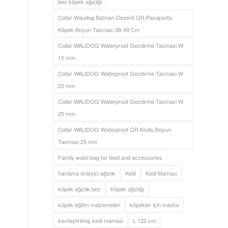
bez köpek ağızlığı
Collar Waudog Batman Desenli QR Pasaportlu
Köpek Boyun Tasması 38-49 Cm
Collar WAUDOG Waterproof Gezdirme Tasması W
15 mm
Collar WAUDOG Waterproof Gezdirme Tasması W
20 mm
Collar WAUDOG Waterproof Gezdirme Tasması W
25 mm
Collar WAUDOG Waterproof QR Kodlu Boyun
Tasması 25 mm
Family waist bag for feed and accessories
havlama önleyici ağızlık
Kedi
Kedi Maması
köpek ağızlık bez
Köpek ağızlığı
köpek eğitim malzemeleri
köpekler için maske
kısırlaştırılmış kedi maması
L 122 cm