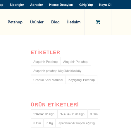
ap
Siparişler
Adresler
Hesap Detayları
Giriş Yap
Kayıt Ol
Petshop
Ürünler
Blog
İletişim
ETIKETLER
Ataşehir Petshop
Ataşehir Pet shop
Ataşehir petshop küçükbakkalköy
Croque Kedi Maması
Kayışdağı Petshop
ÜRÜN ETIKETLERI
"NASA" design
"NASA21" design
3 Cm
5 Cm
5 Kg
ayarlanabilir köpek ağızlığı