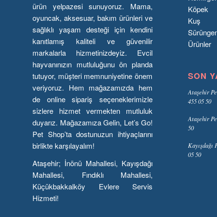
ürün yelpazesi sunuyoruz. Mama,
Köpek
oyuncak, aksesuar, bakım ürünleri ve
Kuş
sağlıklı yaşam desteği için kendini
Sürünge
kanıtlamış kaliteli ve güvenilir
Ürünler
markalarla hizmetinizdeyiz. Evcil
hayvanınızın mutluluğunu ön planda
SON Y
tutuyor, müşteri memnuniyetine önem
veriyoruz. Hem mağazamızda hem
Ataşehir Pe
de online sipariş seçeneklerimizle
455 05 50
sizlere hizmet vermekten mutluluk
Ataşehir Pe
duyarız. Mağazamıza Gelin, Let’s Go!
50
Pet Shop’ta dostunuzun ihtiyaçlarını
birlikte karşılayalım!
Kayışdağı P
05 50
Ataşehir; İnönü Mahallesi, Kayışdağı
Mahallesi, Fındıklı Mahallesi,
Küçükbakkalköy Evlere Servis
Hizmeti!