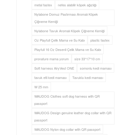
metal fastex
nefes alabilir köpek ağızlığı
Nylabone Domuz Pastırması Aromalı Köpek
Çiğneme Kemiği
Nylabone Tavuk Aromalı Köpek Çiğneme Kemiği
Oz Playfull Çelik Mama ve Su Kabı
plastic fastex
Playfull 16 Oz Desenli Çelik Mama ve Su Kabı
pronature mama yorum
size 33*17*10 cm
Soft harness AiryVest ONE
somonlu kedi maması
tavuk etli kedi maması
Tavuklu kedi maması
W 25 mm
WAUDOG Clothes soft dog harness with QR
passport
WAUDOG Design genuine leather dog collar with QR
passport
WAUDOG Nylon dog collar with QR passport