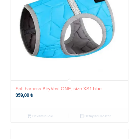
Soft harness AiryVest ONE, size XS1 blue
359,00
₺
Devamını oku
Detayları Göster