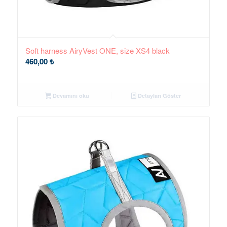
Soft harness AiryVest ONE, size XS4 black
460,00
₺
Devamını oku
Detayları Göster