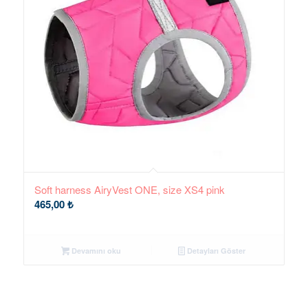
Soft harness AiryVest ONE, size XS4 pink
465,00
₺
Devamını oku
Detayları Göster