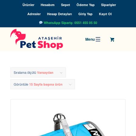
Ürünler
Hesabım
Sepet
Ödeme Yap
Siparişler
Adresler
Hesap Detayları
Giriş Yap
Kayıt Ol
WhatsApp Sipariş: 0551 455 05 50
Sıralama ölçütü
Varsayılan
Görüntüle
15 Sayfa başına ürün