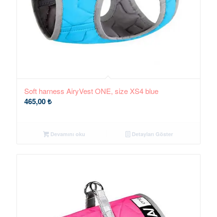
Soft harness AiryVest ONE, size XS4 blue
465,00
₺
Devamını oku
Detayları Göster