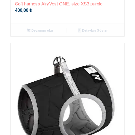
Soft harness AiryVest ONE, size XS3 purple
430,00
₺
Devamını oku
Detayları Göster