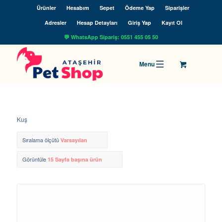
Ürünler
Hesabım
Sepet
Ödeme Yap
Siparişler
Adresler
Hesap Detayları
Giriş Yap
Kayıt Ol
💬 WhatsApp Sipariş: 0551 455 05 50
Kuş
Sıralama ölçütü
Varsayılan
Görüntüle
15 Sayfa başına ürün