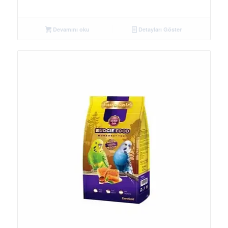
Devamını oku
Detayları Göster