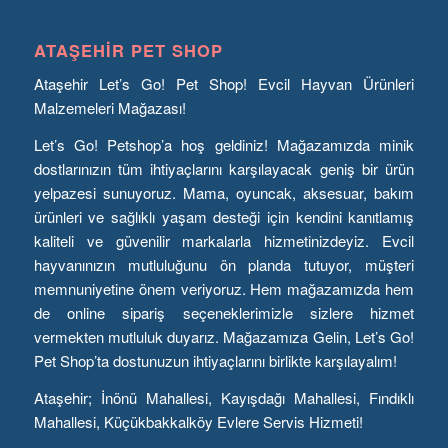
ATAŞEHIR PET SHOP
Ataşehir Let’s Go! Pet Shop! Evcil Hayvan Ürünleri
Malzemeleri Mağazası!
Let’s Go! Petshop’a hoş geldiniz! Mağazamızda minik
dostlarınızın tüm ihtiyaçlarını karşılayacak geniş bir ürün
yelpazesi sunuyoruz. Mama, oyuncak, aksesuar, bakım
ürünleri ve sağlıklı yaşam desteği için kendini kanıtlamış
kaliteli ve güvenilir markalarla hizmetinizdeyiz. Evcil
hayvanınızın mutluluğunu ön planda tutuyor, müşteri
memnuniyetine önem veriyoruz. Hem mağazamızda hem
de online sipariş seçeneklerimizle sizlere hizmet
vermekten mutluluk duyarız. Mağazamıza Gelin, Let’s Go!
Pet Shop’ta dostunuzun ihtiyaçlarını birlikte karşılayalım!
Ataşehir; İnönü Mahallesi, Kayışdağı Mahallesi, Fındıklı
Mahallesi, Küçükbakkalköy Evlere Servis Hizmeti!