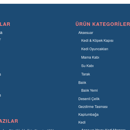
LAR
ÜRÜN KATEGORILER
fa
Aksesuar
r
Kedi & Köpek Kapısı
Kedi Oyuncakları
Mama Kabı
Su Kabı
n
Tarak
Balık
Balık Yemi
n
Desenli Çelik
Gezdirme Tasması
Kaplumbağa
AZILAR
Kedi
Anne ve Yavru Kedi Maması