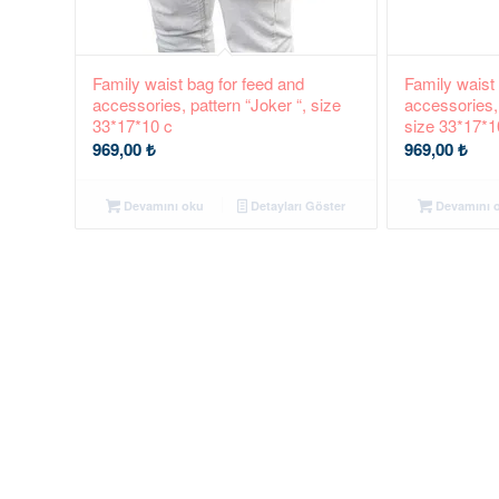
Family waist bag for feed and
Family waist
accessories, pattern “Joker “, size
accessories,
33*17*10 c
size 33*17*
969,00
₺
969,00
₺
Devamını oku
Detayları Göster
Devamını 