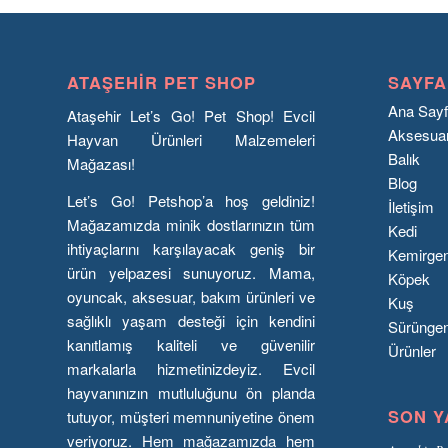
ATAŞEHIR PET SHOP
SAYFA
Ana Say
Ataşehir Let’s Go! Pet Shop! Evcil
Aksesua
Hayvan Ürünleri Malzemeleri
Balık
Mağazası!
Blog
Let’s Go! Petshop’a hoş geldiniz!
İletişim
Mağazamızda minik dostlarınızın tüm
Kedi
ihtiyaçlarını karşılayacak geniş bir
Kemirge
ürün yelpazesi sunuyoruz. Mama,
Köpek
oyuncak, aksesuar, bakım ürünleri ve
Kuş
sağlıklı yaşam desteği için kendini
Sürünge
kanıtlamış kaliteli ve güvenilir
Ürünler
markalarla hizmetinizdeyiz. Evcil
hayvanınızın mutluluğunu ön planda
SON Y
tutuyor, müşteri memnuniyetine önem
veriyoruz. Hem mağazamızda hem