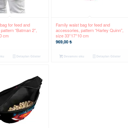
 bag for feed and
Family waist bag for feed and
 pattern “Batman 2”,
accessories, pattern “Harley Quinn”,
10 cm
size 33*17*10 cm
969,00
₺
oku
Detayları Göster
Devamını oku
Detayları Göster