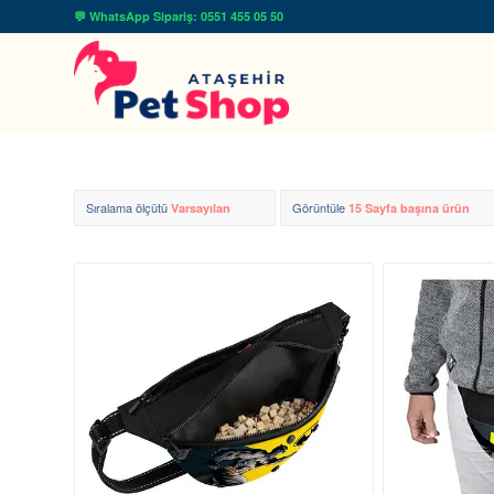
💬 WhatsApp Sipariş: 0551 455 05 50
Sıralama ölçütü
Görüntüle
Varsayılan
15 Sayfa başına ürün