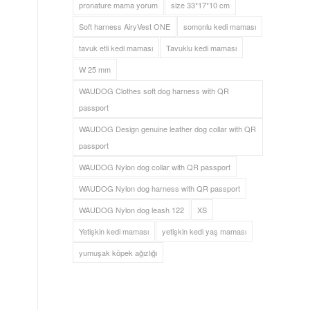
pronature mama yorum
size 33*17*10 cm
Soft harness AiryVest ONE
somonlu kedi maması
tavuk etli kedi maması
Tavuklu kedi maması
W 25 mm
WAUDOG Clothes soft dog harness with QR
passport
WAUDOG Design genuine leather dog collar with QR
passport
WAUDOG Nylon dog collar with QR passport
WAUDOG Nylon dog harness with QR passport
WAUDOG Nylon dog leash 122
XS
Yetişkin kedi maması
yetişkin kedi yaş maması
yumuşak köpek ağızlığı