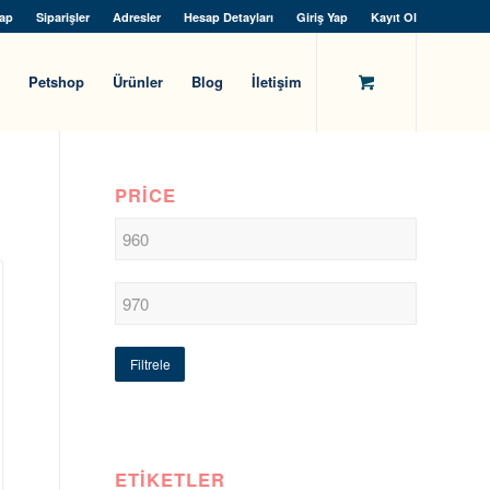
ap
Siparişler
Adresler
Hesap Detayları
Giriş Yap
Kayıt Ol
Petshop
Ürünler
Blog
İletişim
PRICE
Filtrele
ETIKETLER