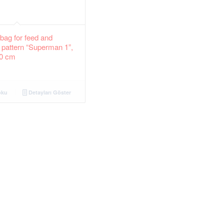
 bag for feed and
 pattern “Superman 1”,
10 cm
oku
Detayları Göster