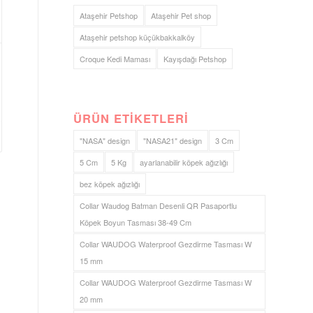
Ataşehir Petshop
Ataşehir Pet shop
Ataşehir petshop küçükbakkalköy
Croque Kedi Maması
Kayışdağı Petshop
ÜRÜN ETIKETLERI
"NASA" design
"NASA21" design
3 Cm
5 Cm
5 Kg
ayarlanabilir köpek ağızlığı
bez köpek ağızlığı
Collar Waudog Batman Desenli QR Pasaportlu
Köpek Boyun Tasması 38-49 Cm
Collar WAUDOG Waterproof Gezdirme Tasması W
15 mm
Collar WAUDOG Waterproof Gezdirme Tasması W
20 mm