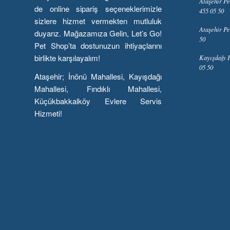
Ataşehir Pe
de online sipariş seçeneklerimizle
455 05 50
sizlere hizmet vermekten mutluluk
Ataşehir Pe
duyarız. Mağazamıza Gelin, Let’s Go!
50
Pet Shop’ta dostunuzun ihtiyaçlarını
birlikte karşılayalım!
Kayışdağı P
05 50
Ataşehir; İnönü Mahallesi, Kayışdağı
Mahallesi, Fındıklı Mahallesi,
Küçükbakkalköy Evlere Servis
Hizmeti!