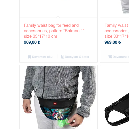
Family waist bag for feed and
Family waist
accessories, pattern “Batman 1”,
accessories,
size 33*17*10 cm
size 33*17*
969,00
₺
969,00
₺
Devamını oku
Detayları Göster
Devamını 