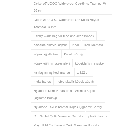
Collar WAUDOG Waterproof Gezdirme Tasması W
25 mm
Collar WAUDOG Waterproof QR Kodlu Boyun
Tasması 25 mm
Family waist bag for feed and accessories
havlama önleyici ağızlık
Kedi
Kedi Maması
köpek ağızlık bez
Köpek ağızlığı
köpek eğitim malzemeleri
köpekler için maske
kısırlaştırılmış kedi maması
L 122 cm
metal fastex
nefes alabilir köpek ağızlığı
Nylabone Domuz Pastırması Aromalı Köpek
Çiğneme Kemiği
Nylabone Tavuk Aromalı Köpek Çiğneme Kemiği
Oz Playfull Çelik Mama ve Su Kabı
plastic fastex
Playfull 16 Oz Desenli Çelik Mama ve Su Kabı