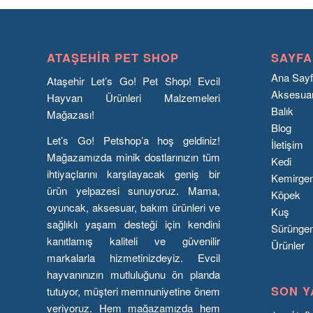
ATAŞEHIR PET SHOP
SAYFA
Ana Say
Ataşehir Let’s Go! Pet Shop! Evcil
Aksesua
Hayvan Ürünleri Malzemeleri
Balık
Mağazası!
Blog
Let’s Go! Petshop’a hoş geldiniz!
İletişim
Mağazamızda minik dostlarınızın tüm
Kedi
ihtiyaçlarını karşılayacak geniş bir
Kemirge
ürün yelpazesi sunuyoruz. Mama,
Köpek
oyuncak, aksesuar, bakım ürünleri ve
Kuş
sağlıklı yaşam desteği için kendini
Sürünge
kanıtlamış kaliteli ve güvenilir
Ürünler
markalarla hizmetinizdeyiz. Evcil
hayvanınızın mutluluğunu ön planda
SON Y
tutuyor, müşteri memnuniyetine önem
veriyoruz. Hem mağazamızda hem