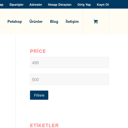
ap
Siparişler
Adresler
Hesap Detayları
Giriş Yap
Kayıt Ol
Petshop
Ürünler
Blog
İletişim
PRICE
Filtrele
ETIKETLER