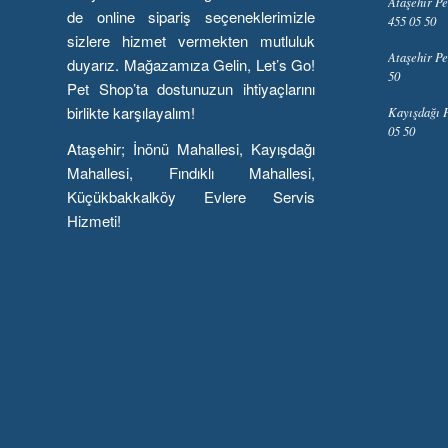
Ataşehir Pe
de online sipariş seçeneklerimizle
455 05 50
sizlere hizmet vermekten mutluluk
Ataşehir Pe
duyarız. Mağazamıza Gelin, Let’s Go!
50
Pet Shop’ta dostunuzun ihtiyaçlarını
birlikte karşılayalım!
Kayışdağı P
05 50
Ataşehir; İnönü Mahallesi, Kayışdağı
Mahallesi, Fındıklı Mahallesi,
Küçükbakkalköy Evlere Servis
Hizmeti!