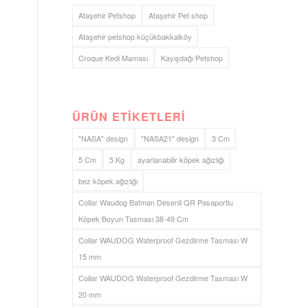
Ataşehir Petshop
Ataşehir Pet shop
Ataşehir petshop küçükbakkalköy
Croque Kedi Maması
Kayışdağı Petshop
ÜRÜN ETIKETLERI
"NASA" design
"NASA21" design
3 Cm
5 Cm
5 Kg
ayarlanabilir köpek ağızlığı
bez köpek ağızlığı
Collar Waudog Batman Desenli QR Pasaportlu
Köpek Boyun Tasması 38-49 Cm
Collar WAUDOG Waterproof Gezdirme Tasması W
15 mm
Collar WAUDOG Waterproof Gezdirme Tasması W
20 mm