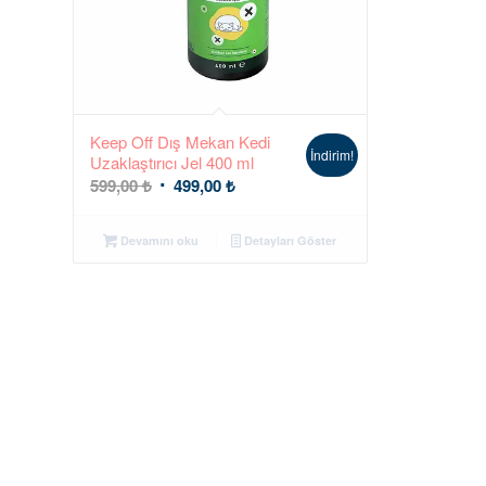
Keep Off Dış Mekan Kedi
İndirim!
Uzaklaştırıcı Jel 400 ml
Orijinal
Şu
599,00
₺
499,00
₺
fiyat:
andaki
599,00 ₺.
fiyat:
Devamını oku
Detayları Göster
499,00 ₺.