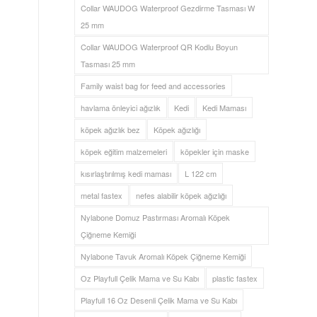
Collar WAUDOG Waterproof Gezdirme Tasması W
25 mm
Collar WAUDOG Waterproof QR Kodlu Boyun
Tasması 25 mm
Family waist bag for feed and accessories
havlama önleyici ağızlık
Kedi
Kedi Maması
köpek ağızlık bez
Köpek ağızlığı
köpek eğitim malzemeleri
köpekler için maske
kısırlaştırılmış kedi maması
L 122 cm
metal fastex
nefes alabilir köpek ağızlığı
Nylabone Domuz Pastırması Aromalı Köpek
Çiğneme Kemiği
Nylabone Tavuk Aromalı Köpek Çiğneme Kemiği
Oz Playfull Çelik Mama ve Su Kabı
plastic fastex
Playfull 16 Oz Desenli Çelik Mama ve Su Kabı