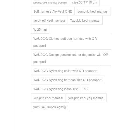
pronature mama yorum
size 33*17*10 cm
Soft harness AiryVest ONE
somonlu kedi maması
tavuk etli kedi maması
Tavuklu kedi maması
W 25 mm
WAUDOG Clothes soft dog harness with QR
passport
WAUDOG Design genuine leather dog collar with QR
passport
WAUDOG Nylon dog collar with QR passport
WAUDOG Nylon dog harness with QR passport
WAUDOG Nylon dog leash 122
XS
Yetişkin kedi maması
yetişkin kedi yaş maması
yumuşak köpek ağızlığı