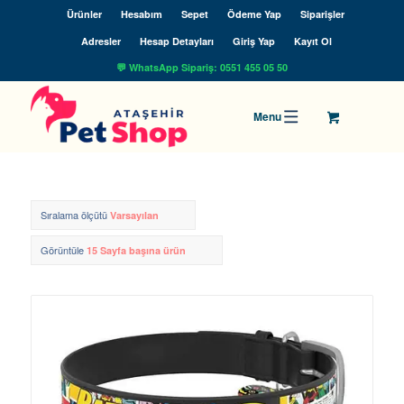
Ürünler
Hesabım
Sepet
Ödeme Yap
Siparişler
Adresler
Hesap Detayları
Giriş Yap
Kayıt Ol
💬 WhatsApp Sipariş: 0551 455 05 50
Sıralama ölçütü
Varsayılan
Görüntüle
15 Sayfa başına ürün