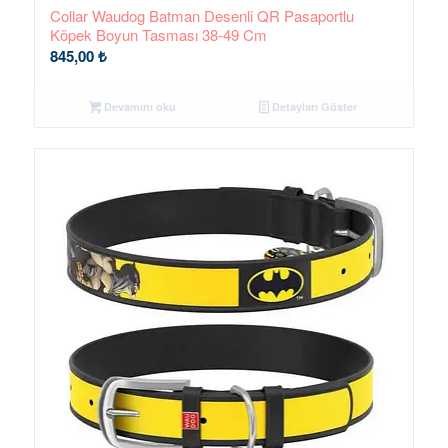
Collar Waudog Batman Desenli QR Pasaportlu
Köpek Boyun Tasması 38-49 Cm
845,00
₺
Devamını oku
Detayları Göster