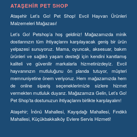
ATAŞEHIR PET SHOP
Ataşehir Let’s Go! Pet Shop! Evcil Hayvan Ürünleri
Malzemeleri Mağazası!
Let’s Go! Petshop’a hoş geldiniz! Mağazamızda minik
dostlarınızın tüm ihtiyaçlarını karşılayacak geniş bir ürün
yelpazesi sunuyoruz. Mama, oyuncak, aksesuar, bakım
ürünleri ve sağlıklı yaşam desteği için kendini kanıtlamış
kaliteli ve güvenilir markalarla hizmetinizdeyiz. Evcil
hayvanınızın mutluluğunu ön planda tutuyor, müşteri
memnuniyetine önem veriyoruz. Hem mağazamızda hem
de online sipariş seçeneklerimizle sizlere hizmet
vermekten mutluluk duyarız. Mağazamıza Gelin, Let’s Go!
Pet Shop’ta dostunuzun ihtiyaçlarını birlikte karşılayalım!
Ataşehir; İnönü Mahallesi, Kayışdağı Mahallesi, Fındıklı
Mahallesi, Küçükbakkalköy Evlere Servis Hizmeti!