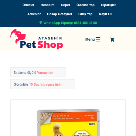
Ürünler
Hesabım
Sepet
Ödeme Yap
Siparişler
Adresler
Hesap Detayları
Giriş Yap
Kayıt Ol
💬 WhatsApp Sipariş: 0551 455 05 50
Sıralama ölçütü
Varsayılan
Görüntüle
15 Sayfa başına ürün