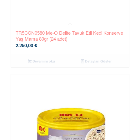
TR5CCN0580 Me-O Delite Tavuk Etli Kedi Konserve
Yaş Mama 80gr (24 adet)
2.250,00
₺
Devamını oku
Detayları Göster