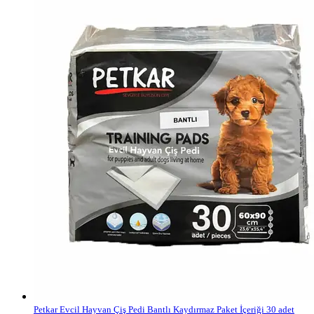
Petkar Evcil Hayvan Çiş Pedi Bantlı Kaydırmaz Paket İçeriği 30 adet