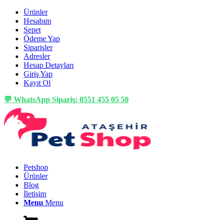
Ürünler
Hesabım
Sepet
Ödeme Yap
Siparişler
Adresler
Hesap Detayları
Giriş Yap
Kayıt Ol
💬 WhatsApp Sipariş: 0551 455 05 50
Petshop
Ürünler
Blog
İletişim
Menu
Menu