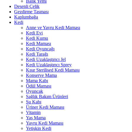
Balık Yemi
Desenli Çelik
Gezdirme Tasması
Kaplumbağa
Kedi
Anne ve Yavru Kedi Maması
Kedi Evi
Kedi Kumu
Kedi Maması
Kedi Oyuncağı
Kedi Tarağı
Kedi Uzaklaştırıcı Jel
Kedi Uzaklaştırıcı Sprey
Kısır Sterilised Kedi Maması
Konserve Mama
Mama Kabı
Ödül Maması
Oyuncak
Sağlık Bakım Ürünleri
Su Kabı
Üriner Kedi Maması
Vitamin
Yaş Mama
Yavru Kedi Maması
Yetişkin Kedi