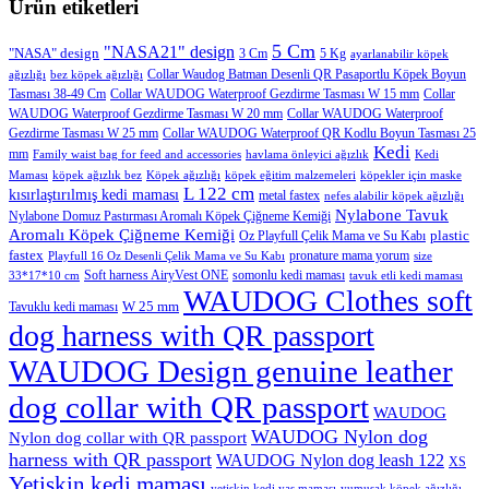
Ürün etiketleri
5 Cm
"NASA21" design
"NASA" design
3 Cm
5 Kg
ayarlanabilir köpek
Collar Waudog Batman Desenli QR Pasaportlu Köpek Boyun
ağızlığı
bez köpek ağızlığı
Tasması 38-49 Cm
Collar WAUDOG Waterproof Gezdirme Tasması W 15 mm
Collar
WAUDOG Waterproof Gezdirme Tasması W 20 mm
Collar WAUDOG Waterproof
Gezdirme Tasması W 25 mm
Collar WAUDOG Waterproof QR Kodlu Boyun Tasması 25
Kedi
mm
Family waist bag for feed and accessories
havlama önleyici ağızlık
Kedi
Maması
köpek ağızlık bez
Köpek ağızlığı
köpek eğitim malzemeleri
köpekler için maske
L 122 cm
kısırlaştırılmış kedi maması
metal fastex
nefes alabilir köpek ağızlığı
Nylabone Tavuk
Nylabone Domuz Pastırması Aromalı Köpek Çiğneme Kemiği
Aromalı Köpek Çiğneme Kemiği
plastic
Oz Playfull Çelik Mama ve Su Kabı
fastex
pronature mama yorum
Playfull 16 Oz Desenli Çelik Mama ve Su Kabı
size
Soft harness AiryVest ONE
somonlu kedi maması
33*17*10 cm
tavuk etli kedi maması
WAUDOG Clothes soft
W 25 mm
Tavuklu kedi maması
dog harness with QR passport
WAUDOG Design genuine leather
dog collar with QR passport
WAUDOG
WAUDOG Nylon dog
Nylon dog collar with QR passport
harness with QR passport
WAUDOG Nylon dog leash 122
XS
Yetişkin kedi maması
yetişkin kedi yaş maması
yumuşak köpek ağızlığı