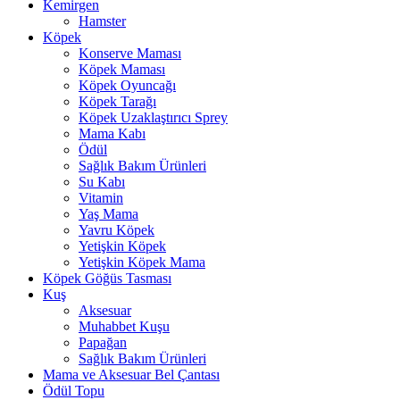
Kemirgen
Hamster
Köpek
Konserve Maması
Köpek Maması
Köpek Oyuncağı
Köpek Tarağı
Köpek Uzaklaştırıcı Sprey
Mama Kabı
Ödül
Sağlık Bakım Ürünleri
Su Kabı
Vitamin
Yaş Mama
Yavru Köpek
Yetişkin Köpek
Yetişkin Köpek Mama
Köpek Göğüs Tasması
Kuş
Aksesuar
Muhabbet Kuşu
Papağan
Sağlık Bakım Ürünleri
Mama ve Aksesuar Bel Çantası
Ödül Topu