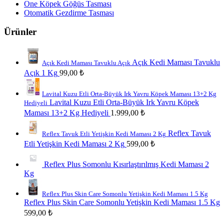
One Köpek Göğüs Tasması
Otomatik Gezdirme Tasması
Ürünler
Açık Kedi Maması Tavuklu
Açık Kedi Maması Tavuklu Açık
Açık 1 Kg
99,00
₺
Lavital Kuzu Etli Orta-Büyük Irk Yavru Köpek Maması 13+2 Kg
Lavital Kuzu Etli Orta-Büyük Irk Yavru Köpek
Hediyeli
Maması 13+2 Kg Hediyeli
1.999,00
₺
Reflex Tavuk
Reflex Tavuk Etli Yetişkin Kedi Maması 2 Kg
Etli Yetişkin Kedi Maması 2 Kg
599,00
₺
Reflex Plus Somonlu Kısırlaştırılmış Kedi Maması 2
Kg
Reflex Plus Skin Care Somonlu Yetişkin Kedi Maması 1.5 Kg
Reflex Plus Skin Care Somonlu Yetişkin Kedi Maması 1.5 Kg
599,00
₺