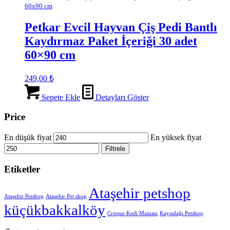
60x90 cm
Petkar Evcil Hayvan Çiş Pedi Bantlı
Kaydırmaz Paket İçeriği 30 adet
60×90 cm
249,00
₺
Sepete Ekle
Detayları Göster
Price
En düşük fiyat
En yüksek fiyat
Filtrele
Etiketler
Ataşehir petshop
Ataşehir Petshop
Ataşehir Pet shop
küçükbakkalköy
Croque Kedi Maması
Kayışdağı Petshop