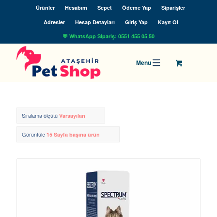
Ürünler
Hesabım
Sepet
Ödeme Yap
Siparişler
Adresler
Hesap Detayları
Giriş Yap
Kayıt Ol
💬 WhatsApp Sipariş: 0551 455 05 50
Sıralama ölçütü
Varsayılan
Görüntüle
15 Sayfa başına ürün