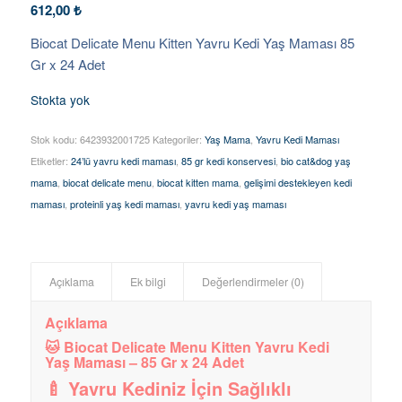
612,00
₺
Biocat Delicate Menu Kitten Yavru Kedi Yaş Maması 85
Gr x 24 Adet
Stokta yok
Stok kodu:
6423932001725
Kategoriler:
Yaş Mama
,
Yavru Kedi Maması
Etiketler:
24’lü yavru kedi maması
,
85 gr kedi konservesi
,
bio cat&dog yaş
mama
,
biocat delicate menu
,
biocat kitten mama
,
gelişimi destekleyen kedi
maması
,
proteinli yaş kedi maması
,
yavru kedi yaş maması
Açıklama
Ek bilgi
Değerlendirmeler (0)
Açıklama
🐱
Biocat Delicate Menu Kitten Yavru Kedi
Yaş Maması – 85 Gr x 24 Adet
🍼
Yavru Kediniz İçin Sağlıklı