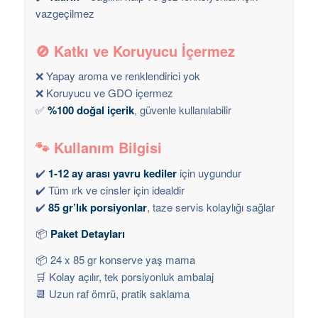
vazgeçilmez
🚫
Katkı ve Koruyucu İçermez
❌ Yapay aroma ve renklendirici yok
❌ Koruyucu ve GDO içermez
✅
%100 doğal içerik
, güvenle kullanılabilir
🐾
Kullanım Bilgisi
✔️
1-12 ay arası yavru kediler
için uygundur
✔️ Tüm ırk ve cinsler için idealdir
✔️
85 gr’lık porsiyonlar
, taze servis kolaylığı sağlar
📦
Paket Detayları
📦 24 x 85 gr konserve yaş mama
🛒 Kolay açılır, tek porsiyonluk ambalaj
📆 Uzun raf ömrü, pratik saklama