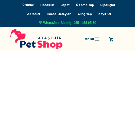
Ürünler
Hesabım
Sepet
Ödeme Yap
Siparişler
Adresler
Hesap Detayları
Giriş Yap
Kayıt Ol
💬 WhatsApp Sipariş: 0551 455 05 50