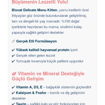
Büyümenin Lezzetli Yolu!
Biocat Delicate Menu Kitten
, yavru kedilerin özel
ihtiyaçları göz önünde bulundurularak geliştirilmiş,
tam ve dengeli bir yaş mamadır. %100 doğal
içeriklerle hazırlanan bu mama, sindirimi kolay
yapısıyla sağlıklı gelişimi destekler.
🍗
Gerçek Etli Formülasyon
✔️
Yüksek kaliteli hayvansal protein
içerir
✔️ Gerçek etten gelen lezzet
✔️ Yumuşak kıvamıyla küçük patilere uygundur
🌿
Vitamin ve Mineral Desteğiyle
Güçlü Gelişim
✔️
Vitamin A, D3, E
– bağışıklık sistemini güçlendirir
✔️
Kalsiyum & Fosfor
– kemik ve diş gelişimini
destekler
✔️
Taurin
– sağlıklı kalp ve göz fonksiyonları için