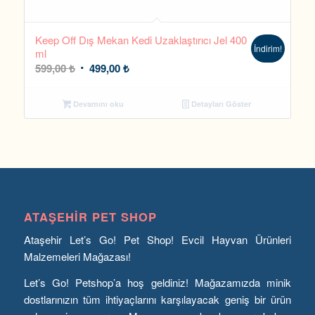
Keep Off Dış Mekan Kedi Uzaklaştırıcı Jel 400
İndirim!
ml
Orijinal
Şu
599,00
₺
499,00
₺
fiyat:
andaki
599,00 ₺.
fiyat:
Devamını oku
Detayları Göster
499,00 ₺.
ATAŞEHIR PET SHOP
Ataşehir Let’s Go! Pet Shop! Evcil Hayvan Ürünleri
Malzemeleri Mağazası!
Let’s Go! Petshop’a hoş geldiniz! Mağazamızda minik
dostlarınızın tüm ihtiyaçlarını karşılayacak geniş bir ürün