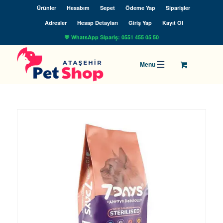
Ürünler
Hesabım
Sepet
Ödeme Yap
Siparişler
Adresler
Hesap Detayları
Giriş Yap
Kayıt Ol
💬 WhatsApp Sipariş: 0551 455 05 50