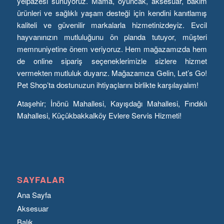
yelpazesi sunuyoruz. Mama, oyuncak, aksesuar, bakım
ürünleri ve sağlıklı yaşam desteği için kendini kanıtlamış
kaliteli ve güvenilir markalarla hizmetinizdeyiz. Evcil
hayvanınızın mutluluğunu ön planda tutuyor, müşteri
memnuniyetine önem veriyoruz. Hem mağazamızda hem
de online sipariş seçeneklerimizle sizlere hizmet
vermekten mutluluk duyarız. Mağazamıza Gelin, Let’s Go!
Pet Shop’ta dostunuzun ihtiyaçlarını birlikte karşılayalım!
Ataşehir; İnönü Mahallesi, Kayışdağı Mahallesi, Fındıklı
Mahallesi, Küçükbakkalköy Evlere Servis Hizmeti!
SAYFALAR
Ana Sayfa
Aksesuar
Balık