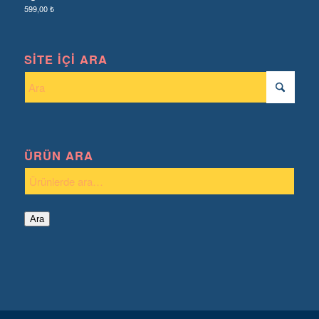
599,00
₺
SITE İÇI ARA
ÜRÜN ARA
Ara