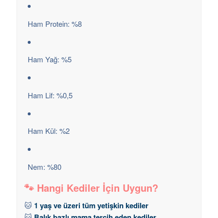
Ham Protein: %8
Ham Yağ: %5
Ham Lif: %0,5
Ham Kül: %2
Nem: %80
🐾 Hangi Kediler İçin Uygun?
🐱
1 yaş ve üzeri tüm yetişkin kediler
🐱
Balık bazlı mama tercih eden kediler