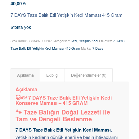
40,00
₺
7 DAYS Taze Balık Etli Yetişkin Kedi Maması 415 Gram
Stokta yok
Stok kodu:
8683497000207
Kategoriler:
Kedi
,
Yetişkin Kedi
Etiketler:
7 DAYS
Taze Balık Etli Yetişkin Kedi Maması 415 Gram
Marka:
7 Days
Açıklama
Ek bilgi
Değerlendirmeler (0)
Açıklama
🐱🐟 7 DAYS Taze Balık Etli Yetişkin Kedi
Konserve Maması – 415 GRAM
🐾 Taze Balığın Doğal Lezzeti ile
Tam ve Dengeli Beslenme
7 DAYS Taze Balık Etli Yetişkin Kedi Maması
,
yetişkin kedilerin günlük enerji ve besin ihtiyaçlarını