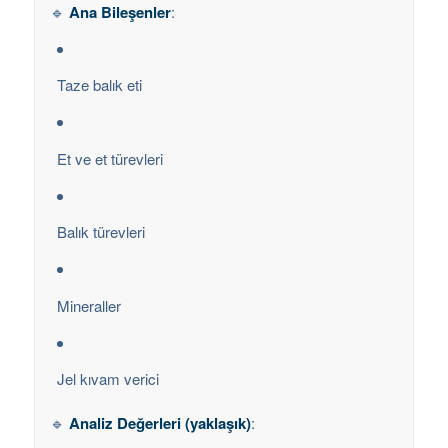
🔹
Ana Bileşenler
:
Taze balık eti
Et ve et türevleri
Balık türevleri
Mineraller
Jel kıvam verici
🔹
Analiz Değerleri (yaklaşık)
: