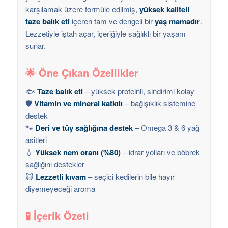
karşılamak üzere formüle edilmiş,
yüksek kaliteli
taze balık eti
içeren tam ve dengeli bir
yaş mamadır
.
Lezzetiyle iştah açar, içeriğiyle sağlıklı bir yaşam
sunar.
🌟 Öne Çıkan Özellikler
🐟
Taze balık eti
– yüksek proteinli, sindirimi kolay
🛡️
Vitamin ve mineral katkılı
– bağışıklık sistemine
destek
🐾
Deri ve tüy sağlığına destek
– Omega 3 & 6 yağ
asitleri
💧
Yüksek nem oranı (%80)
– idrar yolları ve böbrek
sağlığını destekler
😺
Lezzetli kıvam
– seçici kedilerin bile hayır
diyemeyeceği aroma
🧪 İçerik Özeti