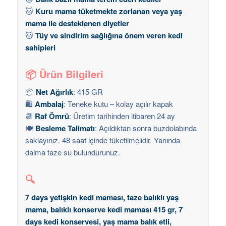
🐱
Kuru mama tüketmekte zorlanan veya yaş
mama ile desteklenen diyetler
🐱
Tüy ve sindirim sağlığına önem veren kedi
sahipleri
📦 Ürün Bilgileri
📦
Net Ağırlık
: 415 GR
🛍️
Ambalaj
: Teneke kutu – kolay açılır kapak
📆
Raf Ömrü
: Üretim tarihinden itibaren 24 ay
🍽️
Besleme Talimatı
: Açıldıktan sonra buzdolabında
saklayınız. 48 saat içinde tüketilmelidir. Yanında
daima taze su bulundurunuz.
🔍
7 days yetişkin kedi maması, taze balıklı yaş
mama, balıklı konserve kedi maması 415 gr, 7
days kedi konservesi, yaş mama balık etli,