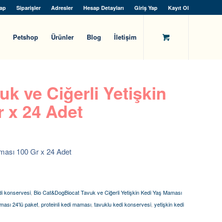
ap
Siparişler
Adresler
Hesap Detayları
Giriş Yap
Kayıt Ol
Petshop
Ürünler
Blog
İletişim
k ve Ciğerli Yetişkin
 x 24 Adet
ması 100 Gr x 24 Adet
di konservesi
,
Bio Cat&DogBiocat Tavuk ve Ciğerli Yetişkin Kedi Yaş Maması
ması 24'lü paket
,
proteinli kedi maması
,
tavuklu kedi konservesi
,
yetişkin kedi