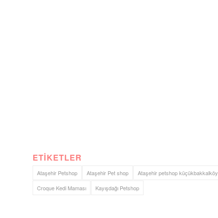
ETIKETLER
Ataşehir Petshop
Ataşehir Pet shop
Ataşehir petshop küçükbakkalköy
Croque Kedi Maması
Kayışdağı Petshop