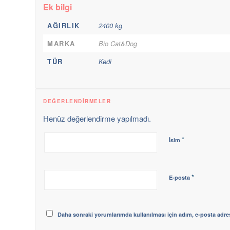
Ek bilgi
AĞIRLIK
2400 kg
MARKA
Bio Cat&Dog
TÜR
Kedi
DEĞERLENDIRMELER
Henüz değerlendirme yapılmadı.
*
İsim
*
E-posta
Daha sonraki yorumlarımda kullanılması için adım, e-posta adres