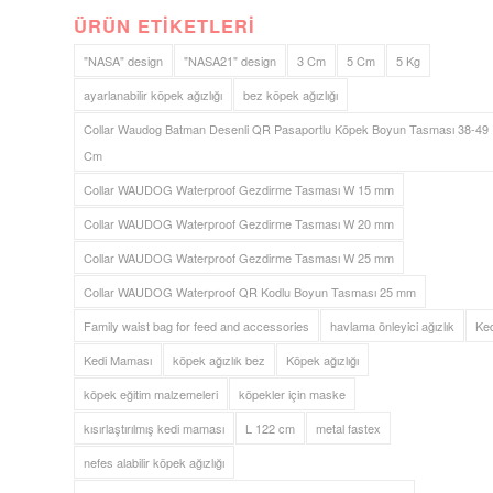
ÜRÜN ETIKETLERI
"NASA" design
"NASA21" design
3 Cm
5 Cm
5 Kg
ayarlanabilir köpek ağızlığı
bez köpek ağızlığı
Collar Waudog Batman Desenli QR Pasaportlu Köpek Boyun Tasması 38-49
Cm
Collar WAUDOG Waterproof Gezdirme Tasması W 15 mm
Collar WAUDOG Waterproof Gezdirme Tasması W 20 mm
Collar WAUDOG Waterproof Gezdirme Tasması W 25 mm
Collar WAUDOG Waterproof QR Kodlu Boyun Tasması 25 mm
Family waist bag for feed and accessories
havlama önleyici ağızlık
Ked
Kedi Maması
köpek ağızlık bez
Köpek ağızlığı
köpek eğitim malzemeleri
köpekler için maske
kısırlaştırılmış kedi maması
L 122 cm
metal fastex
nefes alabilir köpek ağızlığı