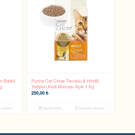
 Balıklı
Purina Cat Chow Tavuklu & Hindili
g
Yetişkin Kedi Maması Açık 1 Kg
250,00
₺
ı Göster
Sepete Ekle
Detayları Göster