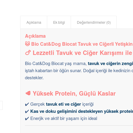
Açıklama
Ek bilgi
Değerlendirmeler (0)
Açıklama
🐱
Bio Cat&Dog Biocat Tavuk ve Ciğerli Yetişki
🍗
Lezzetli Tavuk ve Ciğer Karışımı ile
Bio Cat&Dog Biocat yaş mama,
tavuk ve ciğerin zengi
iştah kabartan bir öğün sunar. Doğal içeriği ile kedinizin
destekler.
🥩
Yüksek Protein, Güçlü Kaslar
✔️ Gerçek
tavuk eti ve ciğer
içeriği
✔️
Kas ve doku gelişimini destekleyen yüksek protei
✔️ Enerjik ve aktif bir yaşam için ideal