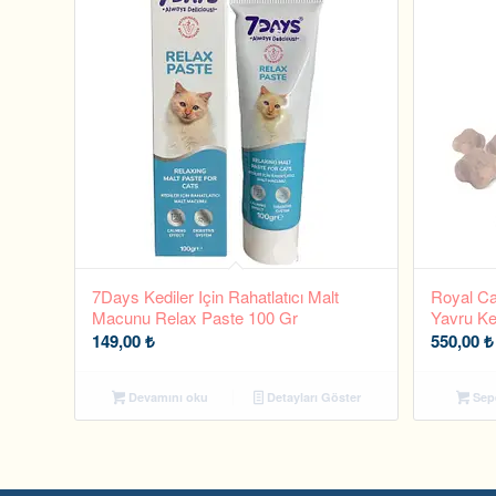
7Days Kediler Için Rahatlatıcı Malt
Royal Ca
Macunu Relax Paste 100 Gr
Yavru Ke
149,00
₺
550,00
₺
Devamını oku
Detayları Göster
Sepe