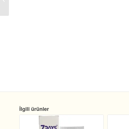
Yaş Maması 100 Gr x
24 Adet
İlgili ürünler