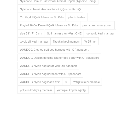
Nylabone Domuz Pastırması Aromalı Köpek Çiğneme Kemiği
Nylabone Tavuk Aromalı Köpek Çiğneme Kemiği
Oz Playfull Çelik Mama ve Su Kabı
plastic fastex
Playfull 16 Oz Desenli Çelik Mama ve Su Kabı
pronature mama yorum
size 33*17*10 cm
Soft harness AiryVest ONE
somonlu kedi maması
tavuk etli kedi maması
Tavuklu kedi maması
W 25 mm
WAUDOG Clothes soft dog harness with QR passport
WAUDOG Design genuine leather dog collar with QR passport
WAUDOG Nylon dog collar with QR passport
WAUDOG Nylon dog harness with QR passport
WAUDOG Nylon dog leash 122
XS
Yetişkin kedi maması
yetişkin kedi yaş maması
yumuşak köpek ağızlığı