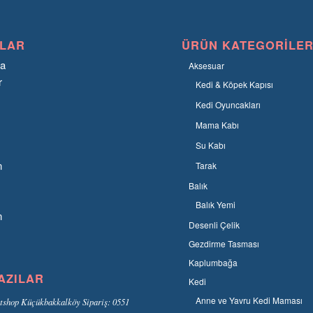
LAR
ÜRÜN KATEGORILER
fa
Aksesuar
r
Kedi & Köpek Kapısı
Kedi Oyuncakları
Mama Kabı
Su Kabı
n
Tarak
Balık
Balık Yemi
n
Desenli Çelik
Gezdirme Tasması
Kaplumbağa
AZILAR
Kedi
Anne ve Yavru Kedi Maması
tshop Küçükbakkalköy Sipariş: 0551