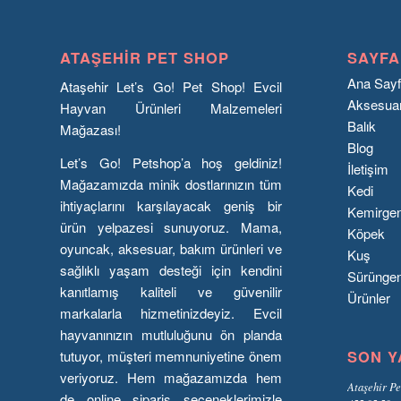
ATAŞEHIR PET SHOP
SAYFA
Ana Say
Ataşehir Let’s Go! Pet Shop! Evcil
Aksesua
Hayvan Ürünleri Malzemeleri
Balık
Mağazası!
Blog
Let’s Go! Petshop’a hoş geldiniz!
İletişim
Mağazamızda minik dostlarınızın tüm
Kedi
ihtiyaçlarını karşılayacak geniş bir
Kemirge
ürün yelpazesi sunuyoruz. Mama,
Köpek
oyuncak, aksesuar, bakım ürünleri ve
Kuş
sağlıklı yaşam desteği için kendini
Sürünge
kanıtlamış kaliteli ve güvenilir
Ürünler
markalarla hizmetinizdeyiz. Evcil
hayvanınızın mutluluğunu ön planda
SON Y
tutuyor, müşteri memnuniyetine önem
veriyoruz. Hem mağazamızda hem
Ataşehir Pe
de online sipariş seçeneklerimizle