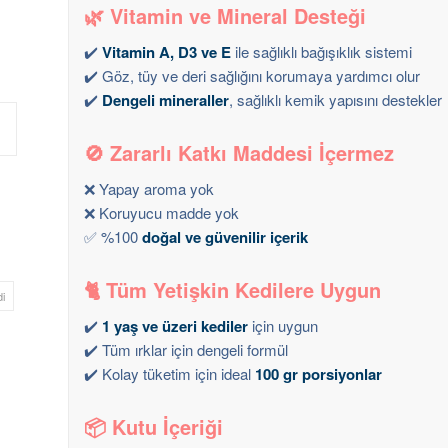
🌿
Vitamin ve Mineral Desteği
✔️
Vitamin A, D3 ve E
ile sağlıklı bağışıklık sistemi
✔️ Göz, tüy ve deri sağlığını korumaya yardımcı olur
✔️
Dengeli mineraller
, sağlıklı kemik yapısını destekler
🚫
Zararlı Katkı Maddesi İçermez
❌ Yapay aroma yok
❌ Koruyucu madde yok
✅ %100
doğal ve güvenilir içerik
🐈
Tüm Yetişkin Kedilere Uygun
i
✔️
1 yaş ve üzeri kediler
için uygun
✔️ Tüm ırklar için dengeli formül
✔️ Kolay tüketim için ideal
100 gr porsiyonlar
📦
Kutu İçeriği