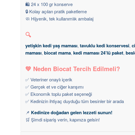
🛍️ 24 x 100 gr konserve
🔒 Kolay açılan pratik paketleme
🧼 Hijyenik, tek kullanımlık ambalaj
🔍
yetişkin kedi yaş maması
,
tavuklu kedi konservesi
,
c
maması
,
biocat mama
,
kedi maması 24’lü paket
,
besl
💚
Neden Biocat Tercih Edilmeli?
✅ Veteriner onaylı içerik
✅ Gerçek et ve ciğer karışımı
✅ Ekonomik toplu paket seçeneği
✅ Kedinizin ihtiyaç duyduğu tüm besinler bir arada
📌
Kedinize doğadan gelen lezzeti sunun!
🛒 Şimdi sipariş verin, kapınıza gelsin!