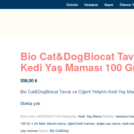
Ürünler
Hesabım
Sepet
Ödeme Y
Bio Cat&DogBiocat Tavu
Kedi Yaş Maması 100 Gr
558,00
₺
Bio Cat&DogBiocat Tavuk ve Ciğerli Yetişkin Kedi Yaş Ma
Stokta yok
Stok kodu:
6423932001749
Kategoriler:
Kedi
,
Yaş Mama
Etiketler:
besleyici ke
100 Gr x 24 Adet
,
biocat mama
,
ciğerli kedi maması
,
doğal yaş mama
,
kedi ma
yaş maması
Marka:
Bio Cat&Dog