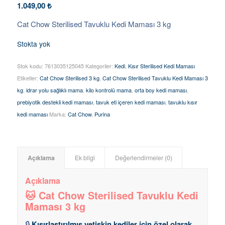
1.049,00
₺
Cat Chow Sterilised Tavuklu Kedi Maması 3 kg
Stokta yok
Stok kodu:
7613035125045
Kategoriler:
Kedi
,
Kısır Sterilised Kedi Maması
Etiketler:
Cat Chow Sterilised 3 kg
,
Cat Chow Sterilised Tavuklu Kedi Maması 3
kg
,
idrar yolu sağlıklı mama
,
kilo kontrolü mama
,
orta boy kedi maması
,
prebiyotik destekli kedi maması
,
tavuk eti içeren kedi maması
,
tavuklu kısır
kedi maması
Marka:
Cat Chow
,
Purina
Açıklama
Ek bilgi
Değerlendirmeler (0)
Açıklama
🐱
Cat Chow Sterilised Tavuklu Kedi
Maması 3 kg
🔒
Kısırlaştırılmış yetişkin kediler için özel olarak