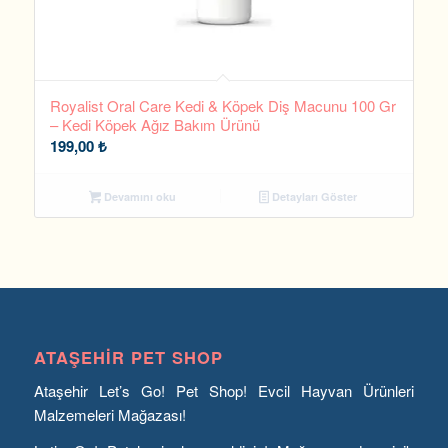
Royalist Oral Care Kedi & Köpek Diş Macunu 100 Gr
– Kedi Köpek Ağız Bakım Ürünü
199,00
₺
Devamını oku
Detayları Göster
ATAŞEHIR PET SHOP
Ataşehir Let’s Go! Pet Shop! Evcil Hayvan Ürünleri
Malzemeleri Mağazası!