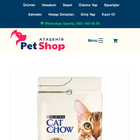
Ürünler
Hesabım
Sepet
Ödeme Yap
Siparişler
Adresler
Hesap Detayları
Giriş Yap
Kayıt Ol
💬 WhatsApp Sipariş: 0551 455 05 50