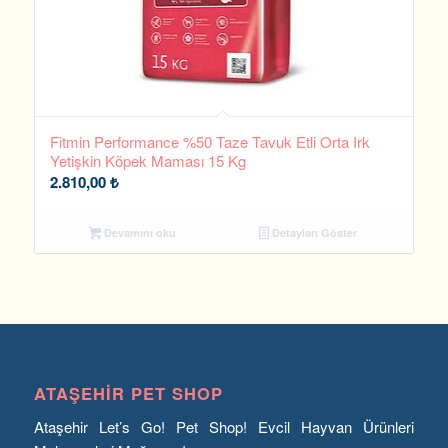
Fitmin Performance %50 Taze Tavuk Etli Orta Irk
Yetişkin Köpek Maması 15 Kg
2.810,00
₺
Devamını oku
Detayları Göster
ATAŞEHIR PET SHOP
Ataşehir Let’s Go! Pet Shop! Evcil Hayvan Ürünleri