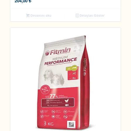
204,00
₺
Devamını oku
Detayları Göster