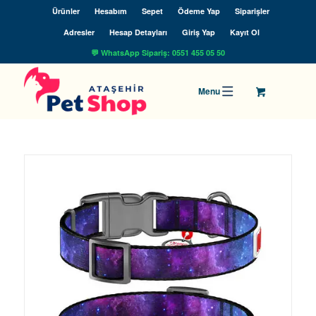
Ürünler
Hesabım
Sepet
Ödeme Yap
Siparişler
Adresler
Hesap Detayları
Giriş Yap
Kayıt Ol
💬 WhatsApp Sipariş: 0551 455 05 50