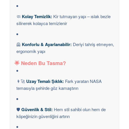
🧼
Kolay Temizlik:
Kir tutmayan yapı – ıslak bezle
silinerek kolayca temizlenir
🦺
Konforlu & Ayarlanabilir:
Deriyi tahriş etmeyen,
ergonomik yapı
🌟
Neden Bu Tasma?
👨‍🚀
Uzay Temalı Şıklık:
Fark yaratan NASA
temasıyla şehirde göz kamaştırın
🛡️
Güvenlik & Stil:
Hem stil sahibi olun hem de
köpeğinizin güvenliğini artırın