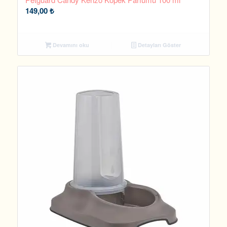
149,00
₺
Devamını oku
Detayları Göster