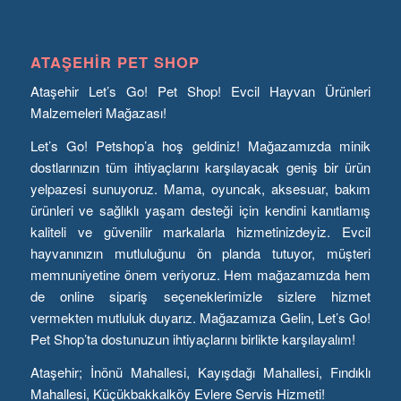
ATAŞEHIR PET SHOP
Ataşehir Let’s Go! Pet Shop! Evcil Hayvan Ürünleri
Malzemeleri Mağazası!
Let’s Go! Petshop’a hoş geldiniz! Mağazamızda minik
dostlarınızın tüm ihtiyaçlarını karşılayacak geniş bir ürün
yelpazesi sunuyoruz. Mama, oyuncak, aksesuar, bakım
ürünleri ve sağlıklı yaşam desteği için kendini kanıtlamış
kaliteli ve güvenilir markalarla hizmetinizdeyiz. Evcil
hayvanınızın mutluluğunu ön planda tutuyor, müşteri
memnuniyetine önem veriyoruz. Hem mağazamızda hem
de online sipariş seçeneklerimizle sizlere hizmet
vermekten mutluluk duyarız. Mağazamıza Gelin, Let’s Go!
Pet Shop’ta dostunuzun ihtiyaçlarını birlikte karşılayalım!
Ataşehir; İnönü Mahallesi, Kayışdağı Mahallesi, Fındıklı
Mahallesi, Küçükbakkalköy Evlere Servis Hizmeti!