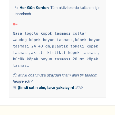
🐾
Her Gün Konfor:
Tüm aktivitelerde kullanım için
tasarlandı
🔑
,
Nasa logolu köpek tasması
collar
,
waudog köpek boyun tasması
köpek boyun
,
tasması 24 40 cm
plastik tokalı köpek
,
,
tasması
akıllı kimlikli köpek tasması
,
küçük köpek boyun tasması
20 mm köpek
tasması
📦
Minik dostunuza uzaydan ilham alan bir tasarım
hediye edin!
🛒
Şimdi satın alın, tarzı yakalayın!
🌌🐶