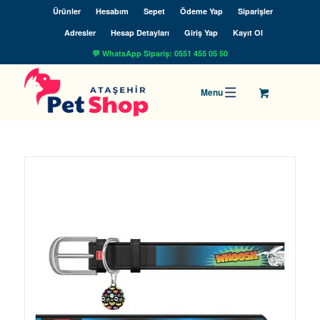
Ürünler
Hesabım
Sepet
Ödeme Yap
Siparişler
Adresler
Hesap Detayları
Giriş Yap
Kayıt Ol
💬 WhatsApp Sipariş: 0551 455 05 50