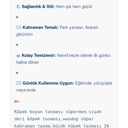
💪
Sağlamlık & Stil:
Hem şık hem güçlü
🦸‍♀️
Kahraman Temalı:
Fark yaratan, lisanslı
görünüm
🧽
Kolay Temizlenir:
Nemli bezle silerek ilk günkü
haline döner
🐕‍🦺
Günlük Kullanıma Uygun:
Eğitimde, yürüyüşte
veya evde
🔑
,
Köpek boyun tasması süpermen
siyah
,
deri köpek tasması
waudog süper
,
kahraman tasma
küçük köpek tasması 26-