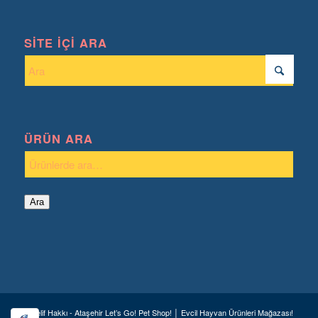
SITE İÇI ARA
ÜRÜN ARA
Ara
© Telif Hakkı - Ataşehir Let’s Go! Pet Shop! │ Evcil Hayvan Ürünleri Mağazası!