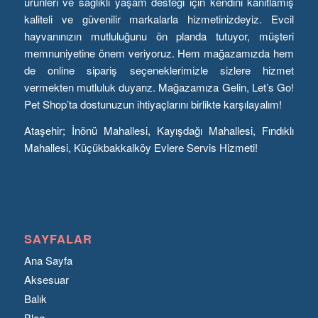
ürünleri ve sağlıklı yaşam desteği için kendini kanıtlamış
kaliteli ve güvenilir markalarla hizmetinizdeyiz. Evcil
hayvanınızın mutluluğunu ön planda tutuyor, müşteri
memnuniyetine önem veriyoruz. Hem mağazamızda hem
de online sipariş seçeneklerimizle sizlere hizmet
vermekten mutluluk duyarız. Mağazamıza Gelin, Let’s Go!
Pet Shop’ta dostunuzun ihtiyaçlarını birlikte karşılayalım!
Ataşehir; İnönü Mahallesi, Kayışdağı Mahallesi, Fındıklı
Mahallesi, Küçükbakkalköy Evlere Servis Hizmeti!
SAYFALAR
Ana Sayfa
Aksesuar
Balık
Blog