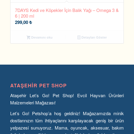
7DAYS Kedi ve Köpekler İçin Balık Yağı – Omega 3 &
6 | 200 ml
299,00
₺
Devamını oku
Detayları Göster
ATAŞEHIR PET SHOP
Ataşehir Let’s Go! Pet Shop! Evcil Hayvan Ürünleri
Malzemeleri Mağazası!
Let’s Go! Petshop’a hoş geldiniz! Mağazamızda minik
dostlarınızın tüm ihtiyaçlarını karşılayacak geniş bir ürün
yelpazesi sunuyoruz. Mama, oyuncak, aksesuar, bakım