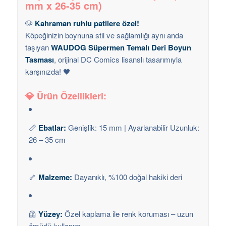
mm x 26-35 cm)
🐶
Kahraman ruhlu patilere özel!
Köpeğinizin boynuna stil ve sağlamlığı aynı anda
taşıyan
WAUDOG Süpermen Temalı Deri Boyun
Tasması
, orijinal DC Comics lisanslı tasarımıyla
karşınızda! 🖤
💎
Ürün Özellikleri:
📏
Ebatlar:
Genişlik: 15 mm | Ayarlanabilir Uzunluk:
26 – 35 cm
🦴
Malzeme:
Dayanıklı, %100 doğal hakiki deri
🦺
Yüzey:
Özel kaplama ile renk koruması – uzun
ömürlü kullanım