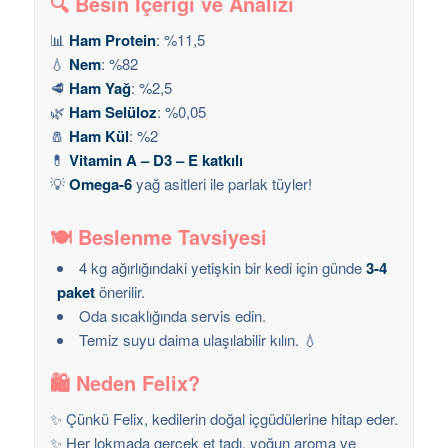
🔍
Besin İçeriği ve Analizi
📊
Ham Protein
: %11,5
💧
Nem
: %82
🥩
Ham Yağ
: %2,5
🌿
Ham Selüloz
: %0,05
🧂
Ham Kül
: %2
💊
Vitamin A – D3 – E katkılı
💡
Omega-6
yağ asitleri ile parlak tüyler!
🍽️
Beslenme Tavsiyesi
4 kg ağırlığındaki yetişkin bir kedi için günde
3-4
paket
önerilir.
Oda sıcaklığında servis edin.
Temiz suyu daima ulaşılabilir kılın. 💧
🛍️
Neden Felix?
✨ Çünkü Felix, kedilerin doğal içgüdülerine hitap eder.
✨ Her lokmada gerçek et tadı, yoğun aroma ve