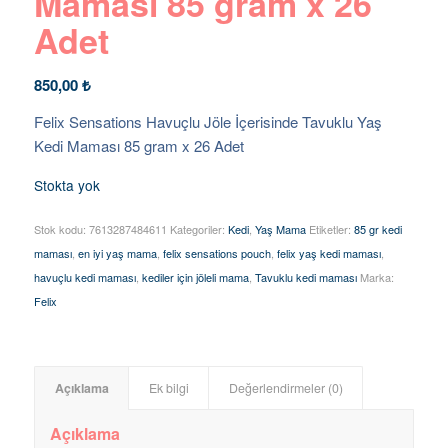
Maması 85 gram x 26
Adet
850,00
₺
Felix Sensations Havuçlu Jöle İçerisinde Tavuklu Yaş
Kedi Maması 85 gram x 26 Adet
Stokta yok
Stok kodu:
7613287484611
Kategoriler:
Kedi
,
Yaş Mama
Etiketler:
85 gr kedi
maması
,
en iyi yaş mama
,
felix sensations pouch
,
felix yaş kedi maması
,
havuçlu kedi maması
,
kediler için jöleli mama
,
Tavuklu kedi maması
Marka:
Felix
Açıklama
Ek bilgi
Değerlendirmeler (0)
Açıklama