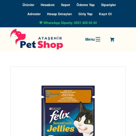
Ürünler
Hesabım
Sepet
Ödeme Yap
Siparişler
Adresler
Hesap Detayları
Giriş Yap
Kayıt Ol
💬 WhatsApp Sipariş: 0551 455 05 50