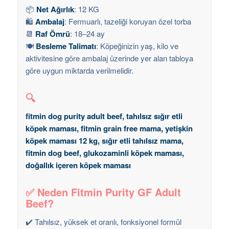
📦
Net Ağırlık
: 12 KG
🛍️
Ambalaj
: Fermuarlı, tazeliği koruyan özel torba
📆
Raf Ömrü
: 18–24 ay
🍽️
Besleme Talimatı
: Köpeğinizin yaş, kilo ve
aktivitesine göre ambalaj üzerinde yer alan tabloya
göre uygun miktarda verilmelidir.
🔍
fitmin dog purity adult beef, tahılsız sığır etli
köpek maması, fitmin grain free mama, yetişkin
köpek maması 12 kg, sığır etli tahılsız mama,
fitmin dog beef, glukozaminli köpek maması,
doğallık içeren köpek maması
✅ Neden Fitmin Purity GF Adult
Beef?
✔️ Tahılsız, yüksek et oranlı, fonksiyonel formül