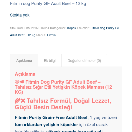
Fitmin dog Purity GF Adult Beef – 12 kg
Stokta yok
Stok kodu:
8595237016051
Kategoriler:
Köpek
Etiketler:
Fitmin dog Purity GF
Adult Beef - 12 kg
Marka:
Fitmin
Açıklama
Ek bilgi
Değerlendirmeler (0)
Açıklama
🐶🥩 Fitmin Dog Purity GF Adult Beef –
Tahılsız Sığır Etli Yetişkin Köpek Maması (12
KG)
🌾❌ Tahılsız Formül, Doğal Lezzet,
Güçlü Besin Desteği
Fitmin Purity Grain-Free Adult Beef
, 1 yaş ve üzeri
tüm ırklardan yetişkin köpekler
için özel olarak
formüle edilmiş,
yüksek oranda taze sığır eti