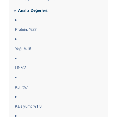
🔹
Analiz Değerleri
:
Protein: %27
Yağ: %16
Lif: %3
Kül: %7
Kalsiyum: %1,3