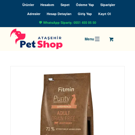
Ürünler
Hesabım
Sepet
Ödeme Yap
Siparişler
Adresler
Hesap Detayları
Giriş Yap
Kayıt Ol
💬 WhatsApp Sipariş: 0551 455 05 50