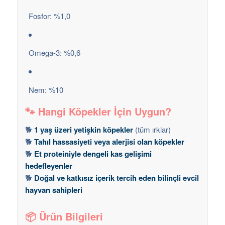
Fosfor: %1,0
Omega-3: %0,6
Nem: %10
🐾 Hangi Köpekler İçin Uygun?
🐕
1 yaş üzeri yetişkin köpekler
(tüm ırklar)
🐕
Tahıl hassasiyeti veya alerjisi olan köpekler
🐕
Et proteiniyle dengeli kas gelişimi
hedefleyenler
🐕
Doğal ve katkısız içerik tercih eden bilinçli evcil
hayvan sahipleri
📦 Ürün Bilgileri