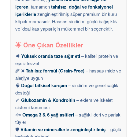
içeren
, tamamen
tahılsız
,
doğal ve fonksiyonel
içeriklerle
zenginleştirilmiş süper premium bir kuru
köpek mamasıdır. Hassas sindirim, güçlü bağışıklık
ve ideal kas yapısı için mükemmel bir seçenektir.
🌟 Öne Çıkan Özellikler
🥩
Yüksek oranda taze sığır eti
– kaliteli protein ve
eşsiz lezzet
🌾 ❌
Tahılsız formül (Grain-Free)
– hassas mide ve
alerjiye uygun
🧠
Doğal bitkisel karışım
– sindirim ve genel sağlık
desteği
🦴
Glukozamin & Kondroitin
– eklem ve iskelet
sistemi koruması
🐟
Omega 3 & 6 yağ asitleri
– sağlıklı deri ve parlak
tüyler
🛡️
Vitamin ve minerallerle zenginleştirilmiş
– güçlü
bağışıklık sistemi