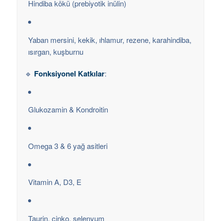
Hindiba kökü (prebiyotik inülin)
Yaban mersini, kekik, ıhlamur, rezene, karahindiba,
ısırgan, kuşburnu
🔹
Fonksiyonel Katkılar
:
Glukozamin & Kondroitin
Omega 3 & 6 yağ asitleri
Vitamin A, D3, E
Taurin, çinko, selenyum