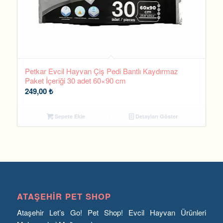
Petkar Evcil Hayvan Çiş Pedi Bantlı Kaydırmaz
Paket İçeriği 30 adet 60×90 cm
249,00
₺
Sepete Ekle
Detayları Göster
ATAŞEHIR PET SHOP
Ataşehir Let’s Go! Pet Shop! Evcil Hayvan Ürünleri