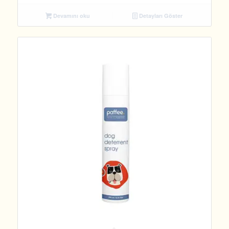
Devamını oku
Detayları Göster