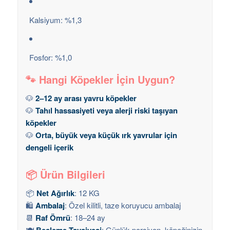
Kalsiyum: %1,3
Fosfor: %1,0
🐾 Hangi Köpekler İçin Uygun?
🐶
2–12 ay arası yavru köpekler
🐶
Tahıl hassasiyeti veya alerji riski taşıyan
köpekler
🐶
Orta, büyük veya küçük ırk yavrular için
dengeli içerik
📦 Ürün Bilgileri
📦
Net Ağırlık
: 12 KG
🛍️
Ambalaj
: Özel kilitli, taze koruyucu ambalaj
📆
Raf Ömrü
: 18–24 ay
🍽️
Besleme Tavsiyesi
: Günlük porsiyon, köpeğinizin