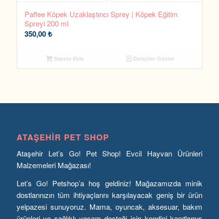
Paffee Köpek Uzaklaştırıcı Sprey | Köpek Eğitim
Spreyi 200 ml
350,00
₺
Sepete Ekle
Detayları Göster
ATAŞEHIR PET SHOP
Ataşehir Let’s Go! Pet Shop! Evcil Hayvan Ürünleri
Malzemeleri Mağazası!
Let’s Go! Petshop’a hoş geldiniz! Mağazamızda minik
dostlarınızın tüm ihtiyaçlarını karşılayacak geniş bir ürün
yelpazesi sunuyoruz. Mama, oyuncak, aksesuar, bakım
ürünleri ve sağlıklı yaşam desteği için kendini kanıtlamış