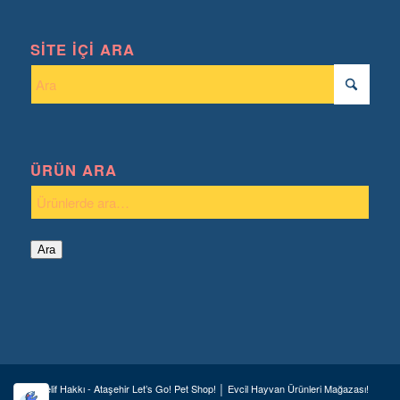
SITE İÇI ARA
ÜRÜN ARA
Ara
© Telif Hakkı - Ataşehir Let’s Go! Pet Shop! │ Evcil Hayvan Ürünleri Mağazası!