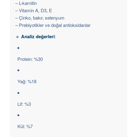
– L-karnitin
– Vitamin A, D3, E
– Çinko, bakır, selenyum
– Prebiyotikler ve doğal antioksidanlar
🔹
Analiz değerleri
:
Protein: %30
Yağ: %18
Lif: %3
Kül: %7