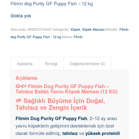
Fitmin dog Purity GF Puppy Fish – 12 kg
Stokta yok
Stok kodu:
8595237016037
Kategoriler:
Köpek
,
Köpek Maması
Etiketler:
Fitmin
dog Purity GF Puppy Fish - 12 kg
Marka:
Fitmin
Açıklama
Ek bilgi
Değerlendirmeler (0)
Açıklama
🐶🐟 Fitmin Dog Purity GF Puppy Fish –
Tahılsız Balıklı Yavru Köpek Maması (12 KG)
🌱 Sağlıklı Büyüme İçin Doğal,
Tahılsız ve Zengin İçerik
Fitmin Dog Purity GF Puppy Fish
, 2–12 ay arası
yavru köpeklerin gelişimini desteklemek için özel
olarak formüle edilmiş,
tahılsız
ve
yüksek proteinli