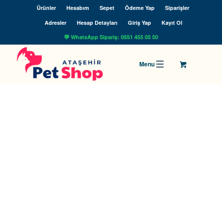
Ürünler
Hesabım
Sepet
Ödeme Yap
Siparişler
Adresler
Hesap Detayları
Giriş Yap
Kayıt Ol
💬 WhatsApp Sipariş: 0551 455 05 50