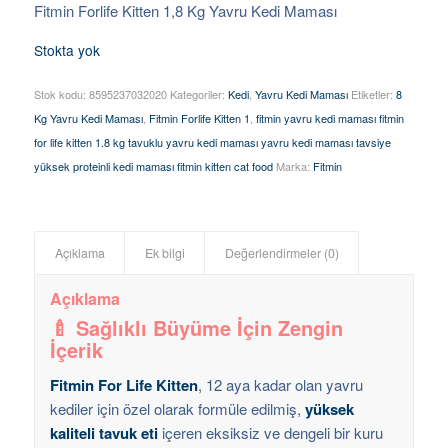
Fitmin Forlife Kitten 1,8 Kg Yavru Kedi Maması
Stokta yok
Stok kodu:
8595237032020
Kategoriler:
Kedi
,
Yavru Kedi Maması
Etiketler:
8
Kg Yavru Kedi Maması
,
Fitmin Forlife Kitten 1
,
fitmin yavru kedi maması fitmin
for life kitten 1.8 kg tavuklu yavru kedi maması yavru kedi maması tavsiye
yüksek proteinli kedi maması fitmin kitten cat food
Marka:
Fitmin
Açıklama
Ek bilgi
Değerlendirmeler (0)
Açıklama
🍼 Sağlıklı Büyüme İçin Zengin
İçerik
Fitmin For Life Kitten
, 12 aya kadar olan yavru
kediler için özel olarak formüle edilmiş,
yüksek
kaliteli tavuk eti
içeren eksiksiz ve dengeli bir kuru