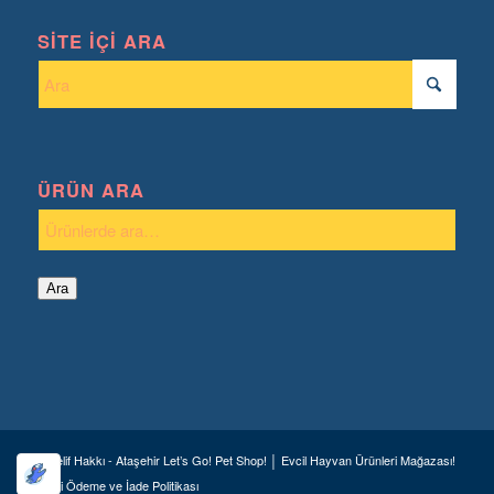
SITE İÇI ARA
ÜRÜN ARA
Ara
© Telif Hakkı - Ataşehir Let’s Go! Pet Shop! │ Evcil Hayvan Ürünleri Mağazası!
Geri Ödeme ve İade Politikası