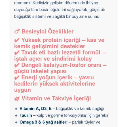
mamadır. Kedinizin gelişim döneminde ihtiyaç
duyduğu tüm besin öğelerini sağlayarak, güçlü bir
bağışıklık sistemi ve sağlıklı bir büyüme sunar.
🍗 Besleyici Özellikler
✔️
Yüksek protein içeriği
– kas ve
kemik gelişimini destekler
✔️
Tavuk eti bazlı lezzetli formül
–
iştah açıcı ve sindirimi kolay
✔️
Dengeli kalsiyum-fosfor oranı
–
güçlü iskelet yapısı
✔️
Enerji yoğun içerik
– yavru
kedilerin yüksek aktivitelerine
uygun
🌿 Vitamin ve Takviye İçeriği
🔸
Vitamin A, D3, E
– bağışıklık ve kemik sağlığı
🔸
Taurin
– kalp ve görme fonksiyonları için gerekli
🔸
Omega 3 & 6 yağ asitleri
– parlak tüyler ve