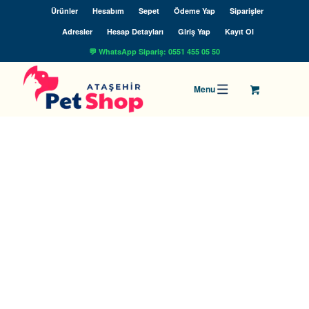
Ürünler
Hesabım
Sepet
Ödeme Yap
Siparişler
Adresler
Hesap Detayları
Giriş Yap
Kayıt Ol
💬 WhatsApp Sipariş: 0551 455 05 50