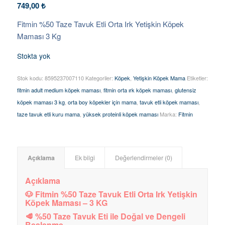
749,00
₺
Fitmin %50 Taze Tavuk Etli Orta Irk Yetişkin Köpek
Maması 3 Kg
Stokta yok
Stok kodu:
8595237007110
Kategoriler:
Köpek
,
Yetişkin Köpek Mama
Etiketler:
fitmin adult medium köpek maması
,
fitmin orta ırk köpek maması
,
glutensiz
köpek maması 3 kg
,
orta boy köpekler için mama
,
tavuk etli köpek maması
,
taze tavuk etli kuru mama
,
yüksek proteinli köpek maması
Marka:
Fitmin
Açıklama
Ek bilgi
Değerlendirmeler (0)
Açıklama
🐶 Fitmin %50 Taze Tavuk Etli Orta Irk Yetişkin
Köpek Maması – 3 KG
🥩 %50 Taze Tavuk Eti ile Doğal ve Dengeli
Beslenme