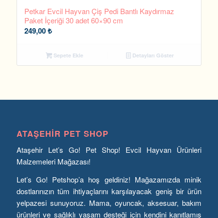
Petkar Evcil Hayvan Çiş Pedi Bantlı Kaydırmaz
Paket İçeriği 30 adet 60×90 cm
249,00
₺
Sepete Ekle
Detayları Göster
ATAŞEHIR PET SHOP
Ataşehir Let’s Go! Pet Shop! Evcil Hayvan Ürünleri
Malzemeleri Mağazası!
Let’s Go! Petshop’a hoş geldiniz! Mağazamızda minik
dostlarınızın tüm ihtiyaçlarını karşılayacak geniş bir ürün
yelpazesi sunuyoruz. Mama, oyuncak, aksesuar, bakım
ürünleri ve sağlıklı yaşam desteği için kendini kanıtlamış