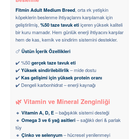
Fitmin Adult Medium Breed
, orta ırk yetişkin
köpeklerin beslenme ihtiyaçlarını karşılamak için
geliştirilmiş,
%50 taze tavuk eti
içeren yüksek kaliteli
bir kuru mamadır. Hem günlük enerji ihtiyacını karşılar
hem de kas, kemik ve sindirim sistemini destekler.
🍗
Üstün İçerik Özellikleri
✔️ %50
gerçek taze tavuk eti
✔️
Yüksek sindirilebilirlik
– mide dostu
✔️
Kas gelişimi için yüksek protein oranı
✔️ Dengeli karbonhidrat – enerji kaynağı
🌿
Vitamin ve Mineral Zenginliği
🔸
Vitamin A, D, E
– bağışıklık sistemi desteği
🔸
Omega 3 ve 6 yağ asitleri
– sağlıklı deri & parlak
tüy
🔸
Çinko ve selenyum
– hücresel yenilenmeyi