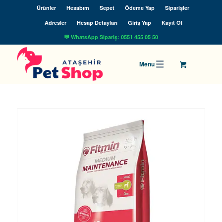
Ürünler
Hesabım
Sepet
Ödeme Yap
Siparişler
Adresler
Hesap Detayları
Giriş Yap
Kayıt Ol
💬 WhatsApp Sipariş: 0551 455 05 50