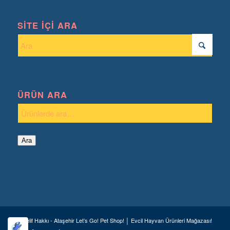
SITE İÇI ARA
ÜRÜN ARA
Ara
© Telif Hakkı - Ataşehir Let’s Go! Pet Shop! │ Evcil Hayvan Ürünleri Mağazası!