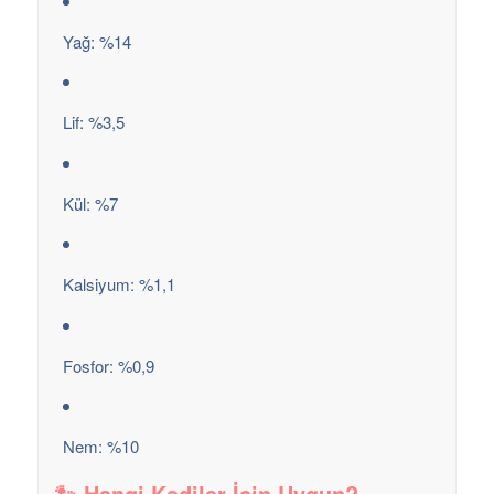
Yağ: %14
Lif: %3,5
Kül: %7
Kalsiyum: %1,1
Fosfor: %0,9
Nem: %10
🐾 Hangi Kediler İçin Uygun?