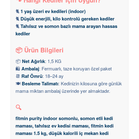
🐈
1 yaş üzeri ev kedileri (indoor)
🐈
Düşük enerjili, kilo kontrolü gereken kediler
🐈
Tahılsız ve somon bazlı mama arayan hassas
kediler
📦 Ürün Bilgileri
📦
Net Ağırlık
: 1,5 KG
🛍️
Ambalaj
: Fermuarlı, taze koruyan özel paket
📆
Raf Ömrü
: 18–24 ay
🍽️
Besleme Talimatı
: Kedinizin kilosuna göre günlük
mama miktarı ambalaj üzerinde yer almaktadır.
🔍
fitmin purity indoor somonlu, somon etli kedi
maması, tahılsız ev kedisi maması, fitmin kedi
maması 1.5 kg, düşük kalorili iç mekan kedi