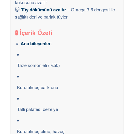
kokusunu azaltır
🐱
Tüy dökümünü azaltır
– Omega 3-6 dengesi ile
sağlıklı deri ve parlak tüyler
🧪 İçerik Özeti
🔹
Ana bileşenler
:
Taze somon eti (%50)
Kurutulmuş balık unu
Tatlı patates, bezelye
Kurutulmuş elma, havuç