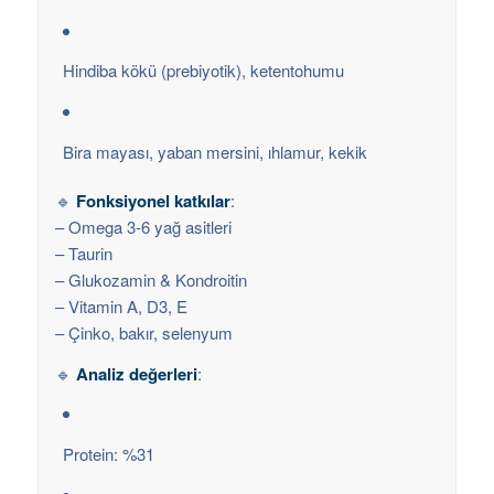
Hindiba kökü (prebiyotik), ketentohumu
Bira mayası, yaban mersini, ıhlamur, kekik
🔹
Fonksiyonel katkılar
:
– Omega 3-6 yağ asitleri
– Taurin
– Glukozamin & Kondroitin
– Vitamin A, D3, E
– Çinko, bakır, selenyum
🔹
Analiz değerleri
:
Protein: %31