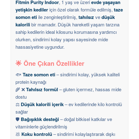
Fitmin Purity Indoor
, 1 yaş ve üzeri
evde yaşayan
yetişkin kediler
için özel olarak formüle edilmiş,
taze
somon eti
ile zenginleştirilmiş,
tahılsız
ve
düşük
kalorili
bir mamadır. Düşük hareketli yaşam tarzına
sahip kedilerin ideal kilosunu korumasına yardımcı
olurken, sindirimi kolay yapısı sayesinde mide
hassasiyetine uygundur.
🌟 Öne Çıkan Özellikler
🐟
Taze somon eti
– sindirimi kolay, yüksek kaliteli
protein kaynağı
🌾 ❌
Tahılsız formül
– gluten içermez, hassas mide
dostu
⚖️
Düşük kalorili içerik
– ev kedilerinde kilo kontrolü
sağlar
🛡️
Bağışıklık desteği
– doğal bitkisel katkılar ve
vitaminlerle güçlendirilmiş
💩
Koku kontrolü
– sindirimi kolaylaştırarak dışkı