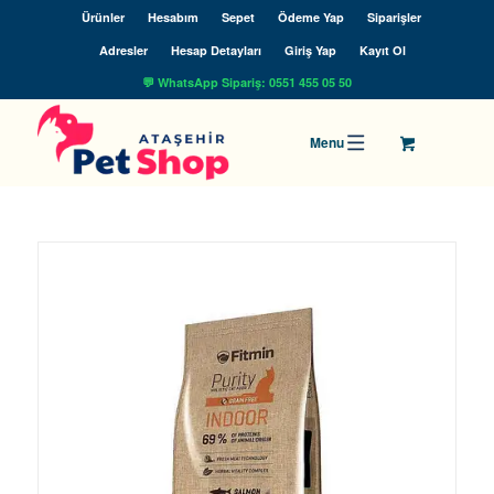
Ürünler
Hesabım
Sepet
Ödeme Yap
Siparişler
Adresler
Hesap Detayları
Giriş Yap
Kayıt Ol
💬 WhatsApp Sipariş: 0551 455 05 50