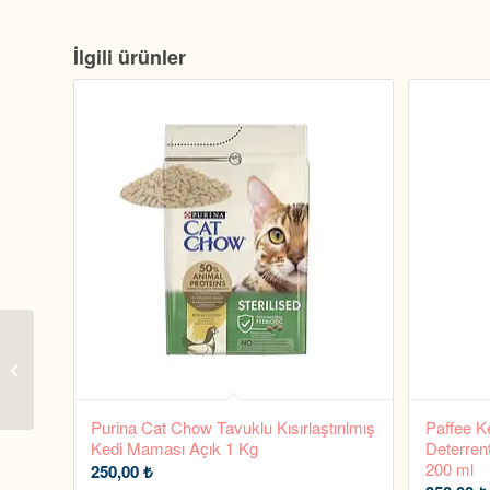
İlgili ürünler
Gourmet Gold Kıyılmış
Ton Balıklı Kedi Maması
85 gram
Purina Cat Chow Tavuklu Kısırlaştırılmış
Paffee Ke
Kedi Maması Açık 1 Kg
Deterrent
200 ml
250,00
₺