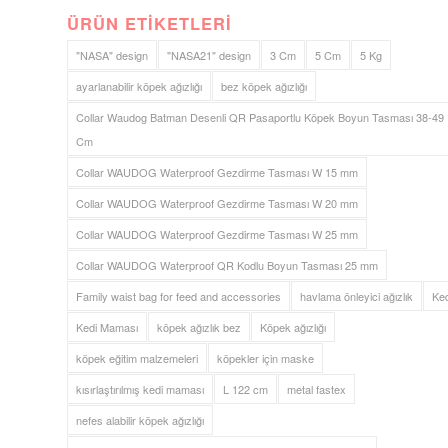
ÜRÜN ETIKETLERI
"NASA" design
"NASA21" design
3 Cm
5 Cm
5 Kg
ayarlanabilir köpek ağızlığı
bez köpek ağızlığı
Collar Waudog Batman Desenli QR Pasaportlu Köpek Boyun Tasması 38-49
Cm
Collar WAUDOG Waterproof Gezdirme Tasması W 15 mm
Collar WAUDOG Waterproof Gezdirme Tasması W 20 mm
Collar WAUDOG Waterproof Gezdirme Tasması W 25 mm
Collar WAUDOG Waterproof QR Kodlu Boyun Tasması 25 mm
Family waist bag for feed and accessories
havlama önleyici ağızlık
Ked
Kedi Maması
köpek ağızlık bez
Köpek ağızlığı
köpek eğitim malzemeleri
köpekler için maske
kısırlaştırılmış kedi maması
L 122 cm
metal fastex
nefes alabilir köpek ağızlığı