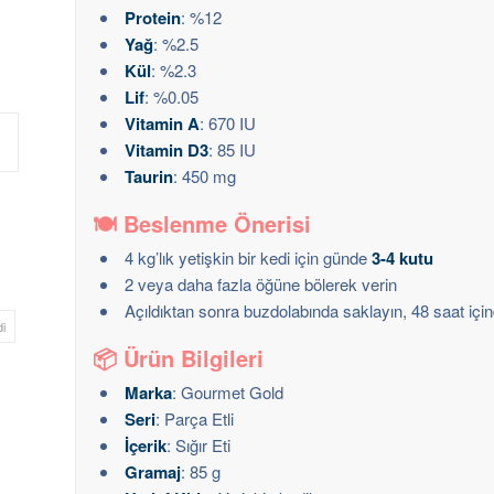
Protein
: %12
Yağ
: %2.5
Kül
: %2.3
Lif
: %0.05
Vitamin A
: 670 IU
Vitamin D3
: 85 IU
Taurin
: 450 mg
🍽️
Beslenme Önerisi
4 kg’lık yetişkin bir kedi için günde
3-4 kutu
2 veya daha fazla öğüne bölerek verin
Açıldıktan sonra buzdolabında saklayın, 48 saat için
i
📦
Ürün Bilgileri
Marka
: Gourmet Gold
Seri
: Parça Etli
İçerik
: Sığır Eti
Gramaj
: 85 g