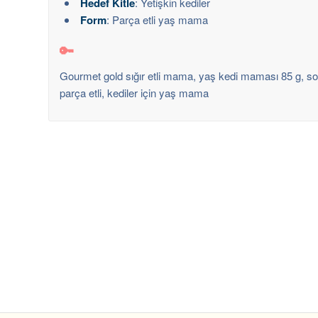
Hedef Kitle
: Yetişkin kediler
Form
: Parça etli yaş mama
🔑
Gourmet gold sığır etli mama, yaş kedi maması 85 g, so
parça etli, kediler için yaş mama