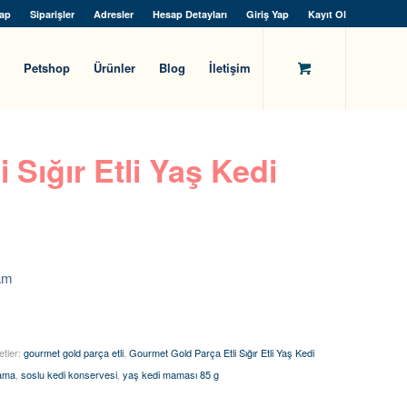
ap
Siparişler
Adresler
Hesap Detayları
Giriş Yap
Kayıt Ol
Petshop
Ürünler
Blog
İletişim
 Sığır Etli Yaş Kedi
ram
etler:
gourmet gold parça etli
,
Gourmet Gold Parça Etli Sığır Etli Yaş Kedi
mama
,
soslu kedi konservesi
,
yaş kedi maması 85 g