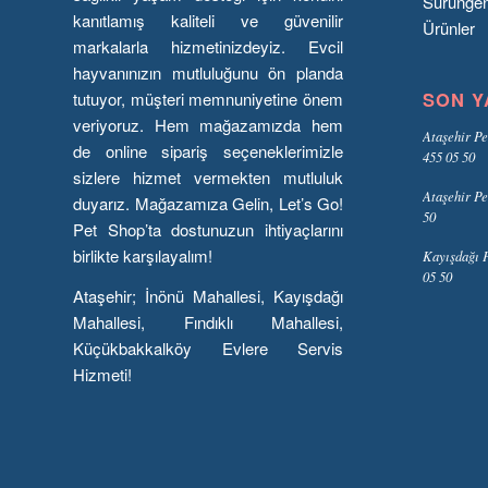
Sürünge
kanıtlamış kaliteli ve güvenilir
Ürünler
markalarla hizmetinizdeyiz. Evcil
hayvanınızın mutluluğunu ön planda
SON Y
tutuyor, müşteri memnuniyetine önem
veriyoruz. Hem mağazamızda hem
Ataşehir Pe
de online sipariş seçeneklerimizle
455 05 50
sizlere hizmet vermekten mutluluk
Ataşehir Pe
duyarız. Mağazamıza Gelin, Let’s Go!
50
Pet Shop’ta dostunuzun ihtiyaçlarını
birlikte karşılayalım!
Kayışdağı P
05 50
Ataşehir; İnönü Mahallesi, Kayışdağı
Mahallesi, Fındıklı Mahallesi,
Küçükbakkalköy Evlere Servis
Hizmeti!