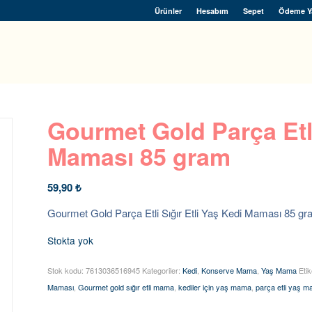
Ürünler
Hesabım
Sepet
Ödeme Y
Gourmet Gold Parça Etli
Maması 85 gram
59,90
₺
Gourmet Gold Parça Etli Sığır Etli Yaş Kedi Maması 85 g
Stokta yok
Stok kodu:
7613036516945
Kategoriler:
Kedi
,
Konserve Mama
,
Yaş Mama
Etik
Maması
,
Gourmet gold sığır etli mama
,
kediler için yaş mama
,
parça etli yaş 