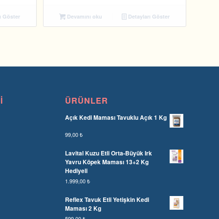
ı Göster
Devamını oku
Detayları Göster
I
ÜRÜNLER
Açık Kedi Maması Tavuklu Açık 1 Kg
99,00
₺
Lavital Kuzu Etli Orta-Büyük Irk
Yavru Köpek Maması 13+2 Kg
Hediyeli
1.999,00
₺
Reflex Tavuk Etli Yetişkin Kedi
Maması 2 Kg
599,00
₺