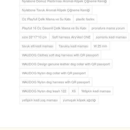
Nylabone Domuz Pastırması Aromalı Köpek Çiğneme Kemiği
Nylabone Tavuk Aromalı Köpek Çiğneme Kemiği
Oz Playfull Çelik Mama ve Su Kabı
plastic fastex
Playfull 16 Oz Desenli Çelik Mama ve Su Kabı
pronature mama yorum
size 33*17*10 cm
Soft harness AiryVest ONE
somonlu kedi maması
tavuk etli kedi maması
Tavuklu kedi maması
W 25 mm
WAUDOG Clothes soft dog harness with QR passport
WAUDOG Design genuine leather dog collar with QR passport
WAUDOG Nylon dog collar with QR passport
WAUDOG Nylon dog harness with QR passport
WAUDOG Nylon dog leash 122
XS
Yetişkin kedi maması
yetişkin kedi yaş maması
yumuşak köpek ağızlığı