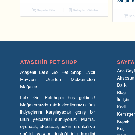
350,00
₺
Sepete Ekle
Detayları Göster
Sepe
ATAŞEHIR PET SHOP
SAYFA
Ana Say
Ataşehir Let’s Go! Pet Shop! Evcil
Aksesua
Hayvan Ürünleri Malzemeleri
Balık
Mağazası!
Blog
Let’s Go! Petshop’a hoş geldiniz!
İletişim
Mağazamızda minik dostlarınızın tüm
Kedi
ihtiyaçlarını karşılayacak geniş bir
Kemirge
ürün yelpazesi sunuyoruz. Mama,
Köpek
oyuncak, aksesuar, bakım ürünleri ve
Kuş
sağlıklı yaşam desteği için kendini