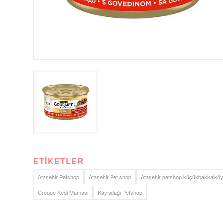
ETIKETLER
Ataşehir Petshop
Ataşehir Pet shop
Ataşehir petshop küçükbakkalköy
Croque Kedi Maması
Kayışdağı Petshop