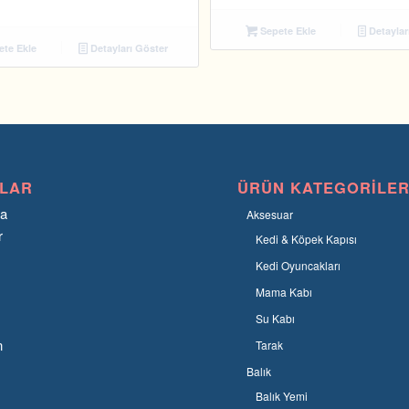
Sepete Ekle
Detaylar
te Ekle
Detayları Göster
LAR
ÜRÜN KATEGORILER
fa
Aksesuar
r
Kedi & Köpek Kapısı
Kedi Oyuncakları
Mama Kabı
Su Kabı
n
Tarak
Balık
Balık Yemi