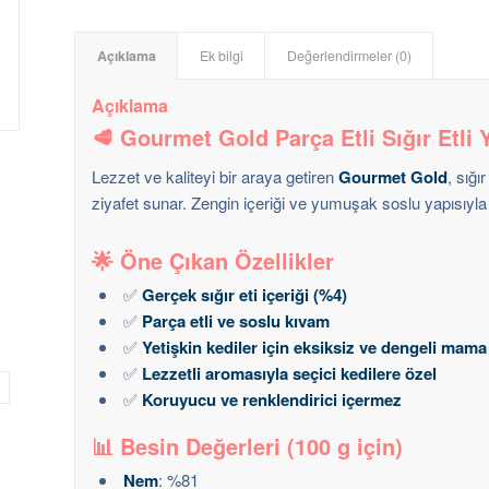
Açıklama
Ek bilgi
Değerlendirmeler (0)
Açıklama
🥩
Gourmet Gold Parça Etli Sığır Etli
Lezzet ve kaliteyi bir araya getiren
Gourmet Gold
, sığı
ziyafet sunar. Zengin içeriği ve yumuşak soslu yapısıyl
🌟
Öne Çıkan Özellikler
✅
Gerçek sığır eti içeriği (%4)
✅
Parça etli ve soslu kıvam
✅
Yetişkin kediler için eksiksiz ve dengeli mama
✅
Lezzetli aromasıyla seçici kedilere özel
✅
Koruyucu ve renklendirici içermez
📊
Besin Değerleri (100 g için)
Nem
: %81