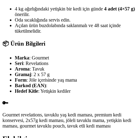
4 kg ağırlığındaki yetişkin bir kedi için günde
4 adet (4×57 g)
önerilir.
Oda sıcaklığında servis edin.
Açılan ürün buzdolabında saklanmalı ve 48 saat içinde
tüketilmelidir.
📦 Ürün Bilgileri
Marka
: Gourmet
Seri
: Revelations
Aroma
: Tavuk
Gramaj
: 2 x 57 g
Form
: Jöle içerisinde yaş mama
Barkod (EAN)
:
Hedef Kitle
: Yetişkin kediler
🔑
Gourmet revelations, tavuklu yaş kedi maması, premium kedi
konservesi, 2x57g kedi maması, jöleli tavuklu mama, yetişkin kedi
maması, gourmet tavuklu pouch, tavuk etli kedi maması