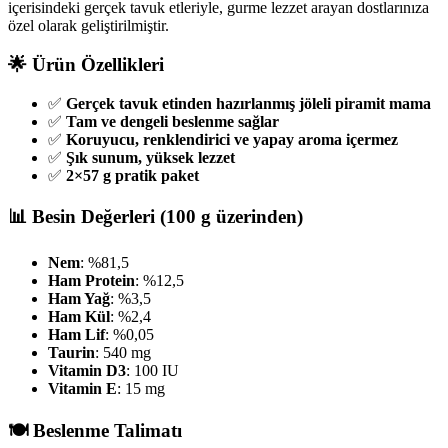
içerisindeki gerçek tavuk etleriyle, gurme lezzet arayan dostlarınıza
özel olarak geliştirilmiştir.
🌟 Ürün Özellikleri
✅
Gerçek tavuk etinden hazırlanmış jöleli piramit mama
✅
Tam ve dengeli beslenme sağlar
✅
Koruyucu, renklendirici ve yapay aroma içermez
✅
Şık sunum, yüksek lezzet
✅
2×57 g pratik paket
📊 Besin Değerleri (100 g üzerinden)
Nem
: %81,5
Ham Protein
: %12,5
Ham Yağ
: %3,5
Ham Kül
: %2,4
Ham Lif
: %0,05
Taurin
: 540 mg
Vitamin D3
: 100 IU
Vitamin E
: 15 mg
🍽️ Beslenme Talimatı