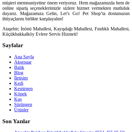
müşteri memnuniyetine önem veriyoruz. Hem mağazamızda hem de
online sipariş seçeneklerimizle sizlere hizmet vermekten mutluluk
duyarız. Mağazamıza Gelin, Let’s Go! Pet Shop’ta dostunuzun
ihtiyaçlarını birlikte karşılayalım!
Ataşehir; İnönü Mahallesi, Kayışdağı Mahallesi, Fındıklı Mahallesi,
Küçükbakkalköy Evlere Servis Hizmeti!
Sayfalar
Ana Sayfa
Aksesuar
Balık
Blog
İletişim
Kedi
Kemirgen
Köpek
Kuş
Sürüngen
Ürünler
Son Yazılar