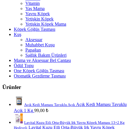
Vitamin
Yaş Mama
Yavru Köpek
Yetişkin Köpek
Yetişkin Köpek Mama
Köpek Göğüs Tasması
Kuş
Aksesuar
Muhabbet Kuşu
Papağan
Sağlık Bakım Ürünleri
Mama ve Aksesuar Bel Çantası
Ödül Topu
One Köpek Göğüs Tasması
Otomatik Gezdirme Tasması
Ürünler
Açık Kedi Maması Tavuklu
Açık Kedi Maması Tavuklu Açık
Açık 1 Kg
99,00
₺
Lavital Kuzu Etli Orta-Büyük Irk Yavru Köpek Maması 13+2 Kg
Lavital Kuzu Etli Orta-Büyük Irk Yavru Köpek
Hediyeli