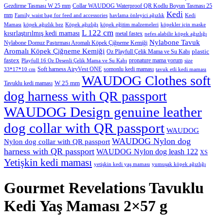
Gezdirme Tasması W 25 mm
Collar WAUDOG Waterproof QR Kodlu Boyun Tasması 25
Kedi
mm
Family waist bag for feed and accessories
havlama önleyici ağızlık
Kedi
Maması
köpek ağızlık bez
Köpek ağızlığı
köpek eğitim malzemeleri
köpekler için maske
L 122 cm
kısırlaştırılmış kedi maması
metal fastex
nefes alabilir köpek ağızlığı
Nylabone Tavuk
Nylabone Domuz Pastırması Aromalı Köpek Çiğneme Kemiği
Aromalı Köpek Çiğneme Kemiği
plastic
Oz Playfull Çelik Mama ve Su Kabı
fastex
pronature mama yorum
Playfull 16 Oz Desenli Çelik Mama ve Su Kabı
size
Soft harness AiryVest ONE
somonlu kedi maması
33*17*10 cm
tavuk etli kedi maması
WAUDOG Clothes soft
W 25 mm
Tavuklu kedi maması
dog harness with QR passport
WAUDOG Design genuine leather
dog collar with QR passport
WAUDOG
WAUDOG Nylon dog
Nylon dog collar with QR passport
harness with QR passport
WAUDOG Nylon dog leash 122
XS
Yetişkin kedi maması
yetişkin kedi yaş maması
yumuşak köpek ağızlığı
Gourmet Revelations Tavuklu
Kedi Yaş Maması 2×57 g