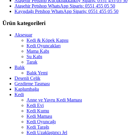
Ataşehir Petshop Küçükbakkalköy Sipariş: 0551 455 05 50
Ataşehir Petshop WhatsApp Sipariş: 0551 455 05 50
Kayışdağı Petshop WhatsApp Sipariş: 0551 455 05 50
Ürün kategorileri
Aksesuar
Kedi & Köpek Kapısı
Kedi Oyuncakları
Mama Kabı
Su Kabı
Tarak
Balık
Balık Yemi
Desenli Çelik
Gezdirme Tasması
Kaplumbağa
Kedi
Anne ve Yavru Kedi Maması
Kedi Evi
Kedi Kumu
Kedi Maması
Kedi Oyuncağı
Kedi Tarağı
Kedi Uzaklaştırıcı Jel