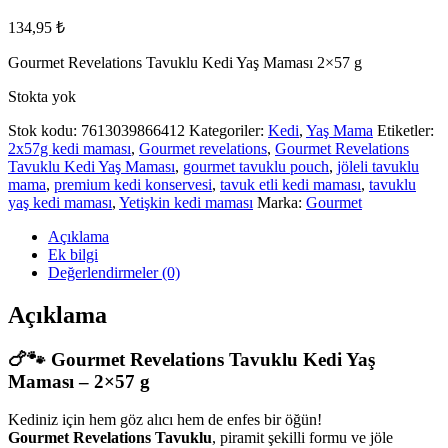
134,95
₺
Gourmet Revelations Tavuklu Kedi Yaş Maması 2×57 g
Stokta yok
Stok kodu:
7613039866412
Kategoriler:
Kedi
,
Yaş Mama
Etiketler:
2x57g kedi maması
,
Gourmet revelations
,
Gourmet Revelations
Tavuklu Kedi Yaş Maması
,
gourmet tavuklu pouch
,
jöleli tavuklu
mama
,
premium kedi konservesi
,
tavuk etli kedi maması
,
tavuklu
yaş kedi maması
,
Yetişkin kedi maması
Marka:
Gourmet
Açıklama
Ek bilgi
Değerlendirmeler (0)
Açıklama
🍗🐾 Gourmet Revelations Tavuklu Kedi Yaş
Maması – 2×57 g
Kediniz için hem göz alıcı hem de enfes bir öğün!
Gourmet Revelations Tavuklu
, piramit şekilli formu ve jöle