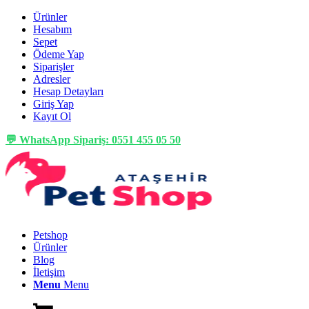
Ürünler
Hesabım
Sepet
Ödeme Yap
Siparişler
Adresler
Hesap Detayları
Giriş Yap
Kayıt Ol
💬 WhatsApp Sipariş: 0551 455 05 50
Petshop
Ürünler
Blog
İletişim
Menu
Menu