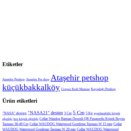
Etiketler
Ataşehir petshop
Ataşehir Petshop
Ataşehir Pet shop
küçükbakkalköy
Croque Kedi Maması
Kayışdağı Petshop
Ürün etiketleri
5 Cm
"NASA21" design
"NASA" design
3 Cm
5 Kg
ayarlanabilir köpek
Collar Waudog Batman Desenli QR Pasaportlu Köpek Boyun
ağızlığı
bez köpek ağızlığı
Tasması 38-49 Cm
Collar WAUDOG Waterproof Gezdirme Tasması W 15 mm
Collar
WAUDOG Waterproof Gezdirme Tasması W 20 mm
Collar WAUDOG Waterproof