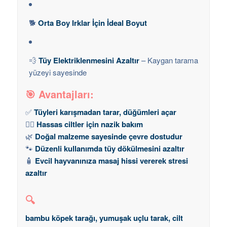
🐕
Orta Boy Irklar İçin İdeal Boyut
💨
Tüy Elektriklenmesini Azaltır
– Kaygan tarama
yüzeyi sayesinde
🎯 Avantajları:
✅
Tüyleri karışmadan tarar, düğümleri açar
🧘‍♀️
Hassas ciltler için nazik bakım
🌿
Doğal malzeme sayesinde çevre dostudur
🐾
Düzenli kullanımda tüy dökülmesini azaltır
🧴
Evcil hayvanınıza masaj hissi vererek stresi
azaltır
🔍
bambu köpek tarağı, yumuşak uçlu tarak, cilt