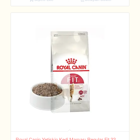
Royal Canin Yetişkin Kedi Maması Regular Fit 32