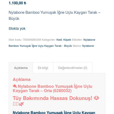
1.100,00
₺
Nylabone Bamboo Yumuşak İğne Uçlu Kaygan Tarak –
Büyük
Stokta yok
Stok kodu:
755349280339
Kategoriler:
Kedi
,
Köpek
Etiketler:
Nylabone
Bamboo Yumuşak İğne Uçlu Kaygan Tarak - Büyük
Marka:
Nylabone
Açıklama
Ek bilgi
Değerlendirmeler (0)
Açıklama
🪮 Nylabone Bamboo Yumuşak İğne Uçlu
Kaygan Tarak – Orta (6280032)
Tüy Bakımında Hassas Dokunuş! 🐶
💆‍♀️🌿
Nylabone Bamboo Yumuşak İğne Uçlu Kaygan