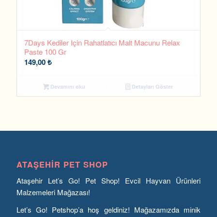
7Days Kediler Için Rahatlatıcı Malt Macunu Relax
Paste 100 Gr
149,00
₺
Devamını oku
Detayları Göster
ATAŞEHIR PET SHOP
Ataşehir Let’s Go! Pet Shop! Evcil Hayvan Ürünleri
Malzemeleri Mağazası!
Let’s Go! Petshop’a hoş geldiniz! Mağazamızda minik