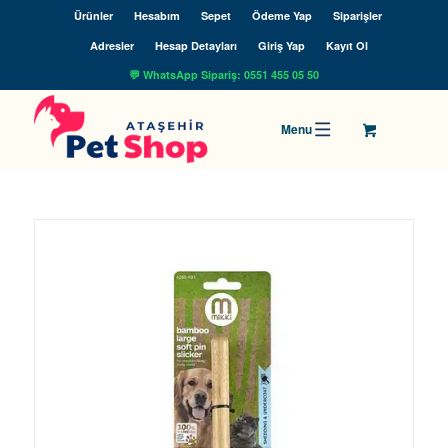
Ürünler
Hesabım
Sepet
Ödeme Yap
Siparişler
Adresler
Hesap Detayları
Giriş Yap
Kayıt Ol
💬 WhatsApp Sipariş: 0551 455 05 50