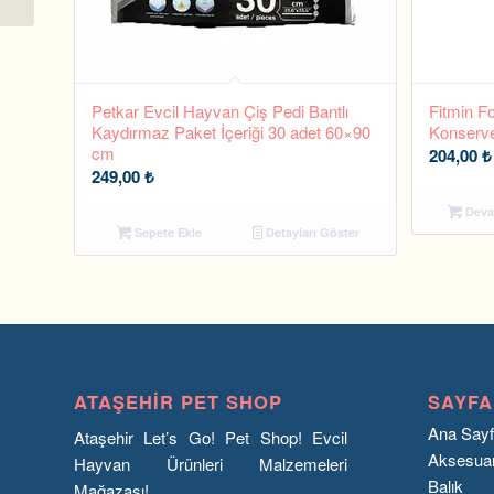
Petkar Evcil Hayvan Çiş Pedi Bantlı
Fitmin Fo
Kaydırmaz Paket İçeriği 30 adet 60×90
Konserv
cm
204,00
₺
249,00
₺
Deva
Sepete Ekle
Detayları Göster
ATAŞEHIR PET SHOP
SAYFA
Ana Say
Ataşehir Let’s Go! Pet Shop! Evcil
Aksesua
Hayvan Ürünleri Malzemeleri
Balık
Mağazası!