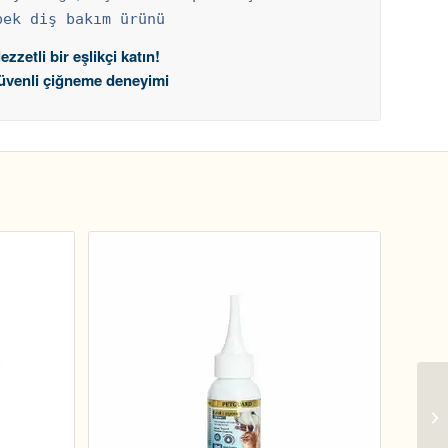
pek diş bakım ürünü
zetli bir eşlikçi katın!
 güvenli çiğneme deneyimi