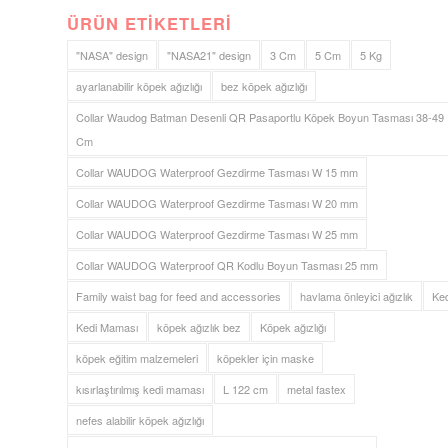
ÜRÜN ETIKETLERI
"NASA" design
"NASA21" design
3 Cm
5 Cm
5 Kg
ayarlanabilir köpek ağızlığı
bez köpek ağızlığı
Collar Waudog Batman Desenli QR Pasaportlu Köpek Boyun Tasması 38-49
Cm
Collar WAUDOG Waterproof Gezdirme Tasması W 15 mm
Collar WAUDOG Waterproof Gezdirme Tasması W 20 mm
Collar WAUDOG Waterproof Gezdirme Tasması W 25 mm
Collar WAUDOG Waterproof QR Kodlu Boyun Tasması 25 mm
Family waist bag for feed and accessories
havlama önleyici ağızlık
Ked
Kedi Maması
köpek ağızlık bez
Köpek ağızlığı
köpek eğitim malzemeleri
köpekler için maske
kısırlaştırılmış kedi maması
L 122 cm
metal fastex
nefes alabilir köpek ağızlığı