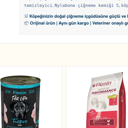
,
,
temizleyici
Nylabone çiğneme kemiği S
kö
🛒
Köpeğinizin doğal çiğneme içgüdüsüne güçlü ve lez
📦
Orijinal ürün | Aynı gün kargo | Veteriner onaylı