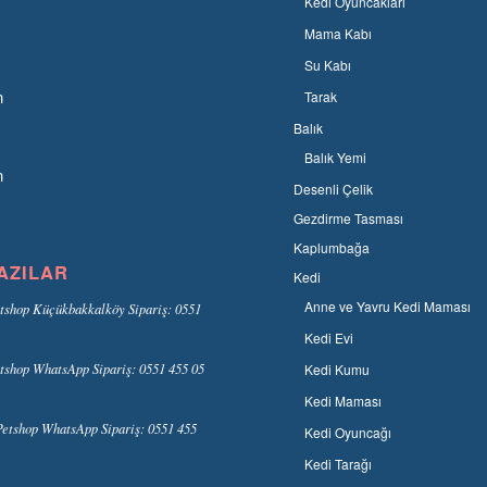
Kedi Oyuncakları
Mama Kabı
Su Kabı
n
Tarak
Balık
Balık Yemi
n
Desenli Çelik
Gezdirme Tasması
Kaplumbağa
AZILAR
Kedi
Anne ve Yavru Kedi Maması
tshop Küçükbakkalköy Sipariş: 0551
Kedi Evi
tshop WhatsApp Sipariş: 0551 455 05
Kedi Kumu
Kedi Maması
etshop WhatsApp Sipariş: 0551 455
Kedi Oyuncağı
Kedi Tarağı