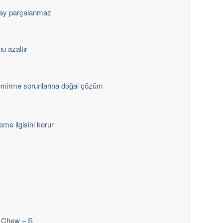
olay parçalanmaz
u azaltır
emirme sorunlarına doğal çözüm
eme ilgisini korur
 Chew – S