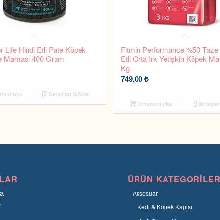
r Life Hindi Etli Pate Köpek
Fitmin Performance %50 Taze
e Maması 400 Gram
Etli Orta Irk Yetişkin Köpek M
Kg
749,00
₺
mını oku
Detayları Göster
Devamını oku
Detaylar
LAR
ÜRÜN KATEGORILER
fa
Aksesuar
r
Kedi & Köpek Kapısı