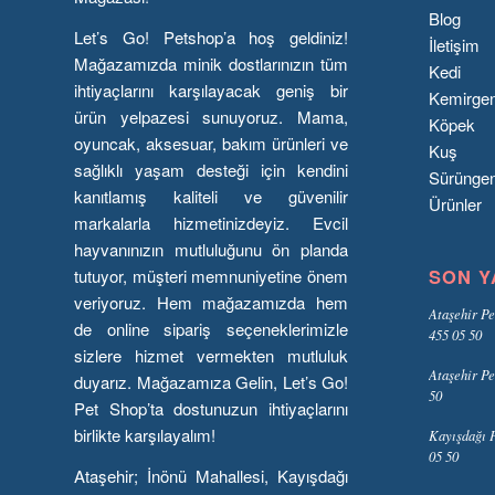
Blog
Let’s Go! Petshop’a hoş geldiniz!
İletişim
Mağazamızda minik dostlarınızın tüm
Kedi
ihtiyaçlarını karşılayacak geniş bir
Kemirge
ürün yelpazesi sunuyoruz. Mama,
Köpek
oyuncak, aksesuar, bakım ürünleri ve
Kuş
sağlıklı yaşam desteği için kendini
Sürünge
kanıtlamış kaliteli ve güvenilir
Ürünler
markalarla hizmetinizdeyiz. Evcil
hayvanınızın mutluluğunu ön planda
SON Y
tutuyor, müşteri memnuniyetine önem
veriyoruz. Hem mağazamızda hem
Ataşehir Pe
de online sipariş seçeneklerimizle
455 05 50
sizlere hizmet vermekten mutluluk
Ataşehir Pe
duyarız. Mağazamıza Gelin, Let’s Go!
50
Pet Shop’ta dostunuzun ihtiyaçlarını
birlikte karşılayalım!
Kayışdağı P
05 50
Ataşehir; İnönü Mahallesi, Kayışdağı