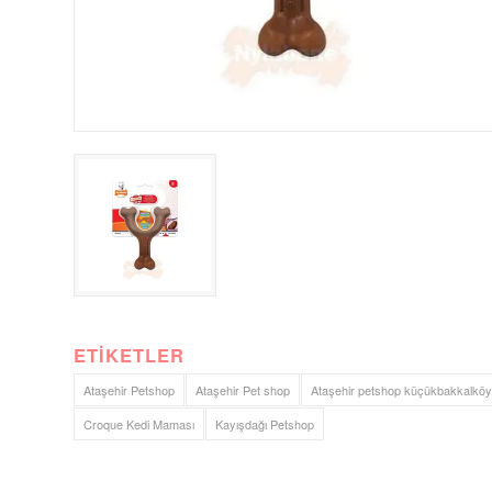
ETIKETLER
Ataşehir Petshop
Ataşehir Pet shop
Ataşehir petshop küçükbakkalköy
Croque Kedi Maması
Kayışdağı Petshop