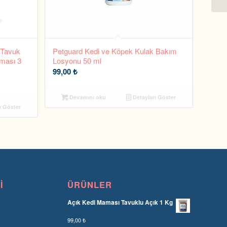
 Tavuk
Petguard Kedi ve Köpek Kulak Bakım
aması 3
Losyonu 50 ml
99,00
₺
Devamını oku
Detayları Göster
ı Göster
I
ÜRÜNLER
Açık Kedi Maması Tavuklu Açık 1 Kg
99,00
₺