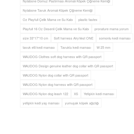
Nylabone Domuz Pastırması Aromalı Köpek Çiğneme Kemiği
Nylabone Tavuk Aromalı Köpek Çiğneme Kemiği
Oz Playfull Çelik Mama ve Su Kabı
plastic fastex
Playfull 16 Oz Desenli Çelik Mama ve Su Kabı
pronature mama yorum
size 33*17*10 cm
Soft harness AiryVest ONE
somonlu kedi maması
tavuk etli kedi maması
Tavuklu kedi maması
W 25 mm
WAUDOG Clothes soft dog harness with QR passport
WAUDOG Design genuine leather dog collar with QR passport
WAUDOG Nylon dog collar with QR passport
WAUDOG Nylon dog harness with QR passport
WAUDOG Nylon dog leash 122
XS
Yetişkin kedi maması
yetişkin kedi yaş maması
yumuşak köpek ağızlığı