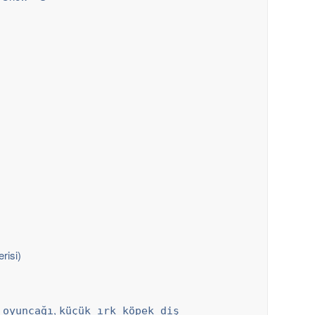
risi)
,
 oyuncağı
küçük ırk köpek diş