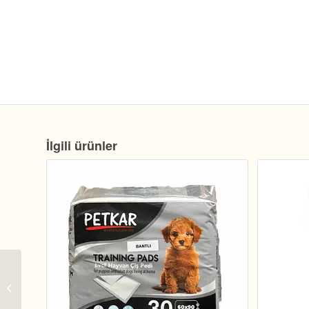
İlgili ürünler
Nylabone Tavuk
Aromalı Köpek Çiğneme
Çubuğu S