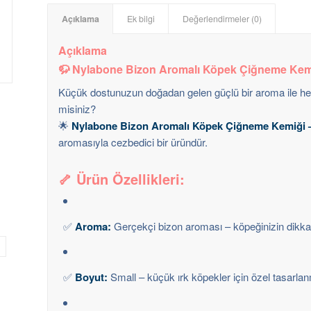
Açıklama
Ek bilgi
Değerlendirmeler (0)
Açıklama
🦬 Nylabone Bizon Aromalı Köpek Çiğneme Kemi
Küçük dostunuzun doğadan gelen güçlü bir aroma ile hem
misiniz?
🌟
Nylabone Bizon Aromalı Köpek Çiğneme Kemiği 
aromasıyla cezbedici bir üründür.
🦴 Ürün Özellikleri:
✅
Aroma:
Gerçekçi bizon aroması – köpeğinizin dikka
✅
Boyut:
Small – küçük ırk köpekler için özel tasarlan