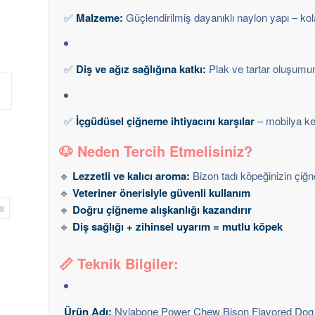
✅
Malzeme:
Güçlendirilmiş dayanıklı naylon yapı – k
✅
Diş ve ağız sağlığına katkı:
Plak ve tartar oluşumun
✅
İçgüdüsel çiğneme ihtiyacını karşılar
– mobilya k
🐶 Neden Tercih Etmelisiniz?
🔹
Lezzetli ve kalıcı aroma:
Bizon tadı köpeğinizin çiğn
🔹
Veteriner önerisiyle güvenli kullanım
🔹
Doğru çiğneme alışkanlığı kazandırır
i
🔹
Diş sağlığı + zihinsel uyarım = mutlu köpek
📏 Teknik Bilgiler:
Ürün Adı:
Nylabone Power Chew Bison Flavored Dog