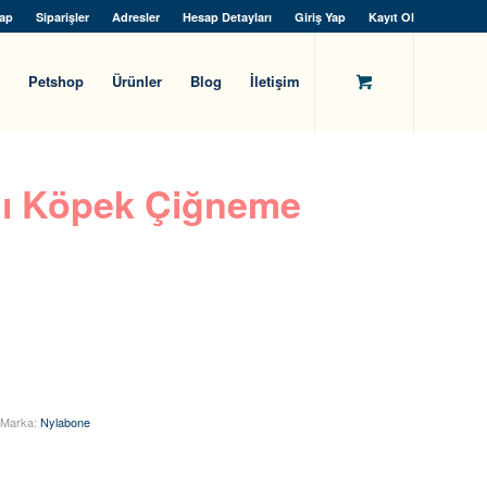
ap
Siparişler
Adresler
Hesap Detayları
Giriş Yap
Kayıt Ol
Petshop
Ürünler
Blog
İletişim
lı Köpek Çiğneme
Marka:
Nylabone