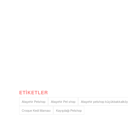
ETIKETLER
Ataşehir Petshop
Ataşehir Pet shop
Ataşehir petshop küçükbakkalköy
Croque Kedi Maması
Kayışdağı Petshop