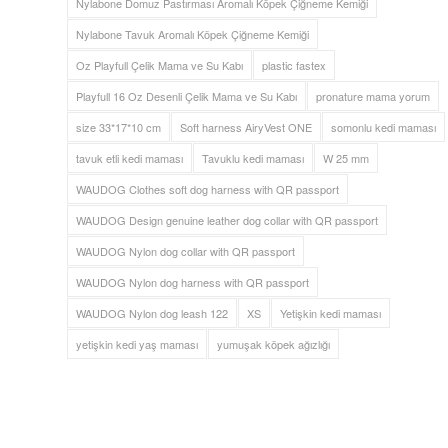
Nylabone Domuz Pastırması Aromalı Köpek Çiğneme Kemiği
Nylabone Tavuk Aromalı Köpek Çiğneme Kemiği
Oz Playfull Çelik Mama ve Su Kabı
plastic fastex
Playfull 16 Oz Desenli Çelik Mama ve Su Kabı
pronature mama yorum
size 33*17*10 cm
Soft harness AiryVest ONE
somonlu kedi maması
tavuk etli kedi maması
Tavuklu kedi maması
W 25 mm
WAUDOG Clothes soft dog harness with QR passport
WAUDOG Design genuine leather dog collar with QR passport
WAUDOG Nylon dog collar with QR passport
WAUDOG Nylon dog harness with QR passport
WAUDOG Nylon dog leash 122
XS
Yetişkin kedi maması
yetişkin kedi yaş maması
yumuşak köpek ağızlığı