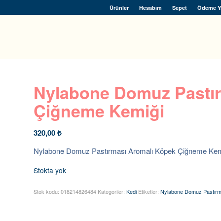
Ürünler
Hesabım
Sepet
Ödeme Y
Nylabone Domuz Pastır
Çiğneme Kemiği
320,00
₺
Nylabone Domuz Pastırması Aromalı Köpek Çiğneme Kem
Stokta yok
Stok kodu:
018214826484
Kategoriler:
Kedi
Etiketler:
Nylabone Domuz Pastırm