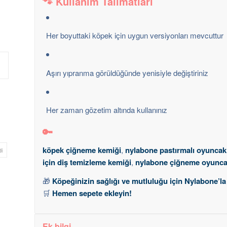
🐾 Kullanım Talimatları
Her boyuttaki köpek için uygun versiyonları mevcuttur
Aşırı yıpranma görüldüğünde yenisiyle değiştiriniz
Her zaman gözetim altında kullanınız
🔑
köpek çiğneme kemiği
,
nylabone pastırmalı oyuncak
i
için diş temizleme kemiği
,
nylabone çiğneme oyunca
🎁
Köpeğinizin sağlığı ve mutluluğu için Nylabone’l
🛒
Hemen sepete ekleyin!
Ek bilgi