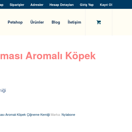
ap
Siparişler
Adresler
Hesap Detayları
Giriş Yap
Kayıt Ol
Petshop
Ürünler
Blog
İletişim
ması Aromalı Köpek
iği
ası Aromalı Köpek Çiğneme Kemiği
Marka:
Nylabone