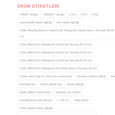
ÜRÜN ETIKETLERI
"NASA" design
"NASA21" design
3 Cm
5 Cm
5 Kg
ayarlanabilir köpek ağızlığı
bez köpek ağızlığı
Collar Waudog Batman Desenli QR Pasaportlu Köpek Boyun Tasması 38-49
Cm
Collar WAUDOG Waterproof Gezdirme Tasması W 15 mm
Collar WAUDOG Waterproof Gezdirme Tasması W 20 mm
Collar WAUDOG Waterproof Gezdirme Tasması W 25 mm
Collar WAUDOG Waterproof QR Kodlu Boyun Tasması 25 mm
Family waist bag for feed and accessories
havlama önleyici ağızlık
Ked
Kedi Maması
köpek ağızlık bez
Köpek ağızlığı
köpek eğitim malzemeleri
köpekler için maske
kısırlaştırılmış kedi maması
L 122 cm
metal fastex
nefes alabilir köpek ağızlığı