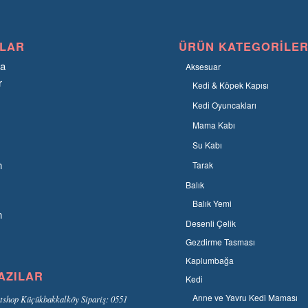
LAR
ÜRÜN KATEGORILER
fa
Aksesuar
r
Kedi & Köpek Kapısı
Kedi Oyuncakları
Mama Kabı
Su Kabı
n
Tarak
Balık
Balık Yemi
n
Desenli Çelik
Gezdirme Tasması
Kaplumbağa
AZILAR
Kedi
Anne ve Yavru Kedi Maması
tshop Küçükbakkalköy Sipariş: 0551