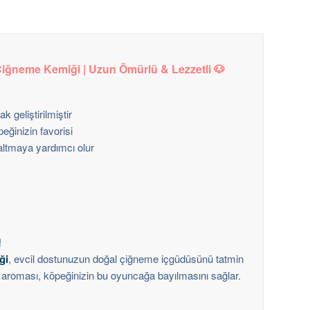
iğneme Kemiği | Uzun Ömürlü & Lezzetli 🐶
k geliştirilmiştir
eğinizin favorisi
altmaya yardımcı olur
!
ği
, evcil dostunuzun doğal çiğneme içgüdüsünü tatmin
a aroması, köpeğinizin bu oyuncağa bayılmasını sağlar.