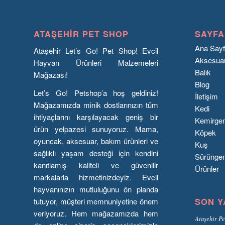
ATAŞEHIR PET SHOP
SAYFA
Ana Say
Ataşehir Let’s Go! Pet Shop! Evcil
Aksesua
Hayvan Ürünleri Malzemeleri
Balık
Mağazası!
Blog
Let’s Go! Petshop’a hoş geldiniz!
İletişim
Mağazamızda minik dostlarınızın tüm
Kedi
ihtiyaçlarını karşılayacak geniş bir
Kemirge
ürün yelpazesi sunuyoruz. Mama,
Köpek
oyuncak, aksesuar, bakım ürünleri ve
Kuş
sağlıklı yaşam desteği için kendini
Sürünge
kanıtlamış kaliteli ve güvenilir
Ürünler
markalarla hizmetinizdeyiz. Evcil
hayvanınızın mutluluğunu ön planda
SON Y
tutuyor, müşteri memnuniyetine önem
veriyoruz. Hem mağazamızda hem
Ataşehir Pe