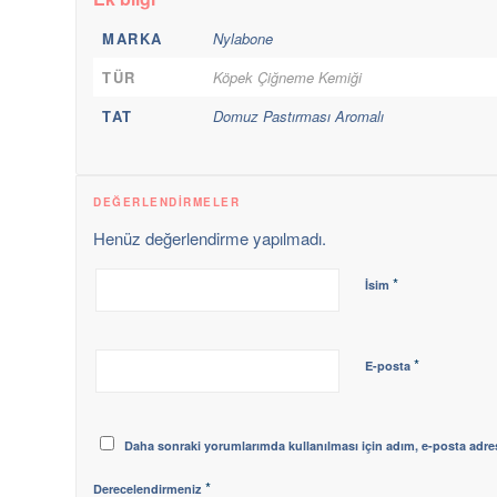
MARKA
Nylabone
TÜR
Köpek Çiğneme Kemiği
TAT
Domuz Pastırması Aromalı
DEĞERLENDIRMELER
Henüz değerlendirme yapılmadı.
*
İsim
*
E-posta
Daha sonraki yorumlarımda kullanılması için adım, e-posta adres
*
Derecelendirmeniz