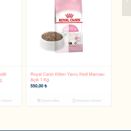
dili
Royal Canin Kitten Yavru Kedi Maması
g
Açık 1 Kg
550,00
₺
ı Göster
Sepete Ekle
Detayları Göster