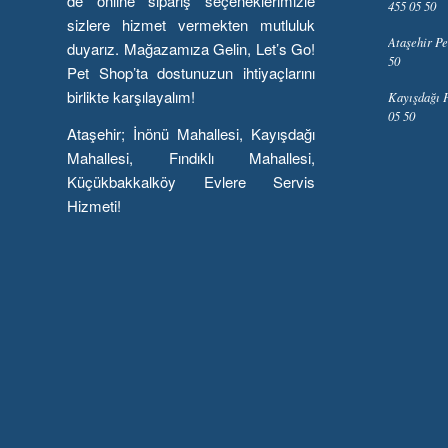
de online sipariş seçeneklerimizle
455 05 50
sizlere hizmet vermekten mutluluk
Ataşehir Pe
duyarız. Mağazamıza Gelin, Let’s Go!
50
Pet Shop’ta dostunuzun ihtiyaçlarını
birlikte karşılayalım!
Kayışdağı P
05 50
Ataşehir; İnönü Mahallesi, Kayışdağı
Mahallesi, Fındıklı Mahallesi,
Küçükbakkalköy Evlere Servis
Hizmeti!