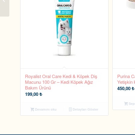
Txtred Beef Jerky
Royalist Oral Care Kedi & Köpek Diş
Purina C
Macunu 100 Gr – Kedi Köpek Ağız
Yetişkin
Bakım Ürünü
450,00
₺
199,00
₺
Sepe
Devamını oku
Detayları Göster