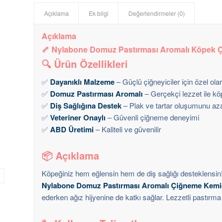
Açıklama
Ek bilgi
Değerlendirmeler (0)
Açıklama
🦴 Nylabone Domuz Pastırması Aromalı Köpek Ç
🔍 Ürün Özellikleri
✅
Dayanıklı Malzeme
– Güçlü çiğneyiciler için özel olara
✅
Domuz Pastırması Aromalı
– Gerçekçi lezzet ile köp
✅
Diş Sağlığına Destek
– Plak ve tartar oluşumunu az
✅
Veteriner Onaylı
– Güvenli çiğneme deneyimi
✅
ABD Üretimi
– Kaliteli ve güvenilir
📦 Açıklama
Köpeğiniz hem eğlensin hem de diş sağlığı desteklensin
Nylabone Domuz Pastırması Aromalı Çiğneme Kemi
ederken ağız hijyenine de katkı sağlar. Lezzetli pastırm