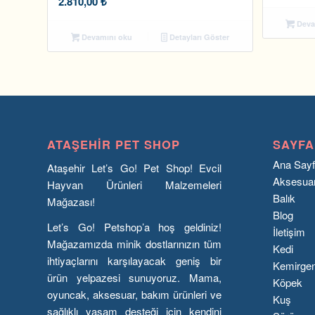
2.810,00
₺
Deva
Devamını oku
Detayları Göster
ATAŞEHIR PET SHOP
SAYFA
Ana Say
Ataşehir Let’s Go! Pet Shop! Evcil
Aksesua
Hayvan Ürünleri Malzemeleri
Balık
Mağazası!
Blog
Let’s Go! Petshop’a hoş geldiniz!
İletişim
Mağazamızda minik dostlarınızın tüm
Kedi
ihtiyaçlarını karşılayacak geniş bir
Kemirge
ürün yelpazesi sunuyoruz. Mama,
Köpek
oyuncak, aksesuar, bakım ürünleri ve
Kuş
sağlıklı yaşam desteği için kendini