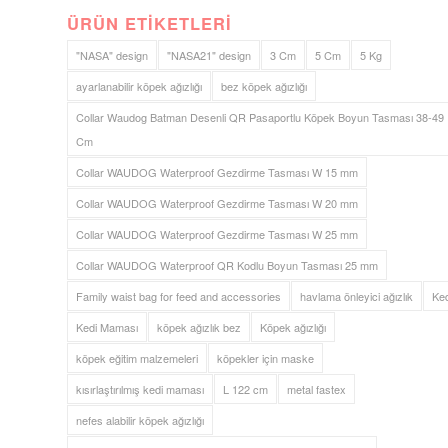
ÜRÜN ETIKETLERI
"NASA" design
"NASA21" design
3 Cm
5 Cm
5 Kg
ayarlanabilir köpek ağızlığı
bez köpek ağızlığı
Collar Waudog Batman Desenli QR Pasaportlu Köpek Boyun Tasması 38-49
Cm
Collar WAUDOG Waterproof Gezdirme Tasması W 15 mm
Collar WAUDOG Waterproof Gezdirme Tasması W 20 mm
Collar WAUDOG Waterproof Gezdirme Tasması W 25 mm
Collar WAUDOG Waterproof QR Kodlu Boyun Tasması 25 mm
Family waist bag for feed and accessories
havlama önleyici ağızlık
Ked
Kedi Maması
köpek ağızlık bez
Köpek ağızlığı
köpek eğitim malzemeleri
köpekler için maske
kısırlaştırılmış kedi maması
L 122 cm
metal fastex
nefes alabilir köpek ağızlığı