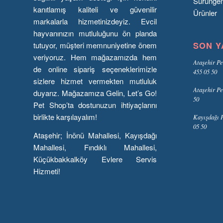
Sürünge
kanıtlamış kaliteli ve güvenilir
Ürünler
markalarla hizmetinizdeyiz. Evcil
hayvanınızın mutluluğunu ön planda
SON Y
tutuyor, müşteri memnuniyetine önem
veriyoruz. Hem mağazamızda hem
Ataşehir Pe
de online sipariş seçeneklerimizle
455 05 50
sizlere hizmet vermekten mutluluk
Ataşehir Pe
duyarız. Mağazamıza Gelin, Let’s Go!
50
Pet Shop’ta dostunuzun ihtiyaçlarını
birlikte karşılayalım!
Kayışdağı P
05 50
Ataşehir; İnönü Mahallesi, Kayışdağı
Mahallesi, Fındıklı Mahallesi,
Küçükbakkalköy Evlere Servis
Hizmeti!