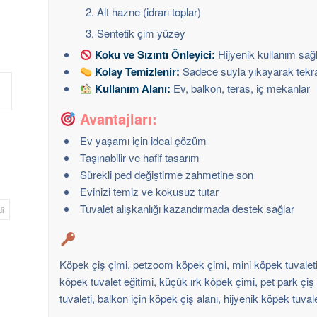
Alt hazne (idrarı toplar)
Sentetik çim yüzey
Koku ve Sızıntı Önleyici:
Hijyenik kullanım sağ
Kolay Temizlenir:
Sadece suyla yıkayarak tekrar
Kullanım Alanı:
Ev, balkon, teras, iç mekanlar
Avantajları:
Ev yaşamı için ideal çözüm
Taşınabilir ve hafif tasarım
Sürekli ped değiştirme zahmetine son
Evinizi temiz ve kokusuz tutar
Tuvalet alışkanlığı kazandırmada destek sağlar
i
Köpek çiş çimi, petzoom köpek çimi, mini köpek tuvaleti, 
köpek tuvalet eğitimi, küçük ırk köpek çimi, pet park çiş ç
tuvaleti, balkon için köpek çiş alanı, hijyenik köpek tuval