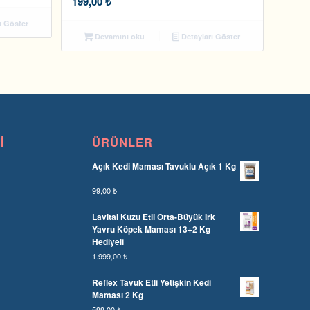
199,00
₺
ı Göster
Devamını oku
Detayları Göster
I
ÜRÜNLER
Açık Kedi Maması Tavuklu Açık 1 Kg
99,00
₺
Lavital Kuzu Etli Orta-Büyük Irk
Yavru Köpek Maması 13+2 Kg
Hediyeli
1.999,00
₺
Reflex Tavuk Etli Yetişkin Kedi
Maması 2 Kg
599,00
₺