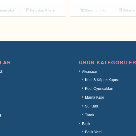
mını oku
Detayları Göster
Devamını oku
Detaylar
LAR
ÜRÜN KATEGORILER
fa
Aksesuar
r
Kedi & Köpek Kapısı
Kedi Oyuncakları
Mama Kabı
Su Kabı
n
Tarak
Balık
Balık Yemi