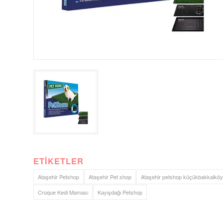
ETIKETLER
Ataşehir Petshop
Ataşehir Pet shop
Ataşehir petshop küçükbakkalköy
Croque Kedi Maması
Kayışdağı Petshop