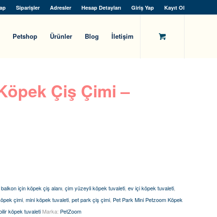
ap
Siparişler
Adresler
Hesap Detayları
Giriş Yap
Kayıt Ol
Petshop
Ürünler
Blog
İletişim
Köpek Çiş Çimi –
:
balkon için köpek çiş alanı
,
çim yüzeyli köpek tuvaleti
,
ev içi köpek tuvaleti
,
köpek çimi
,
mini köpek tuvaleti
,
pet park çiş çimi
,
Pet Park Mini Petzoom Köpek
bilir köpek tuvaleti
Marka:
PetZoom