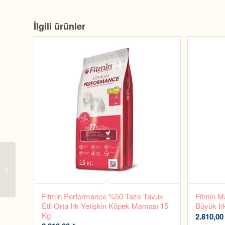
İlgili ürünler
Reflex Care Köpek
Alıştırma Çiş Pedi
60×90 cm 30’lu
Fitmin Performance %50 Taze Tavuk
Fitmin M
Etli Orta Irk Yetişkin Köpek Maması 15
Büyük Ir
Kg
2.810,0