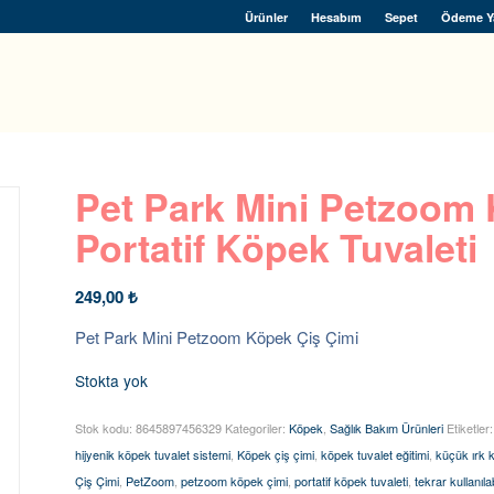
Ürünler
Hesabım
Sepet
Ödeme Y
Pet Park Mini Petzoom 
Portatif Köpek Tuvaleti
249,00
₺
Pet Park Mini Petzoom Köpek Çiş Çimi
Stokta yok
Stok kodu:
8645897456329
Kategoriler:
Köpek
,
Sağlık Bakım Ürünleri
Etiketler
hijyenik köpek tuvalet sistemi
,
Köpek çiş çimi
,
köpek tuvalet eğitimi
,
küçük ırk 
Çiş Çimi
,
PetZoom
,
petzoom köpek çimi
,
portatif köpek tuvaleti
,
tekrar kullanıla