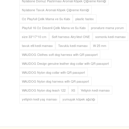
Nylabone Domuz Pastırması Aromalı Köpek Çiğneme Kemiği
Nylabone Tavuk Aromalı Köpek Çiğneme Kemiği
Oz Playfull Çelik Mama ve Su Kabı
plastic fastex
Playfull 16 Oz Desenli Çelik Mama ve Su Kabı
pronature mama yorum
size 33*17*10 cm
Soft harness AiryVest ONE
somonlu kedi maması
tavuk etli kedi maması
Tavuklu kedi maması
W 25 mm
WAUDOG Clothes soft dog harness with QR passport
WAUDOG Design genuine leather dog collar with QR passport
WAUDOG Nylon dog collar with QR passport
WAUDOG Nylon dog harness with QR passport
WAUDOG Nylon dog leash 122
XS
Yetişkin kedi maması
yetişkin kedi yaş maması
yumuşak köpek ağızlığı