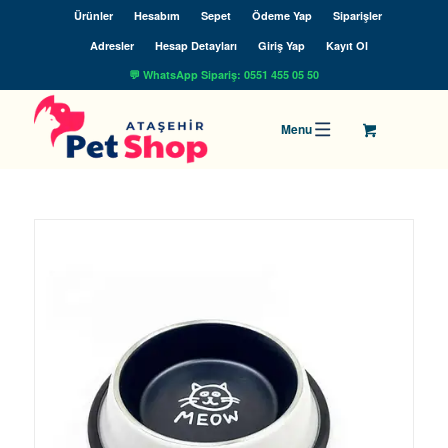
Ürünler
Hesabım
Sepet
Ödeme Yap
Siparişler
Adresler
Hesap Detayları
Giriş Yap
Kayıt Ol
💬 WhatsApp Sipariş: 0551 455 05 50