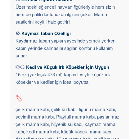
Üzerindeki eğlenceli hayvan figürleriyle hem sizin
hem de patili dostunuzun ilgisini çeker. Mama
saatlerini keyifli hale getirir!
🚫
Kaymaz Taban Özelliği
Kaydırmaz taban yapısı sayesinde yemek yerken
kabın yerinde kalmasını sağlar, konforlu kullanım
sunar.
🐶🐱
Kedi ve Küçük Irk Köpekler İçin Uygun
16 oz (yaklaşık 473 ml) kapasitesiyle küçük ırk
köpekler ve kediler için ideal boyutta.
🏷️
çelik mama kabı, çelik su kabı, figürlü mama kabı,
sevimli mama kabı, Playfull mama kabı, paslanmaz
çelik mama kabı, hijyenik su kabı, kaymaz mama
kabı, kedi mama kabı, küçük köpek mama kabı,
desenli mama kabı, 16 oz mama kabı, evcil hayvan