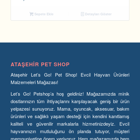
Sepete Ekle
Detayları Göster
ATAŞEHIR PET SHOP
Ataşehir Let’s Go! Pet Shop! Evcil Hayvan Ürünleri
Malzemeleri Mağazası!
Let’s Go! Petshop’a hoş geldiniz! Mağazamızda minik
dostlarınızın tüm ihtiyaçlarını karşılayacak geniş bir ürün
yelpazesi sunuyoruz. Mama, oyuncak, aksesuar, bakım
ürünleri ve sağlıklı yaşam desteği için kendini kanıtlamış
kaliteli ve güvenilir markalarla hizmetinizdeyiz. Evcil
hayvanınızın mutluluğunu ön planda tutuyor, müşteri
memnuniyetine önem veriyoruz. Hem mağazamızda hem