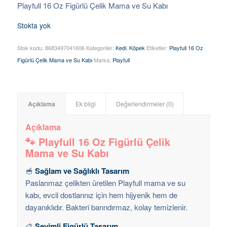
Playfull 16 Oz Figürlü Çelik Mama ve Su Kabı
Stokta yok
Stok kodu:
8683497041606
Kategoriler:
Kedi
,
Köpek
Etiketler:
Playfull 16 Oz
Figürlü Çelik Mama ve Su Kabı
Marka:
Playfull
Açıklama
Ek bilgi
Değerlendirmeler (0)
Açıklama
🐾 Playfull 16 Oz Figürlü Çelik
Mama ve Su Kabı
🥣
Sağlam ve Sağlıklı Tasarım
Paslanmaz çelikten üretilen Playfull mama ve su
kabı, evcil dostlarınız için hem hijyenik hem de
dayanıklıdır. Bakteri barındırmaz, kolay temizlenir.
🎨
Sevimli Figürlü Tasarım