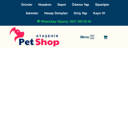
Ürünler
Hesabım
Sepet
Ödeme Yap
Siparişler
Adresler
Hesap Detayları
Giriş Yap
Kayıt Ol
💬 WhatsApp Sipariş: 0551 455 05 50