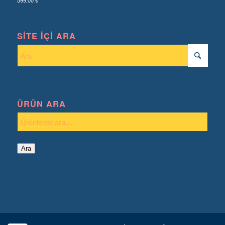
599,00
₺
SITE İÇI ARA
ÜRÜN ARA
Ara