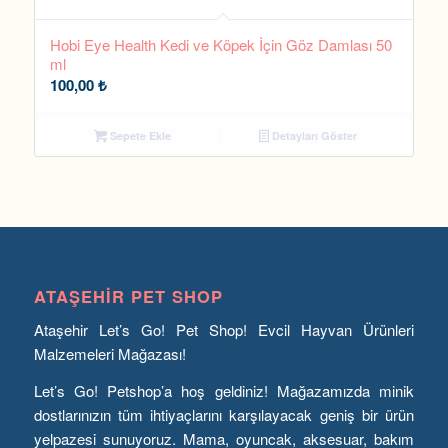
Hobi Eye Health Kedi ve Köpek İçin Göz Damlası 50
ml
100,00
₺
Sepete Ekle
Detayları Göster
ATAŞEHIR PET SHOP
Ataşehir Let’s Go! Pet Shop! Evcil Hayvan Ürünleri
Malzemeleri Mağazası!
Let’s Go! Petshop’a hoş geldiniz! Mağazamızda minik
dostlarınızın tüm ihtiyaçlarını karşılayacak geniş bir ürün
yelpazesi sunuyoruz. Mama, oyuncak, aksesuar, bakım