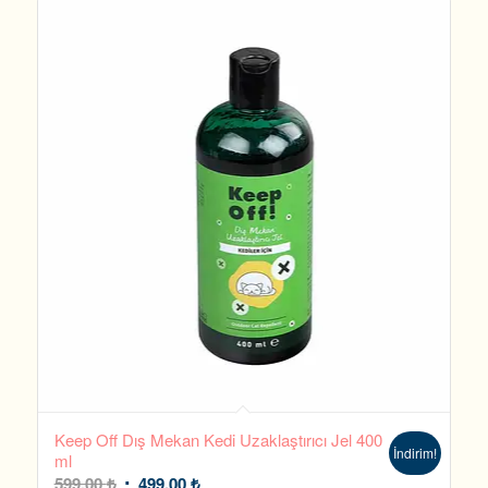
Keep Off Dış Mekan Kedi Uzaklaştırıcı Jel 400
İndirim!
ml
Orijinal
Şu
599,00
₺
499,00
₺