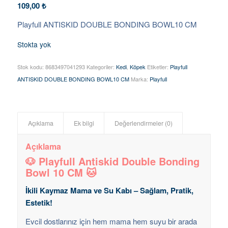
109,00
₺
Playfull ANTISKID DOUBLE BONDING BOWL10 CM
Stokta yok
Stok kodu:
8683497041293
Kategoriler:
Kedi
,
Köpek
Etiketler:
Playfull
ANTISKID DOUBLE BONDING BOWL10 CM
Marka:
Playfull
Açıklama
Ek bilgi
Değerlendirmeler (0)
Açıklama
🐶 Playfull Antiskid Double Bonding
Bowl 10 CM 🐱
İkili Kaymaz Mama ve Su Kabı – Sağlam, Pratik,
Estetik!
Evcil dostlarınız için hem mama hem suyu bir arada