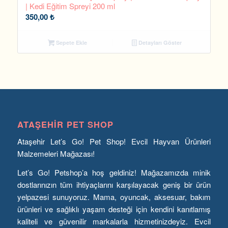
| Kedi Eğitim Spreyi 200 ml
350,00
₺
Sepete Ekle
Detayları Göster
ATAŞEHIR PET SHOP
Ataşehir Let’s Go! Pet Shop! Evcil Hayvan Ürünleri
Malzemeleri Mağazası!
Let’s Go! Petshop’a hoş geldiniz! Mağazamızda minik
dostlarınızın tüm ihtiyaçlarını karşılayacak geniş bir ürün
yelpazesi sunuyoruz. Mama, oyuncak, aksesuar, bakım
ürünleri ve sağlıklı yaşam desteği için kendini kanıtlamış
kaliteli ve güvenilir markalarla hizmetinizdeyiz. Evcil