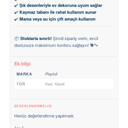
✔️
Şık desenleriyle ev dekoruna uyum sağlar
✔️
Kaymaz tabanı ile rahat kullanım sunar
✔️
Mama veya su için çift amaçlı kullanım
📦
Stoklarla sınırlı!
Şimdi sipariş verin, evcil
dostunuza maksimum konforu sağlayın! 🐕🐾
Ek bilgi
MARKA
Playfull
TÜR
Kedi, Köpek
DEĞERLENDIRMELER
Henüz değerlendirme yapılmadı.
*