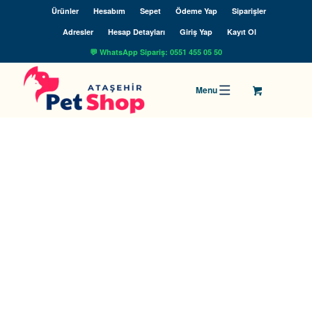
Ürünler
Hesabım
Sepet
Ödeme Yap
Siparişler
Adresler
Hesap Detayları
Giriş Yap
Kayıt Ol
💬 WhatsApp Sipariş: 0551 455 05 50