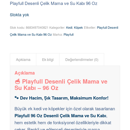
Playfull Desenli Çelik Mama ve Su Kabı 96 Oz
Stokta yok
Stok kodu:
8683497040821
Kategoriler:
Kedi
,
Köpek
Etiketler:
Playfull Desenli
Çelik Mama ve Su Kabı 96 Oz
Marka:
Playfull
Açıklama
Ek bilgi
Değerlendirmeler (0)
Açıklama
🥣 Playfull Desenli Çelik Mama ve
Su Kabı – 96 Oz
🐾 Dev Hacim, Şık Tasarım, Maksimum Konfor!
Büyük ırk kedi ve köpekler için özel olarak tasarlanan
Playfull 96 Oz Desenli Çelik Mama ve Su Kabı
,
hem estetik hem de fonksiyonel özellikleriyle dikkat
çeker. Renkli ve eğlenceli desenleriyle mama