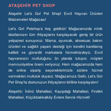
ATAŞEHIR PET SHOP
Ataşehir Let’s Go! Pet Shop! Evcil Hayvan Ürünleri
Malzemeleri Mağazası!
Let’s Go! Petshop’a hoş geldiniz! Mağazamızda minik
dostlarınızın tüm ihtiyaçlarını karşılayacak geniş bir ürün
yelpazesi sunuyoruz. Mama, oyuncak, aksesuar, bakım
ürünleri ve sağlıklı yaşam desteği için kendini kanıtlamış
kaliteli ve güvenilir markalarla hizmetinizdeyiz. Evcil
hayvanınızın mutluluğunu ön planda tutuyor, müşteri
memnuniyetine önem veriyoruz. Hem mağazamızda hem
de online sipariş seçeneklerimizle sizlere hizmet
vermekten mutluluk duyarız. Mağazamıza Gelin, Let’s Go!
Pet Shop’ta dostunuzun ihtiyaçlarını birlikte karşılayalım!
Ataşehir; İnönü Mahallesi, Kayışdağı Mahallesi, Fındıklı
Mahallesi, Küçükbakkalköy Evlere Servis Hizmeti!