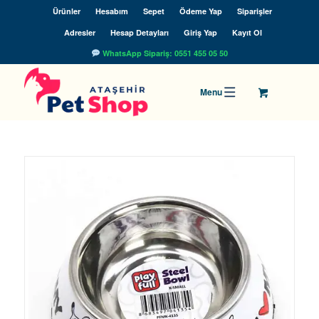
Ürünler
Hesabım
Sepet
Ödeme Yap
Siparişler
Adresler
Hesap Detayları
Giriş Yap
Kayıt Ol
WhatsApp Sipariş: 0551 455 05 50