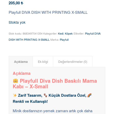
205,00
₺
Playfull DIVA DISH WITH PRINTING X-SMALL
Stokta yok
Stok kodu:
8683497041354
Kategoriler:
Kedi
,
Köpek
Etiketler:
Playfull DIVA
DISH WITH PRINTING X-SMALL
Marka:
Playfull
Açıklama
Ek bilgi
Değerlendirmeler (0)
Açıklama
Playfull Diva Dish Baskılı Mama
Kabı – X-Small
Zarif Tasarım,
Küçük Dostlara Özel,
Renkli ve Kullanışlı!
Minik dostlarınızın yemek zamanı artık çok daha