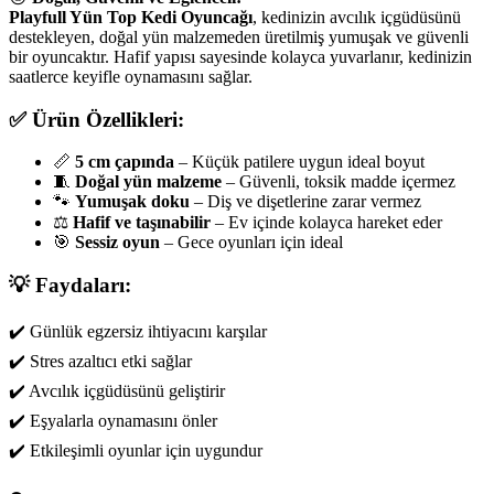
Playfull Yün Top Kedi Oyuncağı
, kedinizin avcılık içgüdüsünü
destekleyen, doğal yün malzemeden üretilmiş yumuşak ve güvenli
bir oyuncaktır. Hafif yapısı sayesinde kolayca yuvarlanır, kedinizin
saatlerce keyifle oynamasını sağlar.
✅
Ürün Özellikleri:
📏
5 cm çapında
– Küçük patilere uygun ideal boyut
🧵
Doğal yün malzeme
– Güvenli, toksik madde içermez
🐾
Yumuşak doku
– Diş ve dişetlerine zarar vermez
⚖️
Hafif ve taşınabilir
– Ev içinde kolayca hareket eder
🎯
Sessiz oyun
– Gece oyunları için ideal
💡
Faydaları:
✔️ Günlük egzersiz ihtiyacını karşılar
✔️ Stres azaltıcı etki sağlar
✔️ Avcılık içgüdüsünü geliştirir
✔️ Eşyalarla oynamasını önler
✔️ Etkileşimli oyunlar için uygundur