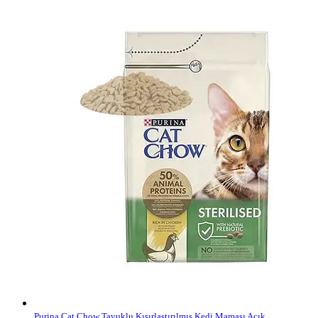
Purina Cat Chow Tavuklu Kısırlaştırılmış Kedi Maması Açık