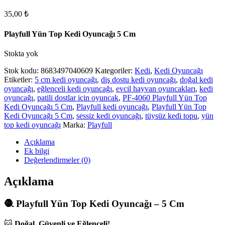
35,00
₺
Playfull Yün Top Kedi Oyuncağı 5 Cm
Stokta yok
Stok kodu:
8683497040609
Kategoriler:
Kedi
,
Kedi Oyuncağı
Etiketler:
5 cm kedi oyuncağı
,
diş dostu kedi oyuncağı
,
doğal kedi
oyuncağı
,
eğlenceli kedi oyuncağı
,
evcil hayvan oyuncakları
,
kedi
oyuncağı
,
patili dostlar için oyuncak
,
PF-4060 Playfull Yün Top
Kedi Oyuncağı 5 Cm
,
Playfull kedi oyuncağı
,
Playfull Yün Top
Kedi Oyuncağı 5 Cm
,
sessiz kedi oyuncağı
,
tüysüz kedi topu
,
yün
top kedi oyuncağı
Marka:
Playfull
Açıklama
Ek bilgi
Değerlendirmeler (0)
Açıklama
🧶 Playfull Yün Top Kedi Oyuncağı – 5 Cm
🐱
Doğal, Güvenli ve Eğlenceli!