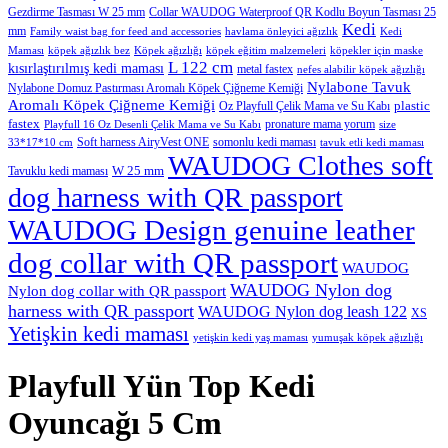
Gezdirme Tasması W 25 mm
Collar WAUDOG Waterproof QR Kodlu Boyun Tasması 25
Kedi
mm
Family waist bag for feed and accessories
havlama önleyici ağızlık
Kedi
Maması
köpek ağızlık bez
Köpek ağızlığı
köpek eğitim malzemeleri
köpekler için maske
L 122 cm
kısırlaştırılmış kedi maması
metal fastex
nefes alabilir köpek ağızlığı
Nylabone Tavuk
Nylabone Domuz Pastırması Aromalı Köpek Çiğneme Kemiği
Aromalı Köpek Çiğneme Kemiği
plastic
Oz Playfull Çelik Mama ve Su Kabı
fastex
pronature mama yorum
Playfull 16 Oz Desenli Çelik Mama ve Su Kabı
size
Soft harness AiryVest ONE
somonlu kedi maması
33*17*10 cm
tavuk etli kedi maması
WAUDOG Clothes soft
W 25 mm
Tavuklu kedi maması
dog harness with QR passport
WAUDOG Design genuine leather
dog collar with QR passport
WAUDOG
WAUDOG Nylon dog
Nylon dog collar with QR passport
harness with QR passport
WAUDOG Nylon dog leash 122
XS
Yetişkin kedi maması
yetişkin kedi yaş maması
yumuşak köpek ağızlığı
Playfull Yün Top Kedi
Oyuncağı 5 Cm