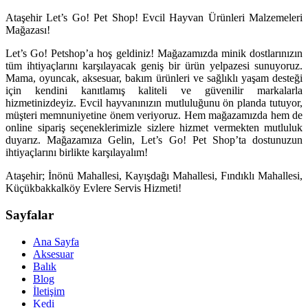
Ataşehir Let’s Go! Pet Shop! Evcil Hayvan Ürünleri Malzemeleri
Mağazası!
Let’s Go! Petshop’a hoş geldiniz! Mağazamızda minik dostlarınızın
tüm ihtiyaçlarını karşılayacak geniş bir ürün yelpazesi sunuyoruz.
Mama, oyuncak, aksesuar, bakım ürünleri ve sağlıklı yaşam desteği
için kendini kanıtlamış kaliteli ve güvenilir markalarla
hizmetinizdeyiz. Evcil hayvanınızın mutluluğunu ön planda tutuyor,
müşteri memnuniyetine önem veriyoruz. Hem mağazamızda hem de
online sipariş seçeneklerimizle sizlere hizmet vermekten mutluluk
duyarız. Mağazamıza Gelin, Let’s Go! Pet Shop’ta dostunuzun
ihtiyaçlarını birlikte karşılayalım!
Ataşehir; İnönü Mahallesi, Kayışdağı Mahallesi, Fındıklı Mahallesi,
Küçükbakkalköy Evlere Servis Hizmeti!
Sayfalar
Ana Sayfa
Aksesuar
Balık
Blog
İletişim
Kedi