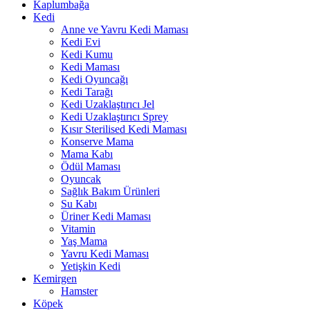
Kaplumbağa
Kedi
Anne ve Yavru Kedi Maması
Kedi Evi
Kedi Kumu
Kedi Maması
Kedi Oyuncağı
Kedi Tarağı
Kedi Uzaklaştırıcı Jel
Kedi Uzaklaştırıcı Sprey
Kısır Sterilised Kedi Maması
Konserve Mama
Mama Kabı
Ödül Maması
Oyuncak
Sağlık Bakım Ürünleri
Su Kabı
Üriner Kedi Maması
Vitamin
Yaş Mama
Yavru Kedi Maması
Yetişkin Kedi
Kemirgen
Hamster
Köpek