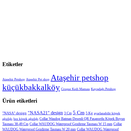
Etiketler
Ataşehir petshop
Ataşehir Petshop
Ataşehir Pet shop
küçükbakkalköy
Croque Kedi Maması
Kayışdağı Petshop
Ürün etiketleri
5 Cm
"NASA21" design
"NASA" design
3 Cm
5 Kg
ayarlanabilir köpek
Collar Waudog Batman Desenli QR Pasaportlu Köpek Boyun
ağızlığı
bez köpek ağızlığı
Tasması 38-49 Cm
Collar WAUDOG Waterproof Gezdirme Tasması W 15 mm
Collar
WAUDOG Waterproof Gezdirme Tasması W 20 mm
Collar WAUDOG Waterproof