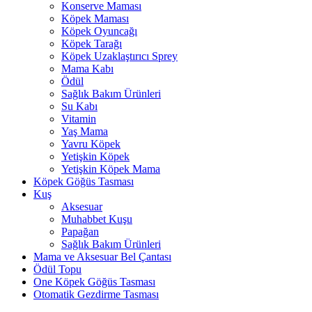
Konserve Maması
Köpek Maması
Köpek Oyuncağı
Köpek Tarağı
Köpek Uzaklaştırıcı Sprey
Mama Kabı
Ödül
Sağlık Bakım Ürünleri
Su Kabı
Vitamin
Yaş Mama
Yavru Köpek
Yetişkin Köpek
Yetişkin Köpek Mama
Köpek Göğüs Tasması
Kuş
Aksesuar
Muhabbet Kuşu
Papağan
Sağlık Bakım Ürünleri
Mama ve Aksesuar Bel Çantası
Ödül Topu
One Köpek Göğüs Tasması
Otomatik Gezdirme Tasması