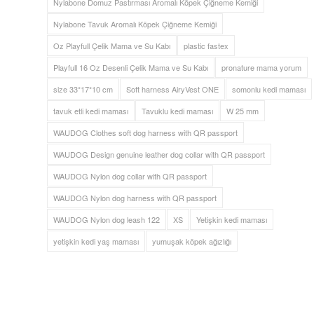
Nylabone Domuz Pastırması Aromalı Köpek Çiğneme Kemiği
Nylabone Tavuk Aromalı Köpek Çiğneme Kemiği
Oz Playfull Çelik Mama ve Su Kabı
plastic fastex
Playfull 16 Oz Desenli Çelik Mama ve Su Kabı
pronature mama yorum
size 33*17*10 cm
Soft harness AiryVest ONE
somonlu kedi maması
tavuk etli kedi maması
Tavuklu kedi maması
W 25 mm
WAUDOG Clothes soft dog harness with QR passport
WAUDOG Design genuine leather dog collar with QR passport
WAUDOG Nylon dog collar with QR passport
WAUDOG Nylon dog harness with QR passport
WAUDOG Nylon dog leash 122
XS
Yetişkin kedi maması
yetişkin kedi yaş maması
yumuşak köpek ağızlığı