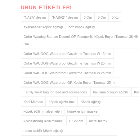
ÜRÜN ETIKETLERI
"NASA" design
"NASA21" design
3 Cm
5 Cm
5 Kg
ayarlanabilir köpek ağızlığı
bez köpek ağızlığı
Collar Waudog Batman Desenli QR Pasaportlu Köpek Boyun Tasması 38-49
Cm
Collar WAUDOG Waterproof Gezdirme Tasması W 15 mm
Collar WAUDOG Waterproof Gezdirme Tasması W 20 mm
Collar WAUDOG Waterproof Gezdirme Tasması W 25 mm
Collar WAUDOG Waterproof QR Kodlu Boyun Tasması 25 mm
Family waist bag for feed and accessories
havlama önleyici ağızlık
Ked
Kedi Maması
köpek ağızlık bez
Köpek ağızlığı
köpek eğitim malzemeleri
köpekler için maske
kısırlaştırılmış kedi maması
L 122 cm
metal fastex
nefes alabilir köpek ağızlığı