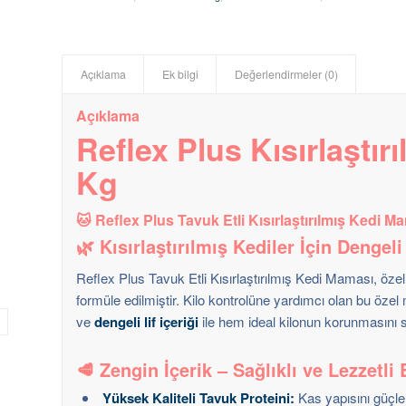
Açıklama
Ek bilgi
Değerlendirmeler (0)
Açıklama
Reflex Plus Kısırlaştır
Kg
🐱
Reflex Plus Tavuk Etli Kısırlaştırılmış Kedi M
🌿
Kısırlaştırılmış Kediler İçin Denge
Reflex Plus Tavuk Etli Kısırlaştırılmış Kedi Maması, özel o
formüle edilmiştir. Kilo kontrolüne yardımcı olan bu öz
ve
dengeli lif içeriği
ile hem ideal kilonun korunmasını s
🥩
Zengin İçerik – Sağlıklı ve Lezzetl
Yüksek Kaliteli Tavuk Proteini:
Kas yapısını güçlen