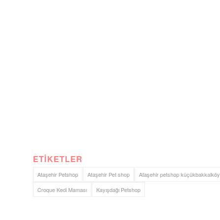
ETIKETLER
Ataşehir Petshop
Ataşehir Pet shop
Ataşehir petshop küçükbakkalköy
Croque Kedi Maması
Kayışdağı Petshop