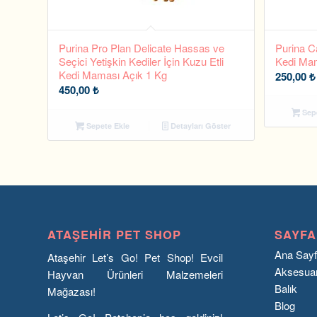
Purina Pro Plan Delicate Hassas ve
Purina C
Seçici Yetişkin Kediler İçin Kuzu Etli
Kedi Mam
Kedi Maması Açık 1 Kg
250,00
₺
450,00
₺
Sepe
Sepete Ekle
Detayları Göster
ATAŞEHIR PET SHOP
SAYFA
Ana Say
Ataşehir Let’s Go! Pet Shop! Evcil
Aksesua
Hayvan Ürünleri Malzemeleri
Balık
Mağazası!
Blog