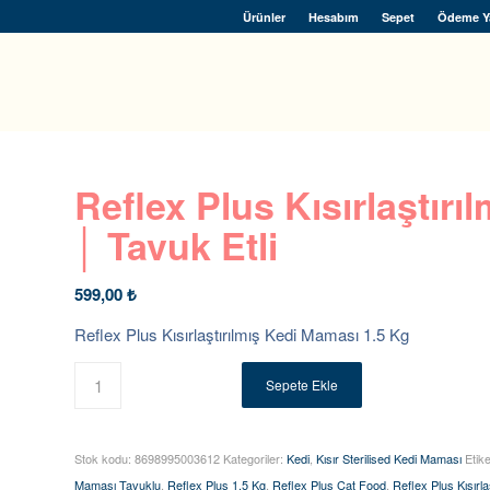
Ürünler
Hesabım
Sepet
Ödeme Y
Reflex Plus Kısırlaştır
│ Tavuk Etli
599,00
₺
Reflex Plus Kısırlaştırılmış Kedi Maması 1.5 Kg
Sepete Ekle
Stok kodu:
8698995003612
Kategoriler:
Kedi
,
Kısır Sterilised Kedi Maması
Etike
Maması Tavuklu
,
Reflex Plus 1.5 Kg
,
Reflex Plus Cat Food
,
Reflex Plus Kısırl