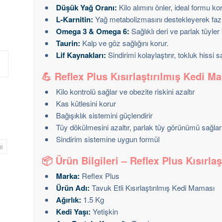
Düşük Yağ Oranı:
Kilo alımını önler, ideal formu kor
L-Karnitin:
Yağ metabolizmasını destekleyerek fazla
Omega 3 & Omega 6:
Sağlıklı deri ve parlak tüyler 
Taurin:
Kalp ve göz sağlığını korur.
Lif Kaynakları:
Sindirimi kolaylaştırır, tokluk hissi s
💪
Reflex Plus Kısırlaştırılmış Kedi M
Kilo kontrolü sağlar ve obezite riskini azaltır
Kas kütlesini korur
Bağışıklık sistemini güçlendirir
Tüy dökülmesini azaltır, parlak tüy görünümü sağlar
Sindirim sistemine uygun formül
i
📦
Ürün Bilgileri – Reflex Plus Kısırl
Marka:
Reflex Plus
Ürün Adı:
Tavuk Etli Kısırlaştırılmış Kedi Maması
Ağırlık:
1.5 Kg
Kedi Yaşı:
Yetişkin