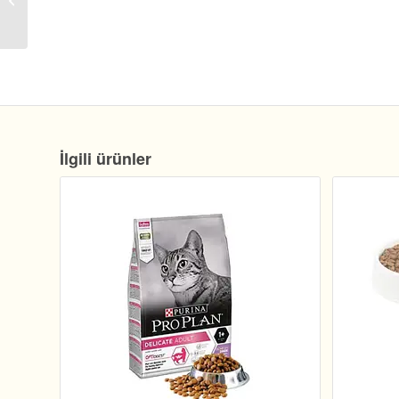
Kg │ Tavuk Etli
İlgili ürünler