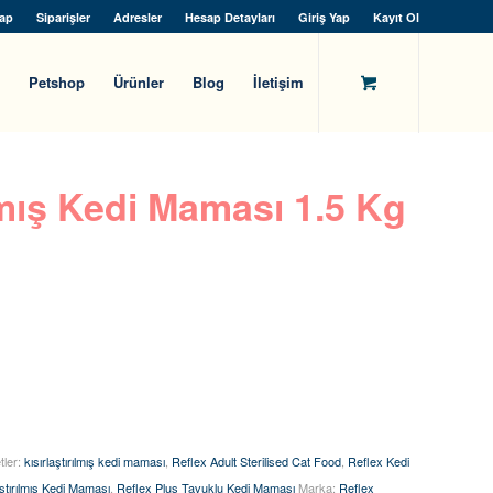
ap
Siparişler
Adresler
Hesap Detayları
Giriş Yap
Kayıt Ol
Petshop
Ürünler
Blog
İletişim
ılmış Kedi Maması 1.5 Kg
tler:
kısırlaştırılmış kedi maması
,
Reflex Adult Sterilised Cat Food
,
Reflex Kedi
aştırılmış Kedi Maması
,
Reflex Plus Tavuklu Kedi Maması
Marka:
Reflex