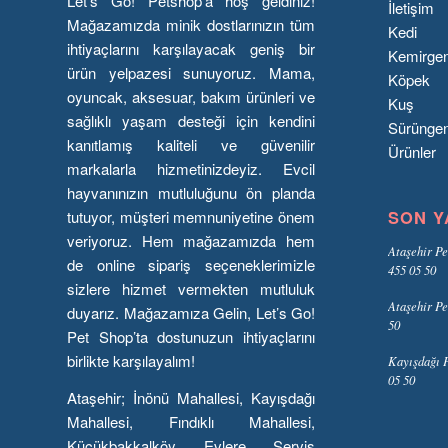
Let’s Go! Petshop’a hoş geldiniz!
İletişim
Mağazamızda minik dostlarınızın tüm
Kedi
ihtiyaçlarını karşılayacak geniş bir
Kemirge
ürün yelpazesi sunuyoruz. Mama,
Köpek
oyuncak, aksesuar, bakım ürünleri ve
Kuş
sağlıklı yaşam desteği için kendini
Sürünge
kanıtlamış kaliteli ve güvenilir
Ürünler
markalarla hizmetinizdeyiz. Evcil
hayvanınızın mutluluğunu ön planda
SON Y
tutuyor, müşteri memnuniyetine önem
veriyoruz. Hem mağazamızda hem
Ataşehir Pe
de online sipariş seçeneklerimizle
455 05 50
sizlere hizmet vermekten mutluluk
Ataşehir Pe
duyarız. Mağazamıza Gelin, Let’s Go!
50
Pet Shop’ta dostunuzun ihtiyaçlarını
birlikte karşılayalım!
Kayışdağı P
05 50
Ataşehir; İnönü Mahallesi, Kayışdağı
Mahallesi, Fındıklı Mahallesi,
Küçükbakkalköy Evlere Servis