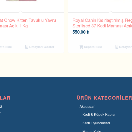
at Chow Kitten Tavuklu Yavru
Royal Canin Kısırlaştırılmış Re
ası Açık 1 Kg
Sterilised 37 Kedi Maması Açı
550,00
₺
te Ekle
Detayları Göster
Sepete Ekle
Detaylar
LAR
ÜRÜN KATEGORILER
fa
Aksesuar
r
Kedi & Köpek Kapısı
Kedi Oyuncakları
Mama Kabı