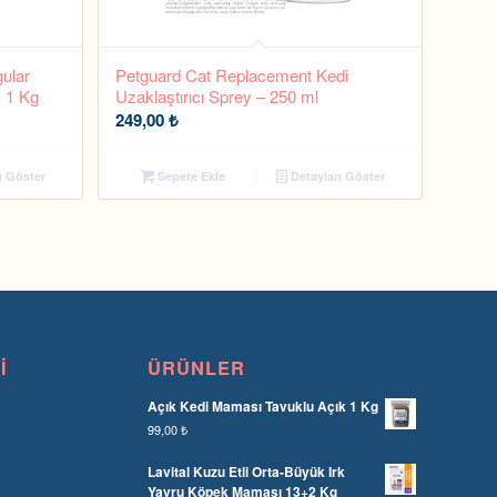
gular
Petguard Cat Replacement Kedi
k 1 Kg
Uzaklaştırıcı Sprey – 250 ml
249,00
₺
ı Göster
Sepete Ekle
Detayları Göster
I
ÜRÜNLER
Açık Kedi Maması Tavuklu Açık 1 Kg
99,00
₺
Lavital Kuzu Etli Orta-Büyük Irk
Yavru Köpek Maması 13+2 Kg