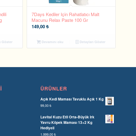
dili
7Days Kediler Için Rahatlatıcı Malt
g
Macunu Relax Paste 100 Gr
149,00
₺
ı Göster
Devamını oku
Detayları Göster
I
ÜRÜNLER
Açık Kedi Maması Tavuklu Açık 1 Kg
99,00
₺
Lavital Kuzu Etli Orta-Büyük Irk
Yavru Köpek Maması 13+2 Kg
Hediyeli
1.999,00
₺