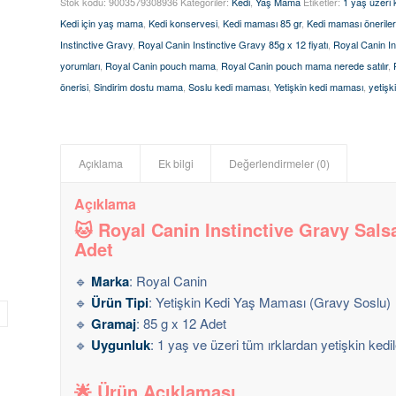
Stok kodu:
9003579308936
Kategoriler:
Kedi
,
Yaş Mama
Etiketler:
1 yaş üzeri 
Kedi için yaş mama
,
Kedi konservesi
,
Kedi maması 85 gr
,
Kedi maması öneriler
Instinctive Gravy
,
Royal Canin Instinctive Gravy 85g x 12 fiyatı
,
Royal Canin In
yorumları
,
Royal Canin pouch mama
,
Royal Canin pouch mama nerede satılır
,
önerisi
,
Sindirim dostu mama
,
Soslu kedi maması
,
Yetişkin kedi maması
,
yetişk
Açıklama
Ek bilgi
Değerlendirmeler (0)
Açıklama
🐱
Royal Canin Instinctive Gravy Sals
Adet
🔹
Marka
: Royal Canin
🔹
Ürün Tipi
: Yetişkin Kedi Yaş Maması (Gravy Soslu)
🔹
Gramaj
: 85 g x 12 Adet
🔹
Uygunluk
: 1 yaş ve üzeri tüm ırklardan yetişkin kedil
🌟
Ürün Açıklaması