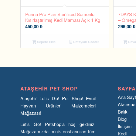
Purina Pro Plan Sterilised Somonlu
7DAYS Ke
Kısırlaştırılmış Kedi Maması Açık 1 Kg
– Omega 
450,00
₺
299,00
₺
Sepete Ekle
Detayları Göster
Deva
ATAŞEHIR PET SHOP
SAYFA
Ana Say
Ataşehir Let’s Go! Pet Shop! Evcil
Aksesua
Hayvan Ürünleri Malzemeleri
Balık
Mağazası!
Blog
Let’s Go! Petshop’a hoş geldiniz!
İletişim
Mağazamızda minik dostlarınızın tüm
Kedi