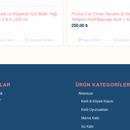
di ve Köpekler İçin Balık Yağı
Purina Cat Chow Tavuklu & Hin
3 & 6 | 200 ml
Yetişkin Kedi Maması Açık 1 K
250,00
₺
mını oku
Detayları Göster
Sepete Ekle
Detaylar
LAR
ÜRÜN KATEGORILER
fa
Aksesuar
r
Kedi & Köpek Kapısı
Kedi Oyuncakları
Mama Kabı
Su Kabı