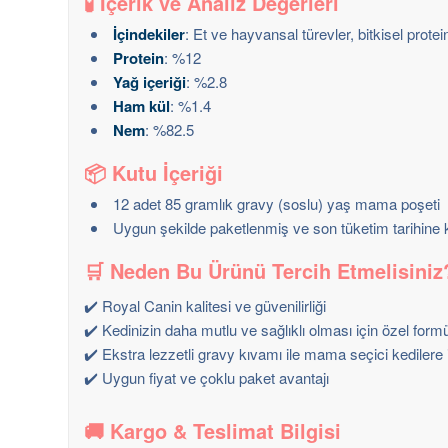
🧪
İçerik ve Analiz Değerleri
İçindekiler
: Et ve hayvansal türevler, bitkisel protein
Protein
: %12
Yağ içeriği
: %2.8
Ham kül
: %1.4
Nem
: %82.5
📦
Kutu İçeriği
12 adet 85 gramlık gravy (soslu) yaş mama poşeti
Uygun şekilde paketlenmiş ve son tüketim tarihine 
🛒
Neden Bu Ürünü Tercih Etmelisiniz
✔️ Royal Canin kalitesi ve güvenilirliği
✔️ Kedinizin daha mutlu ve sağlıklı olması için özel form
✔️ Ekstra lezzetli gravy kıvamı ile mama seçici kedilere 
✔️ Uygun fiyat ve çoklu paket avantajı
🚚
Kargo & Teslimat Bilgisi