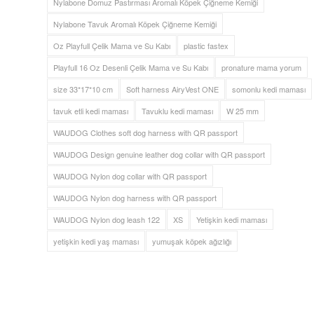
Nylabone Domuz Pastırması Aromalı Köpek Çiğneme Kemiği
Nylabone Tavuk Aromalı Köpek Çiğneme Kemiği
Oz Playfull Çelik Mama ve Su Kabı
plastic fastex
Playfull 16 Oz Desenli Çelik Mama ve Su Kabı
pronature mama yorum
size 33*17*10 cm
Soft harness AiryVest ONE
somonlu kedi maması
tavuk etli kedi maması
Tavuklu kedi maması
W 25 mm
WAUDOG Clothes soft dog harness with QR passport
WAUDOG Design genuine leather dog collar with QR passport
WAUDOG Nylon dog collar with QR passport
WAUDOG Nylon dog harness with QR passport
WAUDOG Nylon dog leash 122
XS
Yetişkin kedi maması
yetişkin kedi yaş maması
yumuşak köpek ağızlığı