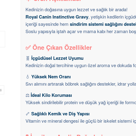
Kedinizin doğasına uygun lezzet ve sağlık bir arada!
Royal Canin Instinctive Gravy
, yetişkin kedilerin içgüdü
içeriği sayesinde hem
sindirim sistemi sağlığını deste
Soslu yapısıyla iştah açar ve mama kabı her zaman boş 
✅
Öne Çıkan Özellikler
🧬
İçgüdüsel Lezzet Uyumu
Kedinizin doğal tercihine uygun özel aroma ve dokuda fo
💧
Yüksek Nem Oranı
Sıvı alımını artırarak böbrek sağlığını destekler, idrar yolla
i
⚖️
İdeal Kilo Koruması
Yüksek sindirilebilir protein ve düşük yağ içeriği ile for
🦴
Sağlıklı Kemik ve Diş Yapısı
Vitamin ve mineral dengesi ile güçlü bir iskelet sistemi i