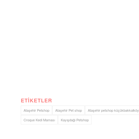
ETIKETLER
Ataşehir Petshop
Ataşehir Pet shop
Ataşehir petshop küçükbakkalköy
Croque Kedi Maması
Kayışdağı Petshop