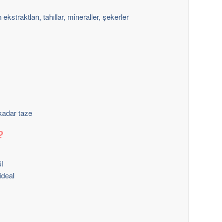
 ekstraktları, tahıllar, mineraller, şekerler
kadar taze
?
ül
ideal