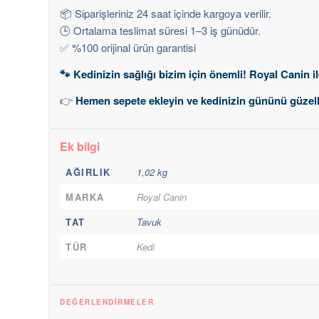
📦 Siparişleriniz 24 saat içinde kargoya verilir.
🕒 Ortalama teslimat süresi 1–3 iş günüdür.
✅ %100 orijinal ürün garantisi
🐾 Kedinizin sağlığı bizim için önemli! Royal Canin il
👉
Hemen sepete ekleyin ve kedinizin gününü güzell
Ek bilgi
AĞIRLIK
1,02 kg
MARKA
Royal Canin
TAT
Tavuk
TÜR
Kedi
DEĞERLENDIRMELER