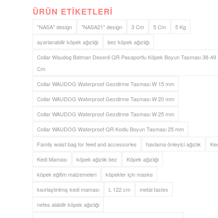
ÜRÜN ETIKETLERI
"NASA" design
"NASA21" design
3 Cm
5 Cm
5 Kg
ayarlanabilir köpek ağızlığı
bez köpek ağızlığı
Collar Waudog Batman Desenli QR Pasaportlu Köpek Boyun Tasması 38-49
Cm
Collar WAUDOG Waterproof Gezdirme Tasması W 15 mm
Collar WAUDOG Waterproof Gezdirme Tasması W 20 mm
Collar WAUDOG Waterproof Gezdirme Tasması W 25 mm
Collar WAUDOG Waterproof QR Kodlu Boyun Tasması 25 mm
Family waist bag for feed and accessories
havlama önleyici ağızlık
Ked
Kedi Maması
köpek ağızlık bez
Köpek ağızlığı
köpek eğitim malzemeleri
köpekler için maske
kısırlaştırılmış kedi maması
L 122 cm
metal fastex
nefes alabilir köpek ağızlığı