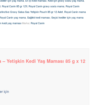
kediler için yaş mama
,
En iyi kedi maması
,
Kedi için gravy soslu yaş mama
,
i
,
Royal Canin 85 gr 12’li
,
Royal Canin gravy soslu mama
,
Royal Canin
stinctive Gravy Salsa Sas Yetişkin Pouch 85 gr 12 Adet
,
Royal Canin mama
Royal Canin yaş mama
,
Sağlıklı kedi maması
,
Seçici kediler için yaş mama
in kedi yaş maması
Marka:
Royal Canin
a – Yetişkin Kedi Yaş Maması 85 g x 12
er için