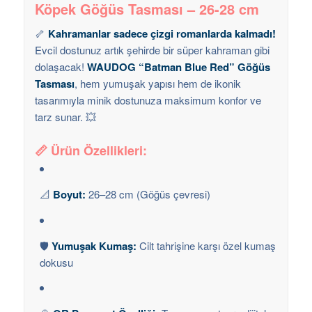
Köpek Göğüs Tasması – 26-28 cm
🦴
Kahramanlar sadece çizgi romanlarda kalmadı!
Evcil dostunuz artık şehirde bir süper kahraman gibi
dolaşacak!
WAUDOG “Batman Blue Red” Göğüs
Tasması
, hem yumuşak yapısı hem de ikonik
tasarımıyla minik dostunuza maksimum konfor ve
tarz sunar. 💥
📏
Ürün Özellikleri:
📐
Boyut:
26–28 cm (Göğüs çevresi)
🛡️
Yumuşak Kumaş:
Cilt tahrişine karşı özel kumaş
dokusu