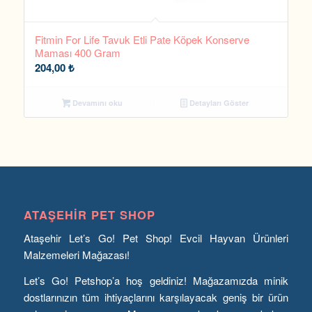
Fitmin For Life Tavuk Etli Pate Köpek Konserve
Maması 400 Gram
204,00
₺
Devamını oku
Detayları Göster
ATAŞEHIR PET SHOP
Ataşehir Let’s Go! Pet Shop! Evcil Hayvan Ürünleri
Malzemeleri Mağazası!
Let’s Go! Petshop’a hoş geldiniz! Mağazamızda minik
dostlarınızın tüm ihtiyaçlarını karşılayacak geniş bir ürün