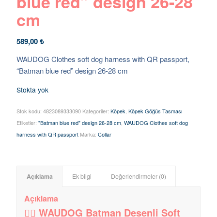
blue red” design 26-28
cm
589,00
₺
WAUDOG Clothes soft dog harness with QR passport,
“Batman blue red” design 26-28 cm
Stokta yok
Stok kodu:
4823089333090
Kategoriler:
Köpek
,
Köpek Göğüs Tasması
Etiketler:
"Batman blue red" design 26-28 cm
,
WAUDOG Clothes soft dog
harness with QR passport
Marka:
Collar
Açıklama
Ek bilgi
Değerlendirmeler (0)
Açıklama
🦸‍♂️ WAUDOG Batman Desenli Soft