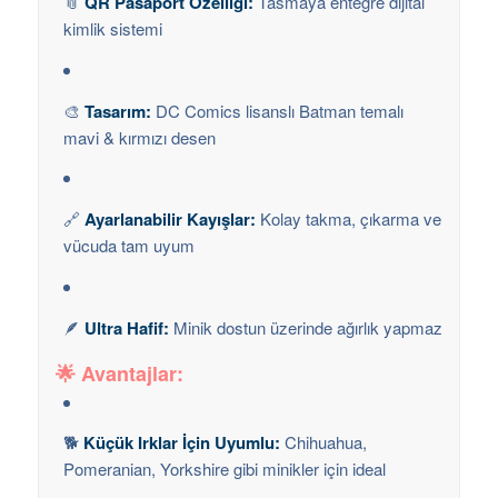
📎
QR Pasaport Özelliği:
Tasmaya entegre dijital
kimlik sistemi
🎨
Tasarım:
DC Comics lisanslı Batman temalı
mavi & kırmızı desen
🔗
Ayarlanabilir Kayışlar:
Kolay takma, çıkarma ve
vücuda tam uyum
🪶
Ultra Hafif:
Minik dostun üzerinde ağırlık yapmaz
🌟
Avantajlar:
🐕
Küçük Irklar İçin Uyumlu:
Chihuahua,
Pomeranian, Yorkshire gibi minikler için ideal