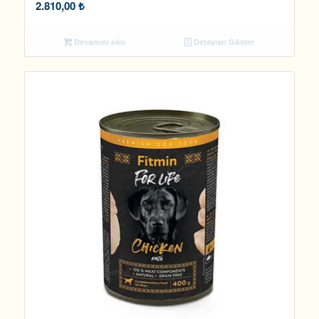
2.810,00
₺
Devamını oku
Detayları Göster