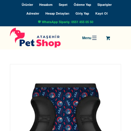
Ürünler
Hesabım
Sepet
Ödeme Yap
Siparişler
Adresler
Hesap Detayları
Giriş Yap
Kayıt Ol
💬 WhatsApp Sipariş: 0551 455 05 50