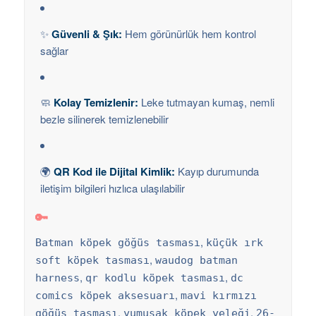
✨
Güvenli & Şık:
Hem görünürlük hem kontrol
sağlar
🧼
Kolay Temizlenir:
Leke tutmayan kumaş, nemli
bezle silinerek temizlenebilir
🌍
QR Kod ile Dijital Kimlik:
Kayıp durumunda
iletişim bilgileri hızlıca ulaşılabilir
🔑
,
Batman köpek göğüs tasması
küçük ırk
,
soft köpek tasması
waudog batman
,
,
harness
qr kodlu köpek tasması
dc
,
comics köpek aksesuarı
mavi kırmızı
,
,
göğüs tasması
yumuşak köpek yeleği
26-