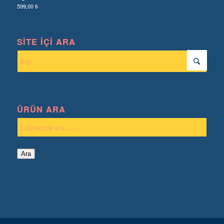
599,00
₺
SITE İÇI ARA
ÜRÜN ARA
Ara