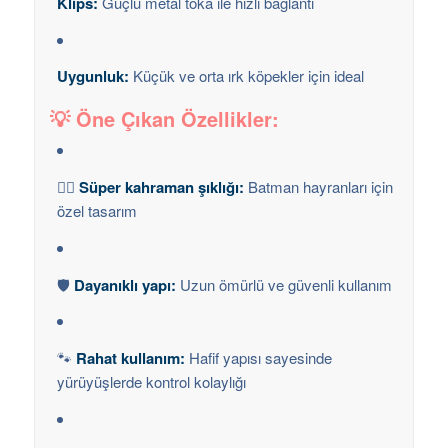
Klips:
Güçlü metal toka ile hızlı bağlantı
Uygunluk:
Küçük ve orta ırk köpekler için ideal
💡 Öne Çıkan Özellikler:
🦸‍♂️
Süper kahraman şıklığı:
Batman hayranları için
özel tasarım
🛡️
Dayanıklı yapı:
Uzun ömürlü ve güvenli kullanım
🐾
Rahat kullanım:
Hafif yapısı sayesinde
yürüyüşlerde kontrol kolaylığı