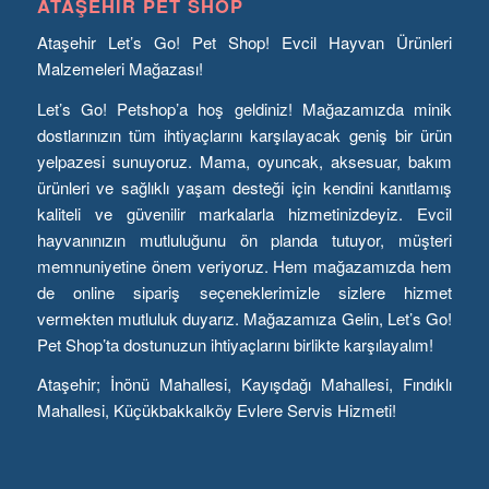
ATAŞEHIR PET SHOP
Ataşehir Let’s Go! Pet Shop! Evcil Hayvan Ürünleri
Malzemeleri Mağazası!
Let’s Go! Petshop’a hoş geldiniz! Mağazamızda minik
dostlarınızın tüm ihtiyaçlarını karşılayacak geniş bir ürün
yelpazesi sunuyoruz. Mama, oyuncak, aksesuar, bakım
ürünleri ve sağlıklı yaşam desteği için kendini kanıtlamış
kaliteli ve güvenilir markalarla hizmetinizdeyiz. Evcil
hayvanınızın mutluluğunu ön planda tutuyor, müşteri
memnuniyetine önem veriyoruz. Hem mağazamızda hem
de online sipariş seçeneklerimizle sizlere hizmet
vermekten mutluluk duyarız. Mağazamıza Gelin, Let’s Go!
Pet Shop’ta dostunuzun ihtiyaçlarını birlikte karşılayalım!
Ataşehir; İnönü Mahallesi, Kayışdağı Mahallesi, Fındıklı
Mahallesi, Küçükbakkalköy Evlere Servis Hizmeti!