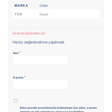
MARKA
Collar
TÜR
Köpek
DEĞERLENDIRMELER
Henüz değerlendirme yapılmadı.
*
İsim
*
E-posta
Daha sonraki yorumlarımda kullanılması için adım, e-posta
adresim ve site adresim bu tarayıcıya kaydedilsin.