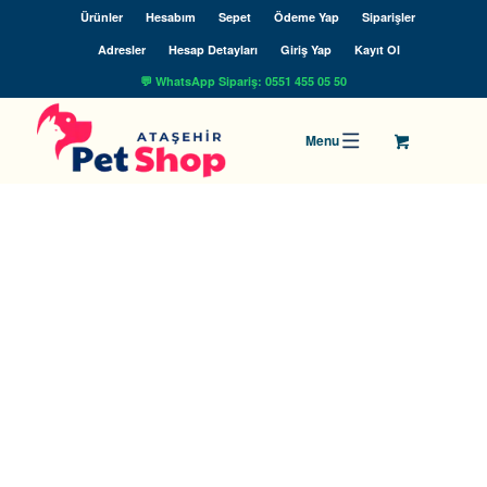
Ürünler
Hesabım
Sepet
Ödeme Yap
Siparişler
Adresler
Hesap Detayları
Giriş Yap
Kayıt Ol
💬 WhatsApp Sipariş: 0551 455 05 50