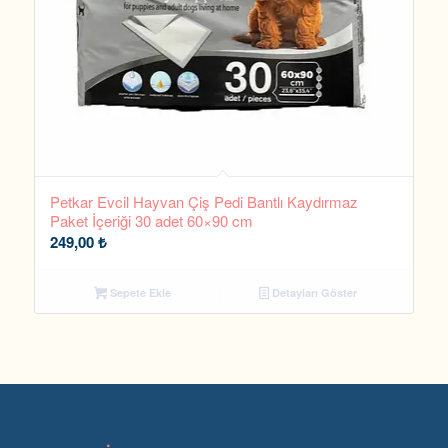
Petkar Evcil Hayvan Çiş Pedi Bantlı Kaydırmaz
Paket İçeriği 30 adet 60×90 cm
249,00
₺
Sepete Ekle
Detayları Göster