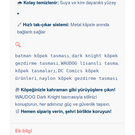
🌧️
Kolay temizlenir:
Suya ve kire dayanıklı yüzey
🔗
Hızlı tak-çıkar sistemi:
Metal klipsle anında
bağlantı sağlar
🔍
,
batman köpek tasması
dark knight köpek
,
,
gezdirme tasması
WAUDOG lisanslı tasma
,
köpek tasmaları
DC Comics köpek
,
ürünleri
naylon köpek gezdirme tasması
🎁
Köpeğinizle kahraman gibi yürüyüşlere çıkın!
WAUDOG Dark Knight tasmasıyla stilinizi
konuşturun, her adımınız güç ve güvenlik taşısın.
🛒
Hemen sipariş verin, şehri birlikte koruyun!
Ek bilgi