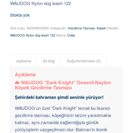
WAUDOG Nylon dog leash 122
Stokta yok
Stok kodu:
4823089329581
Kategoriler:
Gezdirme Tasması
,
Köpek
Etiketler:
WAUDOG Nylon dog leash 122
Marka:
Collar
Açıklama
Ek bilgi
Değerlendirmeler (0)
Açıklama
🦇 WAUDOG “Dark Knight” Desenli Naylon
Köpek Gezdirme Tasması
Şehirdeki kahraman şimdi seninle yürüyor!
WAUDOG’un özel “Dark Knight” temalı bu lisanslı
gezdirme tasması, köpeğinizin tarzını yansıtmakla
kalmaz, aynı zamanda sağlamlığıyla günlük
yürüyüşlerin vazgeçilmezi olur. Batman’in ikonik