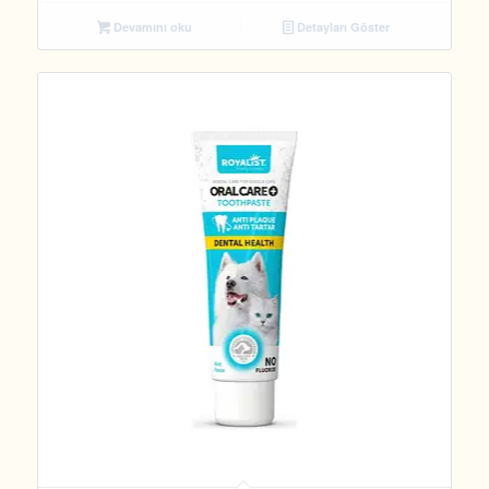
Devamını oku
Detayları Göster