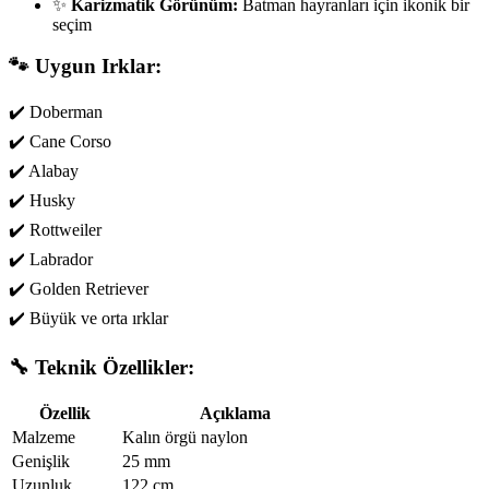
✨
Karizmatik Görünüm:
Batman hayranları için ikonik bir
seçim
🐾 Uygun Irklar:
✔️ Doberman
✔️ Cane Corso
✔️ Alabay
✔️ Husky
✔️ Rottweiler
✔️ Labrador
✔️ Golden Retriever
✔️ Büyük ve orta ırklar
🔧 Teknik Özellikler:
Özellik
Açıklama
Malzeme
Kalın örgü naylon
Genişlik
25 mm
Uzunluk
122 cm