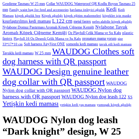
Gezdirme Tasması W 25 mm
Collar WAUDOG Waterproof QR Kodlu Boyun Tasması 25
Kedi
mm
Family waist bag for feed and accessories
havlama önleyici ağızlık
Kedi
Maması
köpek ağızlık bez
Köpek ağızlığı
köpek eğitim malzemeleri
köpekler için maske
L 122 cm
kısırlaştırılmış kedi maması
metal fastex
nefes alabilir köpek ağızlığı
Nylabone Tavuk
Nylabone Domuz Pastırması Aromalı Köpek Çiğneme Kemiği
Aromalı Köpek Çiğneme Kemiği
plastic
Oz Playfull Çelik Mama ve Su Kabı
fastex
pronature mama yorum
Playfull 16 Oz Desenli Çelik Mama ve Su Kabı
size
Soft harness AiryVest ONE
somonlu kedi maması
33*17*10 cm
tavuk etli kedi maması
WAUDOG Clothes soft
W 25 mm
Tavuklu kedi maması
dog harness with QR passport
WAUDOG Design genuine leather
dog collar with QR passport
WAUDOG
WAUDOG Nylon dog
Nylon dog collar with QR passport
harness with QR passport
WAUDOG Nylon dog leash 122
XS
Yetişkin kedi maması
yetişkin kedi yaş maması
yumuşak köpek ağızlığı
WAUDOG Nylon dog leash
“Dark knight” design, W 25