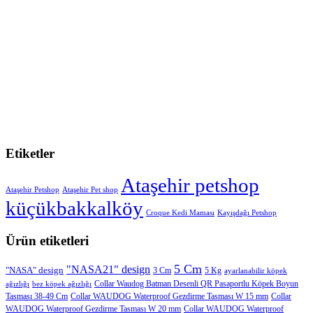
Etiketler
Ataşehir petshop
Ataşehir Petshop
Ataşehir Pet shop
küçükbakkalköy
Croque Kedi Maması
Kayışdağı Petshop
Ürün etiketleri
5 Cm
"NASA21" design
"NASA" design
3 Cm
5 Kg
ayarlanabilir köpek
Collar Waudog Batman Desenli QR Pasaportlu Köpek Boyun
ağızlığı
bez köpek ağızlığı
Tasması 38-49 Cm
Collar WAUDOG Waterproof Gezdirme Tasması W 15 mm
Collar
WAUDOG Waterproof Gezdirme Tasması W 20 mm
Collar WAUDOG Waterproof