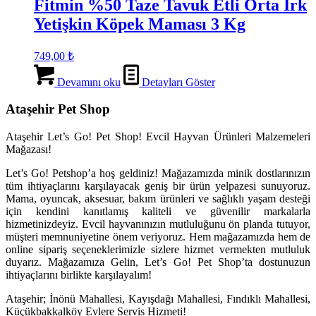
Fitmin %50 Taze Tavuk Etli Orta Irk
Yetişkin Köpek Maması 3 Kg
749,00
₺
Devamını oku
Detayları Göster
Ataşehir Pet Shop
Ataşehir Let’s Go! Pet Shop! Evcil Hayvan Ürünleri Malzemeleri
Mağazası!
Let’s Go! Petshop’a hoş geldiniz! Mağazamızda minik dostlarınızın
tüm ihtiyaçlarını karşılayacak geniş bir ürün yelpazesi sunuyoruz.
Mama, oyuncak, aksesuar, bakım ürünleri ve sağlıklı yaşam desteği
için kendini kanıtlamış kaliteli ve güvenilir markalarla
hizmetinizdeyiz. Evcil hayvanınızın mutluluğunu ön planda tutuyor,
müşteri memnuniyetine önem veriyoruz. Hem mağazamızda hem de
online sipariş seçeneklerimizle sizlere hizmet vermekten mutluluk
duyarız. Mağazamıza Gelin, Let’s Go! Pet Shop’ta dostunuzun
ihtiyaçlarını birlikte karşılayalım!
Ataşehir; İnönü Mahallesi, Kayışdağı Mahallesi, Fındıklı Mahallesi,
Küçükbakkalköy Evlere Servis Hizmeti!