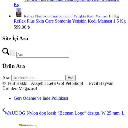
Kg
Reflex Plus Skin Care Somonlu Yetişkin Kedi Maması 1.5 Kg
Reflex Plus Skin Care Somonlu Yetişkin Kedi Maması 1.5 Kg
599,00
₺
Site İçi Ara
Ürün Ara
Ara:
Ara
© Telif Hakkı - Ataşehir Let’s Go! Pet Shop! │ Evcil Hayvan
Ürünleri Mağazası!
Geri Ödeme ve İade Politikası
WAUDOG Nylon dog leash “Batman Logo” design, W 25 mm, L