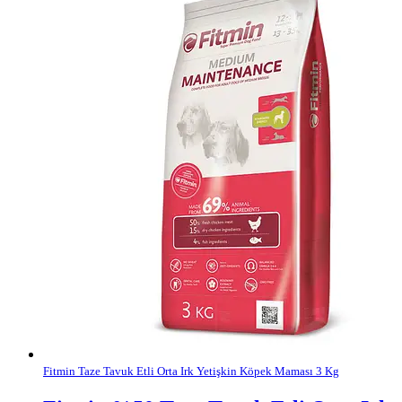
Fitmin Taze Tavuk Etli Orta Irk Yetişkin Köpek Maması 3 Kg