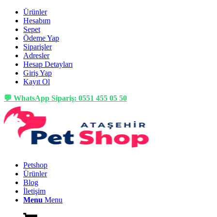
Ürünler
Hesabım
Sepet
Ödeme Yap
Siparişler
Adresler
Hesap Detayları
Giriş Yap
Kayıt Ol
💬 WhatsApp Sipariş: 0551 455 05 50
Petshop
Ürünler
Blog
İletişim
Menu
Menu