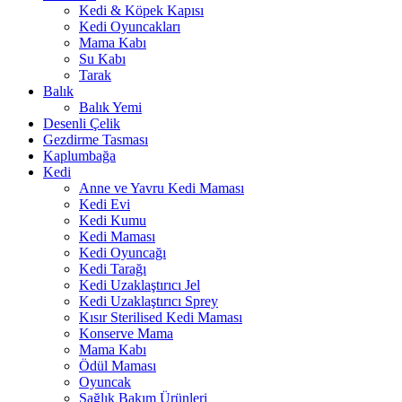
Kedi & Köpek Kapısı
Kedi Oyuncakları
Mama Kabı
Su Kabı
Tarak
Balık
Balık Yemi
Desenli Çelik
Gezdirme Tasması
Kaplumbağa
Kedi
Anne ve Yavru Kedi Maması
Kedi Evi
Kedi Kumu
Kedi Maması
Kedi Oyuncağı
Kedi Tarağı
Kedi Uzaklaştırıcı Jel
Kedi Uzaklaştırıcı Sprey
Kısır Sterilised Kedi Maması
Konserve Mama
Mama Kabı
Ödül Maması
Oyuncak
Sağlık Bakım Ürünleri