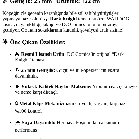
📏 Genişlik: 25 mm | Uzunluk: 122 cm
Köpeğinizle gecenin karanlığında bile stil sahibi yürüyüşler
yapmaya hazır olun! 🌙
Dark Knight
temalı bu özel WAUDOG
tasma; dayanıklılığı, şıklığı ve DC Comics ruhunu bir araya
getiriyor. Gotham sokaklarının karanlık şövalyesi artık sizinle!
🌟 Öne Çıkan Özellikler:
🦇
Resmi Lisanslı Ürün:
DC Comics’in orijinal “Dark
Knight” teması
💪
25 mm Genişlik:
Güçlü ve iri köpekler için ekstra
dayanıklılık
🧵
Yüksek Kaliteli Naylon Malzeme:
Yıpranmaya, çekmeye
ve neme karşı dirençli
🔒
Metal Klips Mekanizması:
Güvenli, sağlam, kopmaz –
%100 kontrol
🌧️
Suya Dayanıklı:
Her hava koşulunda maksimum
performans