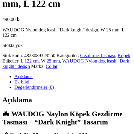
mm, L 122 cm
490,00
₺
WAUDOG Nylon dog leash “Dark knight” design, W 25 mm, L
122 cm
Stokta yok
Stok kodu:
4823089329550
Kategoriler:
Gezdirme Tasması
,
Köpek
Etiketler:
L 122 cm
,
W 25 mm
,
WAUDOG Nylon dog leash "Dark
knight" design
Marka:
Collar
Açıklama
Ek bilgi
Değerlendirmeler (0)
Açıklama
🦇 WAUDOG Naylon Köpek Gezdirme
Tasması – “Dark Knight” Tasarım