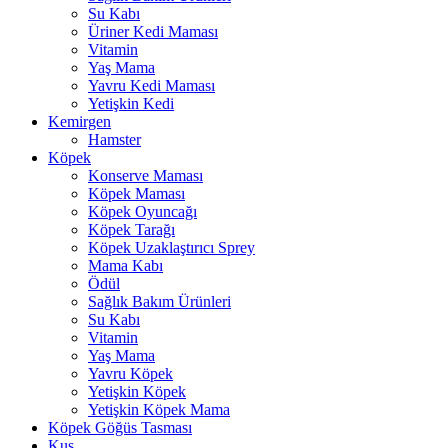
Su Kabı
Üriner Kedi Maması
Vitamin
Yaş Mama
Yavru Kedi Maması
Yetişkin Kedi
Kemirgen
Hamster
Köpek
Konserve Maması
Köpek Maması
Köpek Oyuncağı
Köpek Tarağı
Köpek Uzaklaştırıcı Sprey
Mama Kabı
Ödül
Sağlık Bakım Ürünleri
Su Kabı
Vitamin
Yaş Mama
Yavru Köpek
Yetişkin Köpek
Yetişkin Köpek Mama
Köpek Göğüs Tasması
Kuş