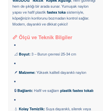
WAUDOG “NASA” Köpek Ağızlığı
, hem güvenliği
hem de şıklığı bir arada sunar. Yumuşak naylon
yapısı ve hafif plastik
fastex toka
sistemiyle,
köpeğinizin konforunu bozmadan kontrol sağlar.
Modern, dayanıklı ve dikkat çekici!
📏
Ölçü ve Teknik Bilgiler
📐
Boyut:
3 – Burun çevresi 25-34 cm
🪶
Malzeme:
Yüksek kaliteli dayanıklı naylon
🔒
Bağlantı:
Hafif ve sağlam
plastik fastex tokalı
💧
Kolay Temizlik:
Suya dayanıklı, silerek veya