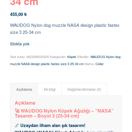
34 cm
455,00
₺
WAUDOG Nylon dog muzzle NASA design plastic fastex
size 3 25-34 cm
Stokta yok
Stok kodu:
4823089325200
Kategoriler:
Köpek
Etiketler:
WAUDOG Nylon dog
muzzle NASA design plastic fastex size 3 25-34 cm
Marka:
Collar
Açıklama
Ek bilgi
Değerlendirmeler (0)
Açıklama
🚀 WAUDOG Nylon Köpek Ağızlığı – “NASA”
Tasarım – Boyut 3 (25-34 cm)
🌌
Uzaydan ilham alan şık tasarım!