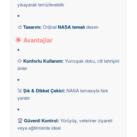
yıkayarak temizlenebilir
🎨
Tasarım:
Orijinal
NASA temalı
desen
🌟
Avantajlar
🐶
Konforlu Kullanım:
Yumuşak doku, cilt tahrişini
önler
🚀
Şık & Dikkat Çekici:
NASA temasıyla fark
yaratır
🏆
Güvenli Kontrol:
Yürüyüş, veteriner ziyareti
veya eğitimlerde ideal