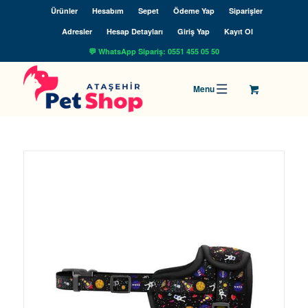
Ürünler
Hesabım
Sepet
Ödeme Yap
Siparişler
Adresler
Hesap Detayları
Giriş Yap
Kayıt Ol
💬 WhatsApp Sipariş: 0551 455 05 50