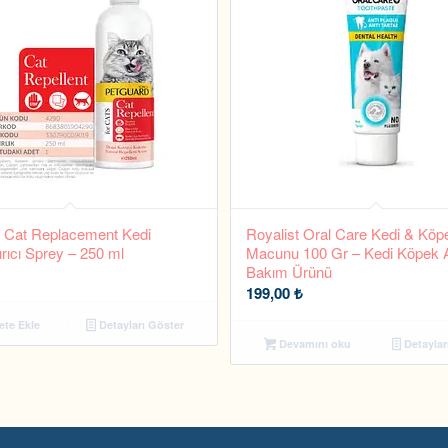
 Cat Replacement Kedi
Royalist Oral Care Kedi & Köp
rıcı Sprey – 250 ml
Macunu 100 Gr – Kedi Köpek 
Bakım Ürünü
199,00
₺
te Ekle
Detayları Göster
Devamını oku
Detaylar