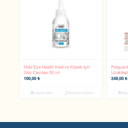
Hobi Eye Health Kedi ve Köpek İçin
Petguard
Göz Damlası 50 ml
Uzaklaştı
100,00
₺
249,00
₺
Sepete Ekle
Detayları Göster
Sepe