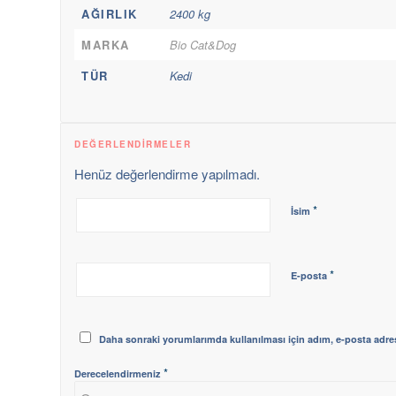
AĞIRLIK
2400 kg
MARKA
Bio Cat&Dog
TÜR
Kedi
DEĞERLENDIRMELER
Henüz değerlendirme yapılmadı.
*
İsim
*
E-posta
Daha sonraki yorumlarımda kullanılması için adım, e-posta adres
*
Derecelendirmeniz