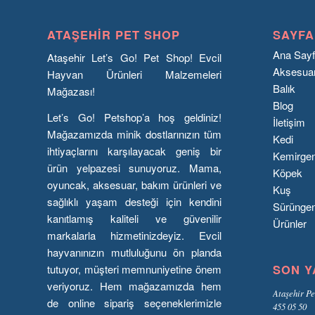
ATAŞEHIR PET SHOP
SAYFA
Ana Say
Ataşehir Let’s Go! Pet Shop! Evcil
Aksesua
Hayvan Ürünleri Malzemeleri
Balık
Mağazası!
Blog
Let’s Go! Petshop’a hoş geldiniz!
İletişim
Mağazamızda minik dostlarınızın tüm
Kedi
ihtiyaçlarını karşılayacak geniş bir
Kemirge
ürün yelpazesi sunuyoruz. Mama,
Köpek
oyuncak, aksesuar, bakım ürünleri ve
Kuş
sağlıklı yaşam desteği için kendini
Sürünge
kanıtlamış kaliteli ve güvenilir
Ürünler
markalarla hizmetinizdeyiz. Evcil
hayvanınızın mutluluğunu ön planda
SON Y
tutuyor, müşteri memnuniyetine önem
veriyoruz. Hem mağazamızda hem
Ataşehir Pe
de online sipariş seçeneklerimizle
455 05 50