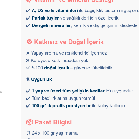
✔️
A, D3 ve E vitaminleri
ile bağışıklık sistemini güçlend
✔️
Parlak tüyler
ve sağlıklı deri için özel içerik
✔️
Dengeli mineraller
, kemik ve diş gelişimini destekle
🚫
Katkısız ve Doğal İçerik
❌ Yapay aroma ve renklendirici içermez
❌ Koruyucu katkı maddesi yok
✅ %100
doğal içerik
– güvenle tüketilebilir
🐈
Uygunluk
✔️
1 yaş ve üzeri tüm yetişkin kediler
için uygundur
i
✔️ Tüm kedi ırklarına uygun formül
✔️
100 gr’lık pratik porsiyonlar
ile kolay kullanım
📦
Paket Bilgisi
🛒 24 x 100 gr yaş mama