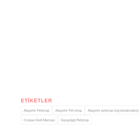
ETIKETLER
Ataşehir Petshop
Ataşehir Pet shop
Ataşehir petshop küçükbakkalköy
Croque Kedi Maması
Kayışdağı Petshop