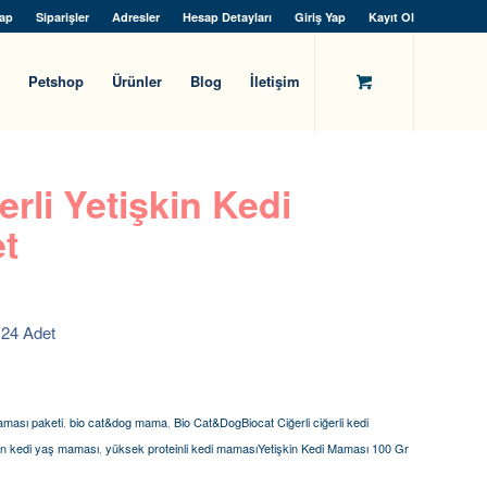
ap
Siparişler
Adresler
Hesap Detayları
Giriş Yap
Kayıt Ol
Petshop
Ürünler
Blog
İletişim
rli Yetişkin Kedi
et
 24 Adet
aması paketi
,
bio cat&dog mama
,
Bio Cat&DogBiocat Ciğerli ciğerli kedi
in kedi yaş maması
,
yüksek proteinli kedi mamasıYetişkin Kedi Maması 100 Gr