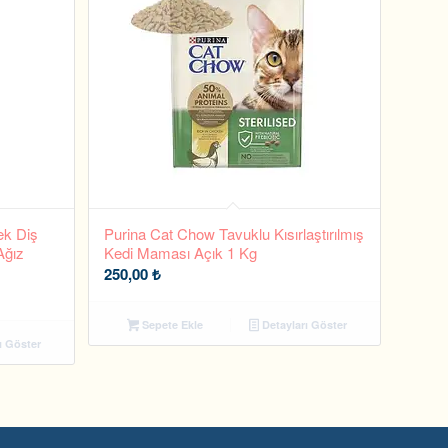
ek Diş
Purina Cat Chow Tavuklu Kısırlaştırılmış
Ağız
Kedi Maması Açık 1 Kg
250,00
₺
Sepete Ekle
Detayları Göster
ı Göster