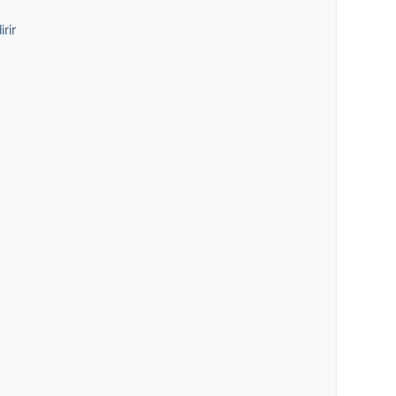
irir
r