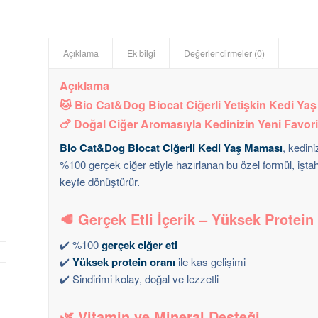
Açıklama
Ek bilgi
Değerlendirmeler (0)
Açıklama
🐱
Bio Cat&Dog Biocat Ciğerli Yetişkin Kedi Yaş
🍗
Doğal Ciğer Aromasıyla Kedinizin Yeni Favori
Bio Cat&Dog Biocat Ciğerli Kedi Yaş Maması
, kedini
%100 gerçek ciğer etiyle hazırlanan bu özel formül, iş
keyfe dönüştürür.
🥩
Gerçek Etli İçerik – Yüksek Protein
✔️ %100
gerçek ciğer eti
✔️
Yüksek protein oranı
ile kas gelişimi
✔️ Sindirimi kolay, doğal ve lezzetli
🌿
Vitamin ve Mineral Desteği