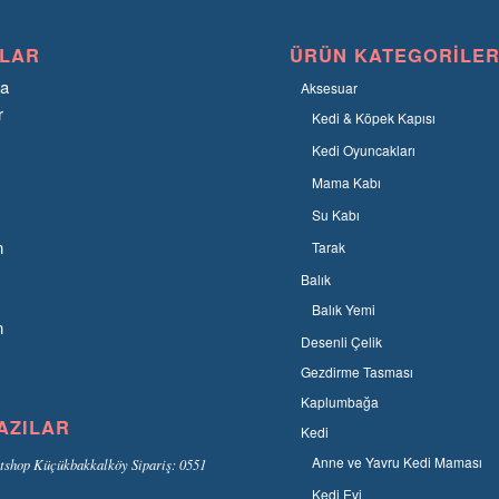
LAR
ÜRÜN KATEGORILER
fa
Aksesuar
r
Kedi & Köpek Kapısı
Kedi Oyuncakları
Mama Kabı
Su Kabı
n
Tarak
Balık
Balık Yemi
n
Desenli Çelik
Gezdirme Tasması
Kaplumbağa
AZILAR
Kedi
Anne ve Yavru Kedi Maması
tshop Küçükbakkalköy Sipariş: 0551
Kedi Evi