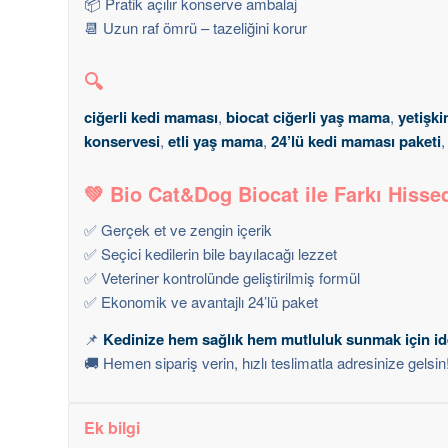
📦 Pratik açılır konserve ambalaj
📆 Uzun raf ömrü – tazeliğini korur
🔍
ciğerli kedi maması
,
biocat ciğerli yaş mama
,
yetişk
konservesi
,
etli yaş mama
,
24’lü kedi maması paketi
💚
Bio Cat&Dog Biocat ile Farkı Hisse
✅ Gerçek et ve zengin içerik
✅ Seçici kedilerin bile bayılacağı lezzet
✅ Veteriner kontrolünde geliştirilmiş formül
✅ Ekonomik ve avantajlı 24’lü paket
📌
Kedinize hem sağlık hem mutluluk sunmak için ide
🚚 Hemen sipariş verin, hızlı teslimatla adresinize gelsin
Ek bilgi