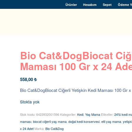
Ürünler
Hesabım
Sepet
Ödeme Y
Bio Cat&DogBiocat Ciğe
Maması 100 Gr x 24 Ad
558,00
₺
Bio Cat&DogBiocat Ciğerli Yetişkin Kedi Maması 100 Gr x
Stokta yok
Stok kodu:
6423932001596
Kategoriler:
Kedi
,
Yaş Mama
Etiketler:
24'lü kedi m
maması
,
biocat ciğerli yaş mama
,
doğal kedi konservesi
,
etli yaş mama
,
yetişk
x 24 Adet
Marka:
Bio Cat&Dog