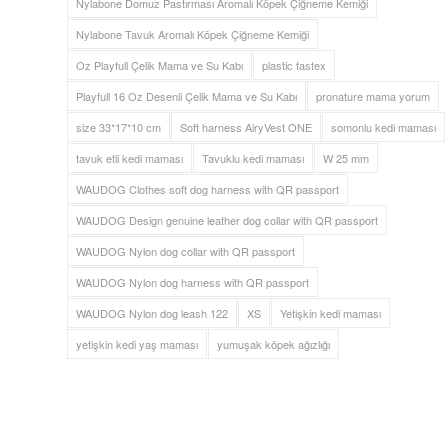
Nylabone Domuz Pastırması Aromalı Köpek Çiğneme Kemiği
Nylabone Tavuk Aromalı Köpek Çiğneme Kemiği
Oz Playfull Çelik Mama ve Su Kabı
plastic fastex
Playfull 16 Oz Desenli Çelik Mama ve Su Kabı
pronature mama yorum
size 33*17*10 cm
Soft harness AiryVest ONE
somonlu kedi maması
tavuk etli kedi maması
Tavuklu kedi maması
W 25 mm
WAUDOG Clothes soft dog harness with QR passport
WAUDOG Design genuine leather dog collar with QR passport
WAUDOG Nylon dog collar with QR passport
WAUDOG Nylon dog harness with QR passport
WAUDOG Nylon dog leash 122
XS
Yetişkin kedi maması
yetişkin kedi yaş maması
yumuşak köpek ağızlığı