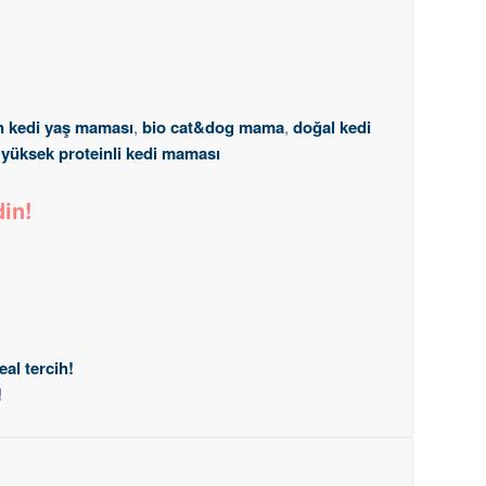
in kedi yaş maması
,
bio cat&dog mama
,
doğal kedi
,
yüksek proteinli kedi maması
din!
al tercih!
!