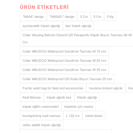
ÜRÜN ETIKETLERI
"NASA" design
"NASA21" design
3 Cm
5 Cm
5 Kg
ayarlanabilir köpek ağızlığı
bez köpek ağızlığı
Collar Waudog Batman Desenli QR Pasaportlu Köpek Boyun Tasması 38-49
Cm
Collar WAUDOG Waterproof Gezdirme Tasması W 15 mm
Collar WAUDOG Waterproof Gezdirme Tasması W 20 mm
Collar WAUDOG Waterproof Gezdirme Tasması W 25 mm
Collar WAUDOG Waterproof QR Kodlu Boyun Tasması 25 mm
Family waist bag for feed and accessories
havlama önleyici ağızlık
Ked
Kedi Maması
köpek ağızlık bez
Köpek ağızlığı
köpek eğitim malzemeleri
köpekler için maske
kısırlaştırılmış kedi maması
L 122 cm
metal fastex
nefes alabilir köpek ağızlığı