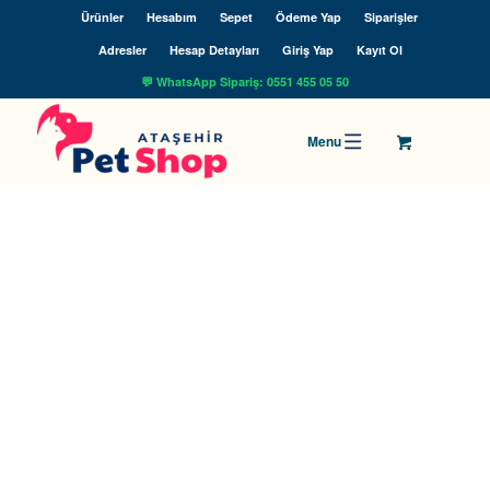
Ürünler
Hesabım
Sepet
Ödeme Yap
Siparişler
Adresler
Hesap Detayları
Giriş Yap
Kayıt Ol
💬 WhatsApp Sipariş: 0551 455 05 50