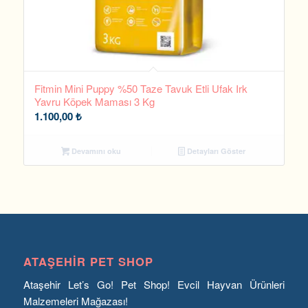
Fitmin Mini Puppy %50 Taze Tavuk Etli Ufak Irk
Yavru Köpek Maması 3 Kg
1.100,00
₺
Devamını oku
Detayları Göster
ATAŞEHIR PET SHOP
Ataşehir Let’s Go! Pet Shop! Evcil Hayvan Ürünleri
Malzemeleri Mağazası!