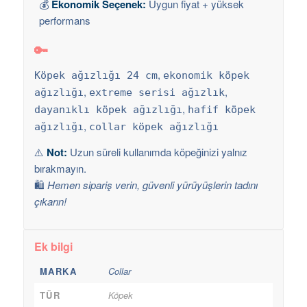
💰
Ekonomik Seçenek:
Uygun fiyat + yüksek
performans
🔑
,
Köpek ağızlığı 24 cm
ekonomik köpek
,
,
ağızlığı
extreme serisi ağızlık
,
dayanıklı köpek ağızlığı
hafif köpek
,
ağızlığı
collar köpek ağızlığı
⚠️
Not:
Uzun süreli kullanımda köpeğinizi yalnız
bırakmayın.
🛍️
Hemen sipariş verin, güvenli yürüyüşlerin tadını
çıkarın!
Ek bilgi
MARKA
Collar
TÜR
Köpek