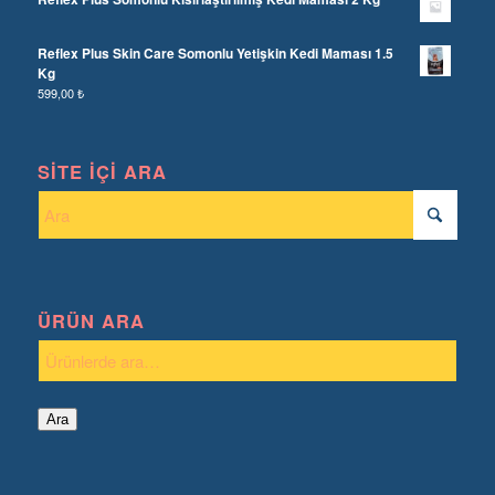
Reflex Plus Skin Care Somonlu Yetişkin Kedi Maması 1.5
Kg
599,00
₺
SITE İÇI ARA
ÜRÜN ARA
Ara