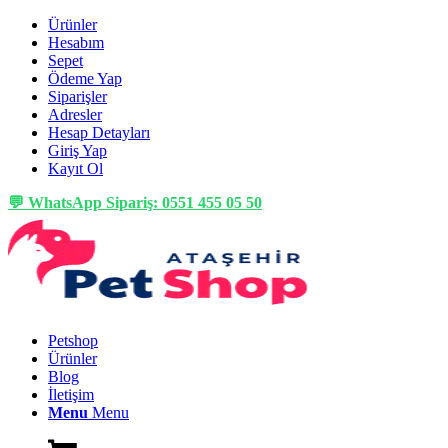
Ürünler
Hesabım
Sepet
Ödeme Yap
Siparişler
Adresler
Hesap Detayları
Giriş Yap
Kayıt Ol
💬 WhatsApp Sipariş: 0551 455 05 50
Petshop
Ürünler
Blog
İletişim
Menu
Menu