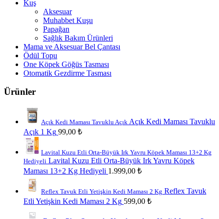
Kuş
Aksesuar
Muhabbet Kuşu
Papağan
Sağlık Bakım Ürünleri
Mama ve Aksesuar Bel Çantası
Ödül Topu
One Köpek Göğüs Tasması
Otomatik Gezdirme Tasması
Ürünler
Açık Kedi Maması Tavuklu
Açık Kedi Maması Tavuklu Açık
Açık 1 Kg
99,00
₺
Lavital Kuzu Etli Orta-Büyük Irk Yavru Köpek Maması 13+2 Kg
Lavital Kuzu Etli Orta-Büyük Irk Yavru Köpek
Hediyeli
Maması 13+2 Kg Hediyeli
1.999,00
₺
Reflex Tavuk
Reflex Tavuk Etli Yetişkin Kedi Maması 2 Kg
Etli Yetişkin Kedi Maması 2 Kg
599,00
₺