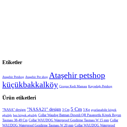
Etiketler
Ataşehir petshop
Ataşehir Petshop
Ataşehir Pet shop
küçükbakkalköy
Croque Kedi Maması
Kayışdağı Petshop
Ürün etiketleri
5 Cm
"NASA21" design
"NASA" design
3 Cm
5 Kg
ayarlanabilir köpek
Collar Waudog Batman Desenli QR Pasaportlu Köpek Boyun
ağızlığı
bez köpek ağızlığı
Tasması 38-49 Cm
Collar WAUDOG Waterproof Gezdirme Tasması W 15 mm
Collar
WAUDOG Waterproof Gezdirme Tasması W 20 mm
Collar WAUDOG Waterproof