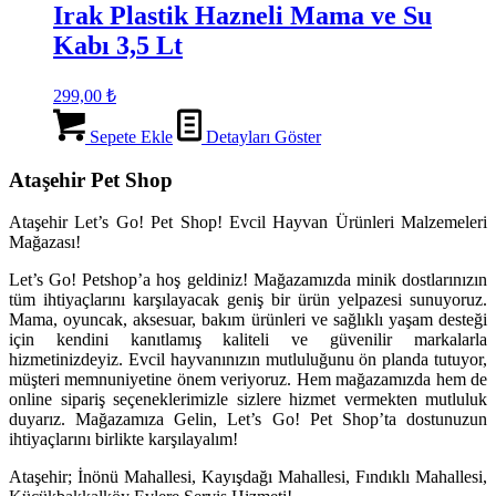
Irak Plastik Hazneli Mama ve Su
Kabı 3,5 Lt
299,00
₺
Sepete Ekle
Detayları Göster
Ataşehir Pet Shop
Ataşehir Let’s Go! Pet Shop! Evcil Hayvan Ürünleri Malzemeleri
Mağazası!
Let’s Go! Petshop’a hoş geldiniz! Mağazamızda minik dostlarınızın
tüm ihtiyaçlarını karşılayacak geniş bir ürün yelpazesi sunuyoruz.
Mama, oyuncak, aksesuar, bakım ürünleri ve sağlıklı yaşam desteği
için kendini kanıtlamış kaliteli ve güvenilir markalarla
hizmetinizdeyiz. Evcil hayvanınızın mutluluğunu ön planda tutuyor,
müşteri memnuniyetine önem veriyoruz. Hem mağazamızda hem de
online sipariş seçeneklerimizle sizlere hizmet vermekten mutluluk
duyarız. Mağazamıza Gelin, Let’s Go! Pet Shop’ta dostunuzun
ihtiyaçlarını birlikte karşılayalım!
Ataşehir; İnönü Mahallesi, Kayışdağı Mahallesi, Fındıklı Mahallesi,