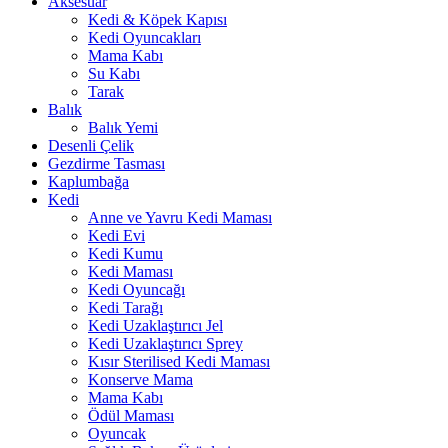
Aksesuar
Kedi & Köpek Kapısı
Kedi Oyuncakları
Mama Kabı
Su Kabı
Tarak
Balık
Balık Yemi
Desenli Çelik
Gezdirme Tasması
Kaplumbağa
Kedi
Anne ve Yavru Kedi Maması
Kedi Evi
Kedi Kumu
Kedi Maması
Kedi Oyuncağı
Kedi Tarağı
Kedi Uzaklaştırıcı Jel
Kedi Uzaklaştırıcı Sprey
Kısır Sterilised Kedi Maması
Konserve Mama
Mama Kabı
Ödül Maması
Oyuncak