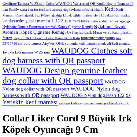
Gezdirme Tasması W 25 mm
Collar WAUDOG Waterproof QR Kodlu Boyun Tasması 25
Kedi
mm
Family waist bag for feed and accessories
havlama önleyici ağızlık
Kedi
Maması
köpek ağızlık bez
Köpek ağızlığı
köpek eğitim malzemeleri
köpekler için maske
L 122 cm
kısırlaştırılmış kedi maması
metal fastex
nefes alabilir köpek ağızlığı
Nylabone Tavuk
Nylabone Domuz Pastırması Aromalı Köpek Çiğneme Kemiği
Aromalı Köpek Çiğneme Kemiği
plastic
Oz Playfull Çelik Mama ve Su Kabı
fastex
pronature mama yorum
Playfull 16 Oz Desenli Çelik Mama ve Su Kabı
size
Soft harness AiryVest ONE
somonlu kedi maması
33*17*10 cm
tavuk etli kedi maması
WAUDOG Clothes soft
W 25 mm
Tavuklu kedi maması
dog harness with QR passport
WAUDOG Design genuine leather
dog collar with QR passport
WAUDOG
WAUDOG Nylon dog
Nylon dog collar with QR passport
harness with QR passport
WAUDOG Nylon dog leash 122
XS
Yetişkin kedi maması
yetişkin kedi yaş maması
yumuşak köpek ağızlığı
Collar Liker Cord 9 Büyük Irk
Köpek Oyuncağı 9 Cm