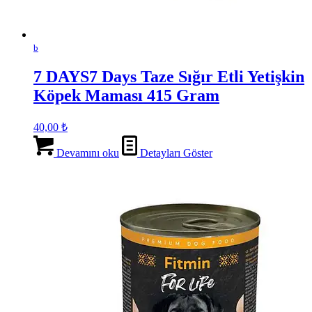
b
7 DAYS7 Days Taze Sığır Etli Yetişkin
Köpek Maması 415 Gram
40,00
₺
Devamını oku
Detayları Göster