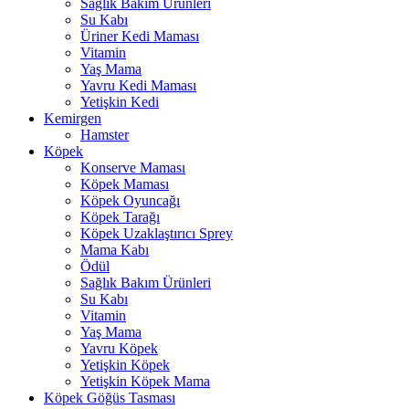
Sağlık Bakım Ürünleri
Su Kabı
Üriner Kedi Maması
Vitamin
Yaş Mama
Yavru Kedi Maması
Yetişkin Kedi
Kemirgen
Hamster
Köpek
Konserve Maması
Köpek Maması
Köpek Oyuncağı
Köpek Tarağı
Köpek Uzaklaştırıcı Sprey
Mama Kabı
Ödül
Sağlık Bakım Ürünleri
Su Kabı
Vitamin
Yaş Mama
Yavru Köpek
Yetişkin Köpek
Yetişkin Köpek Mama
Köpek Göğüs Tasması