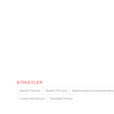
ETIKETLER
Ataşehir Petshop
Ataşehir Pet shop
Ataşehir petshop küçükbakkalköy
Croque Kedi Maması
Kayışdağı Petshop