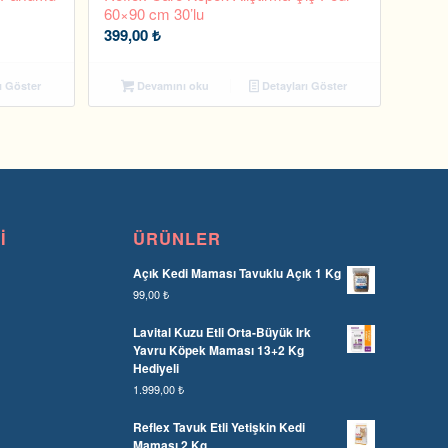
60×90 cm 30’lu
399,00
₺
ı Göster
Devamını oku
Detayları Göster
I
ÜRÜNLER
Açık Kedi Maması Tavuklu Açık 1 Kg
99,00
₺
Lavital Kuzu Etli Orta-Büyük Irk
Yavru Köpek Maması 13+2 Kg
Hediyeli
1.999,00
₺
Reflex Tavuk Etli Yetişkin Kedi
Maması 2 Kg