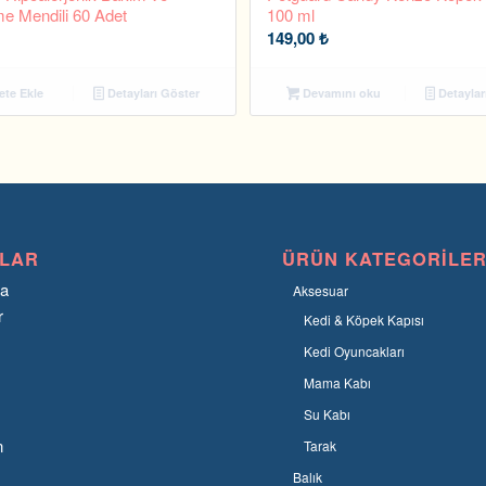
e Mendili 60 Adet
100 ml
149,00
₺
te Ekle
Detayları Göster
Devamını oku
Detaylar
LAR
ÜRÜN KATEGORILER
fa
Aksesuar
r
Kedi & Köpek Kapısı
Kedi Oyuncakları
Mama Kabı
Su Kabı
n
Tarak
Balık