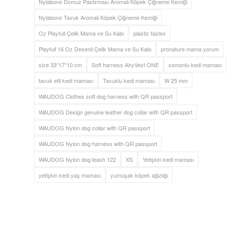
Nylabone Domuz Pastırması Aromalı Köpek Çiğneme Kemiği
Nylabone Tavuk Aromalı Köpek Çiğneme Kemiği
Oz Playfull Çelik Mama ve Su Kabı
plastic fastex
Playfull 16 Oz Desenli Çelik Mama ve Su Kabı
pronature mama yorum
size 33*17*10 cm
Soft harness AiryVest ONE
somonlu kedi maması
tavuk etli kedi maması
Tavuklu kedi maması
W 25 mm
WAUDOG Clothes soft dog harness with QR passport
WAUDOG Design genuine leather dog collar with QR passport
WAUDOG Nylon dog collar with QR passport
WAUDOG Nylon dog harness with QR passport
WAUDOG Nylon dog leash 122
XS
Yetişkin kedi maması
yetişkin kedi yaş maması
yumuşak köpek ağızlığı