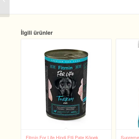
Köpek Boyun Tasması
31-49 Cm 25...
İlgili ürünler
Fitmin For Life Hindi Etli Pate Köpek
Supreme 