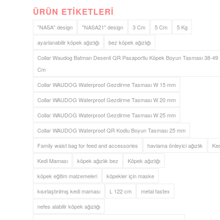
ÜRÜN ETIKETLERI
"NASA" design
"NASA21" design
3 Cm
5 Cm
5 Kg
ayarlanabilir köpek ağızlığı
bez köpek ağızlığı
Collar Waudog Batman Desenli QR Pasaportlu Köpek Boyun Tasması 38-49
Cm
Collar WAUDOG Waterproof Gezdirme Tasması W 15 mm
Collar WAUDOG Waterproof Gezdirme Tasması W 20 mm
Collar WAUDOG Waterproof Gezdirme Tasması W 25 mm
Collar WAUDOG Waterproof QR Kodlu Boyun Tasması 25 mm
Family waist bag for feed and accessories
havlama önleyici ağızlık
Ked
Kedi Maması
köpek ağızlık bez
Köpek ağızlığı
köpek eğitim malzemeleri
köpekler için maske
kısırlaştırılmış kedi maması
L 122 cm
metal fastex
nefes alabilir köpek ağızlığı