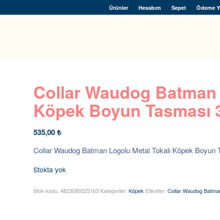
Ürünler
Hesabım
Sepet
Ödeme Y
Collar Waudog Batman 
Köpek Boyun Tasması
535,00
₺
Collar Waudog Batman Logolu Metal Tokalı Köpek Boyu
Stokta yok
Stok kodu:
4823089325163
Kategoriler:
Köpek
Etiketler:
Collar Waudog Batma