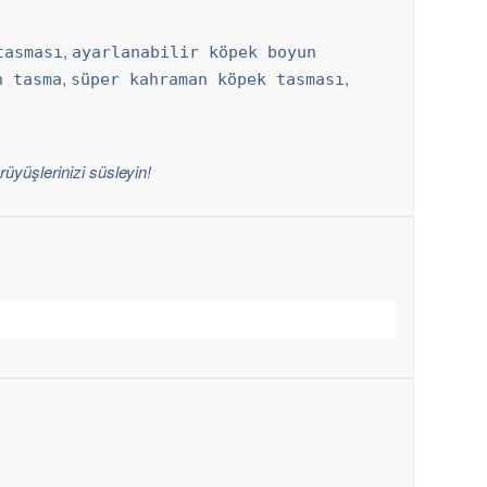
,
tasması
ayarlanabilir köpek boyun
,
,
n tasma
süper kahraman köpek tasması
üyüşlerinizi süsleyin!