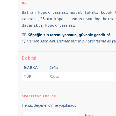
🔑
,
Batman köpek tasması
metal tokalı köpek 
,
,
tasması
25 mm köpek tasması
waudog batma
dayanıklı köpek tasması
🐕‍🦺
Köpeğinizin tarzını yansıtın, güvenle gezdirin!
🛒
Hemen satın alın, Batman temalı bu özel tasma ile yür
Ek bilgi
MARKA
Collar
TÜR
Köpek
DEĞERLENDIRMELER
Henüz değerlendirme yapılmadı.
*
İsim