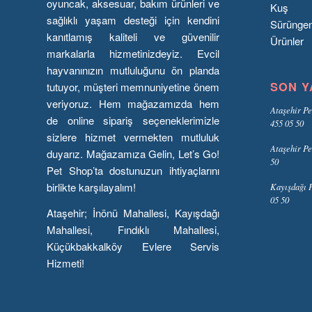
oyuncak, aksesuar, bakım ürünleri ve
Kuş
sağlıklı yaşam desteği için kendini
Sürünge
kanıtlamış kaliteli ve güvenilir
Ürünler
markalarla hizmetinizdeyiz. Evcil
hayvanınızın mutluluğunu ön planda
SON Y
tutuyor, müşteri memnuniyetine önem
veriyoruz. Hem mağazamızda hem
Ataşehir Pe
de online sipariş seçeneklerimizle
455 05 50
sizlere hizmet vermekten mutluluk
Ataşehir Pe
duyarız. Mağazamıza Gelin, Let’s Go!
50
Pet Shop’ta dostunuzun ihtiyaçlarını
birlikte karşılayalım!
Kayışdağı P
05 50
Ataşehir; İnönü Mahallesi, Kayışdağı
Mahallesi, Fındıklı Mahallesi,
Küçükbakkalköy Evlere Servis
Hizmeti!