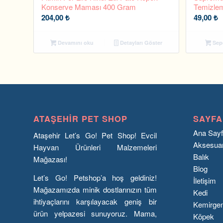
Konserve Maması 400 Gram
Temizlem
204,00
₺
49,00
₺
Devamını oku
Detayları Göster
Sepe
ATAŞEHIR PET SHOP
SAYFA
Ana Say
Ataşehir Let’s Go! Pet Shop! Evcil
Aksesua
Hayvan Ürünleri Malzemeleri
Balık
Mağazası!
Blog
Let’s Go! Petshop’a hoş geldiniz!
İletişim
Mağazamızda minik dostlarınızın tüm
Kedi
ihtiyaçlarını karşılayacak geniş bir
Kemirge
ürün yelpazesi sunuyoruz. Mama,
Köpek