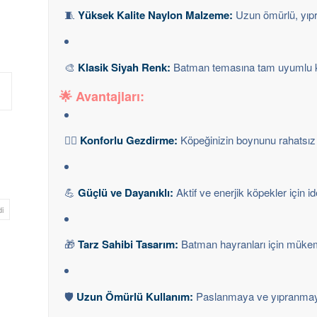
🧵
Yüksek Kalite Naylon Malzeme:
Uzun ömürlü, yıpr
🎨
Klasik Siyah Renk:
Batman temasına tam uyumlu k
🌟 Avantajları:
🚶‍♂️
Konforlu Gezdirme:
Köpeğinizin boynunu rahatsız 
💪
Güçlü ve Dayanıklı:
Aktif ve enerjik köpekler için id
i
🎁
Tarz Sahibi Tasarım:
Batman hayranları için mük
🛡️
Uzun Ömürlü Kullanım:
Paslanmaya ve yıpranmaya