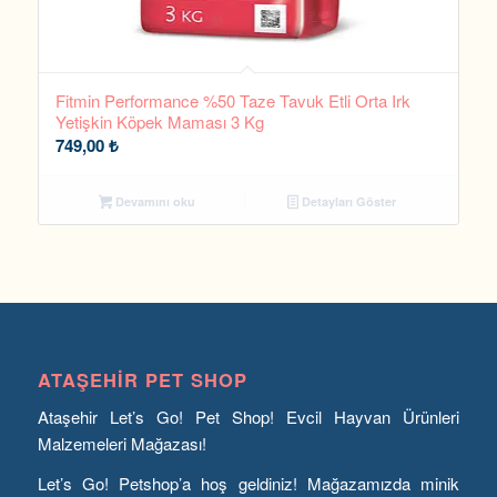
Fitmin Performance %50 Taze Tavuk Etli Orta Irk
Yetişkin Köpek Maması 3 Kg
749,00
₺
Devamını oku
Detayları Göster
ATAŞEHIR PET SHOP
Ataşehir Let’s Go! Pet Shop! Evcil Hayvan Ürünleri
Malzemeleri Mağazası!
Let’s Go! Petshop’a hoş geldiniz! Mağazamızda minik