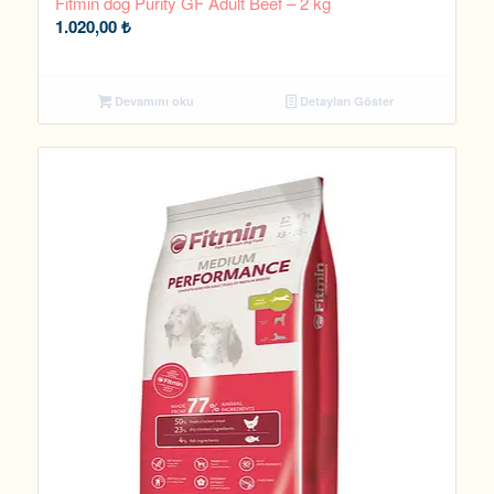
Fitmin dog Purity GF Adult Beef – 2 kg
1.020,00
₺
Devamını oku
Detayları Göster