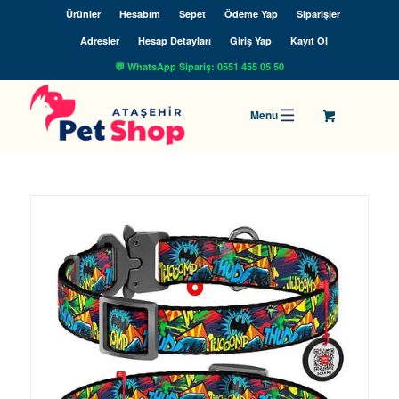
Ürünler
Hesabım
Sepet
Ödeme Yap
Siparişler
Adresler
Hesap Detayları
Giriş Yap
Kayıt Ol
💬 WhatsApp Sipariş: 0551 455 05 50