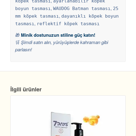
,
köpek tasması
ayarlanabilir köpek
,
,
boyun tasması
WAUDOG Batman tasması
25
,
mm köpek tasması
dayanıklı köpek boyun
,
tasması
reflektif köpek tasması
🎁
Minik dostunuzun stiline güç katın!
🛒
Şimdi satın alın, yürüyüşlerde kahraman gibi
parlasın!
İlgili ürünler