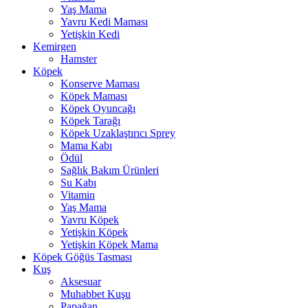
Yaş Mama
Yavru Kedi Maması
Yetişkin Kedi
Kemirgen
Hamster
Köpek
Konserve Maması
Köpek Maması
Köpek Oyuncağı
Köpek Tarağı
Köpek Uzaklaştırıcı Sprey
Mama Kabı
Ödül
Sağlık Bakım Ürünleri
Su Kabı
Vitamin
Yaş Mama
Yavru Köpek
Yetişkin Köpek
Yetişkin Köpek Mama
Köpek Göğüs Tasması
Kuş
Aksesuar
Muhabbet Kuşu
Papağan