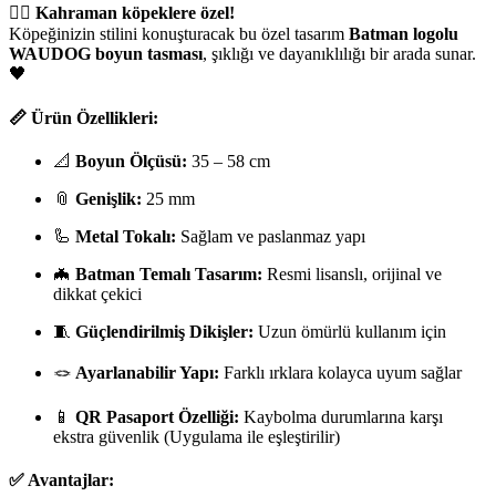
🐕‍🦺
Kahraman köpeklere özel!
Köpeğinizin stilini konuşturacak bu özel tasarım
Batman logolu
WAUDOG boyun tasması
, şıklığı ve dayanıklılığı bir arada sunar.
🖤
📏
Ürün Özellikleri:
📐
Boyun Ölçüsü:
35 – 58 cm
📎
Genişlik:
25 mm
🦾
Metal Tokalı:
Sağlam ve paslanmaz yapı
🦇
Batman Temalı Tasarım:
Resmi lisanslı, orijinal ve
dikkat çekici
🧵
Güçlendirilmiş Dikişler:
Uzun ömürlü kullanım için
🪢
Ayarlanabilir Yapı:
Farklı ırklara kolayca uyum sağlar
📱
QR Pasaport Özelliği:
Kaybolma durumlarına karşı
ekstra güvenlik (Uygulama ile eşleştirilir)
✅
Avantajlar: