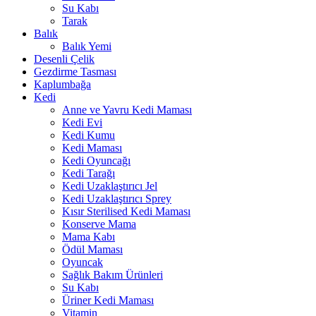
Su Kabı
Tarak
Balık
Balık Yemi
Desenli Çelik
Gezdirme Tasması
Kaplumbağa
Kedi
Anne ve Yavru Kedi Maması
Kedi Evi
Kedi Kumu
Kedi Maması
Kedi Oyuncağı
Kedi Tarağı
Kedi Uzaklaştırıcı Jel
Kedi Uzaklaştırıcı Sprey
Kısır Sterilised Kedi Maması
Konserve Mama
Mama Kabı
Ödül Maması
Oyuncak
Sağlık Bakım Ürünleri
Su Kabı
Üriner Kedi Maması
Vitamin