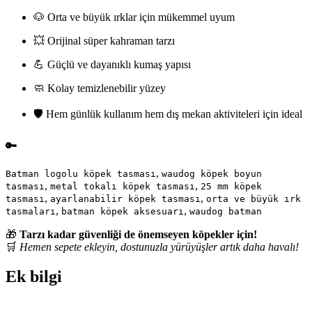
🐶 Orta ve büyük ırklar için mükemmel uyum
💥 Orijinal süper kahraman tarzı
💪 Güçlü ve dayanıklı kumaş yapısı
🧼 Kolay temizlenebilir yüzey
🛡️ Hem günlük kullanım hem dış mekan aktiviteleri için ideal
🔑
,
Batman logolu köpek tasması
waudog köpek boyun
,
,
tasması
metal tokalı köpek tasması
25 mm köpek
,
,
tasması
ayarlanabilir köpek tasması
orta ve büyük ırk
,
,
tasmaları
batman köpek aksesuarı
waudog batman
🎁
Tarzı kadar güvenliği de önemseyen köpekler için!
🛒
Hemen sepete ekleyin, dostunuzla yürüyüşler artık daha havalı!
Ek bilgi