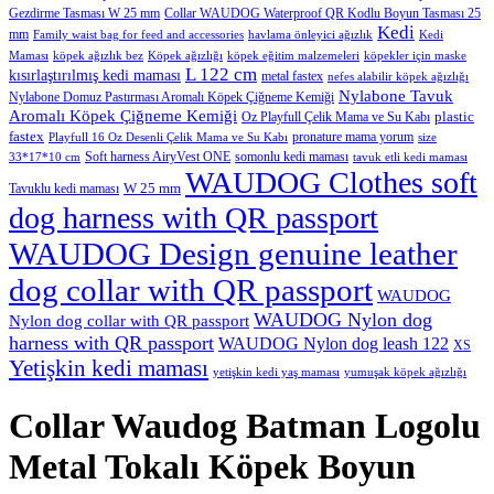
Gezdirme Tasması W 25 mm
Collar WAUDOG Waterproof QR Kodlu Boyun Tasması 25
Kedi
mm
Family waist bag for feed and accessories
havlama önleyici ağızlık
Kedi
Maması
köpek ağızlık bez
Köpek ağızlığı
köpek eğitim malzemeleri
köpekler için maske
L 122 cm
kısırlaştırılmış kedi maması
metal fastex
nefes alabilir köpek ağızlığı
Nylabone Tavuk
Nylabone Domuz Pastırması Aromalı Köpek Çiğneme Kemiği
Aromalı Köpek Çiğneme Kemiği
plastic
Oz Playfull Çelik Mama ve Su Kabı
fastex
pronature mama yorum
Playfull 16 Oz Desenli Çelik Mama ve Su Kabı
size
Soft harness AiryVest ONE
somonlu kedi maması
33*17*10 cm
tavuk etli kedi maması
WAUDOG Clothes soft
W 25 mm
Tavuklu kedi maması
dog harness with QR passport
WAUDOG Design genuine leather
dog collar with QR passport
WAUDOG
WAUDOG Nylon dog
Nylon dog collar with QR passport
harness with QR passport
WAUDOG Nylon dog leash 122
XS
Yetişkin kedi maması
yetişkin kedi yaş maması
yumuşak köpek ağızlığı
Collar Waudog Batman Logolu
Metal Tokalı Köpek Boyun