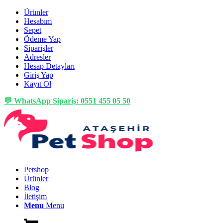
Ürünler
Hesabım
Sepet
Ödeme Yap
Siparişler
Adresler
Hesap Detayları
Giriş Yap
Kayıt Ol
💬 WhatsApp Sipariş: 0551 455 05 50
Petshop
Ürünler
Blog
İletişim
Menu
Menu