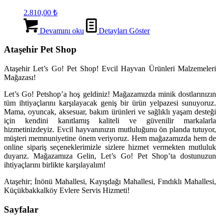
2.810,00
₺
Devamını oku
Detayları Göster
Ataşehir Pet Shop
Ataşehir Let’s Go! Pet Shop! Evcil Hayvan Ürünleri Malzemeleri
Mağazası!
Let’s Go! Petshop’a hoş geldiniz! Mağazamızda minik dostlarınızın
tüm ihtiyaçlarını karşılayacak geniş bir ürün yelpazesi sunuyoruz.
Mama, oyuncak, aksesuar, bakım ürünleri ve sağlıklı yaşam desteği
için kendini kanıtlamış kaliteli ve güvenilir markalarla
hizmetinizdeyiz. Evcil hayvanınızın mutluluğunu ön planda tutuyor,
müşteri memnuniyetine önem veriyoruz. Hem mağazamızda hem de
online sipariş seçeneklerimizle sizlere hizmet vermekten mutluluk
duyarız. Mağazamıza Gelin, Let’s Go! Pet Shop’ta dostunuzun
ihtiyaçlarını birlikte karşılayalım!
Ataşehir; İnönü Mahallesi, Kayışdağı Mahallesi, Fındıklı Mahallesi,
Küçükbakkalköy Evlere Servis Hizmeti!
Sayfalar