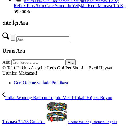
Reflex Plus Skin Care Somonlu Yetişkin Kedi Maması 1.5 Kg
Reflex Plus Skin Care Somonlu Yetişkin Kedi Maması 1.5 Kg
599,00
₺
Site İçi Ara
Ürün Ara
Ara:
Ara
© Telif Hakkı - Ataşehir Let’s Go! Pet Shop! │ Evcil Hayvan
Ürünleri Mağazası!
Geri Ödeme ve İade Politikası
Collar Waudog Batman Logolu Metal Tokalı Köpek Boyun
Tasması 35-58 Cm 25...
Collar Waudog Batman Logolu