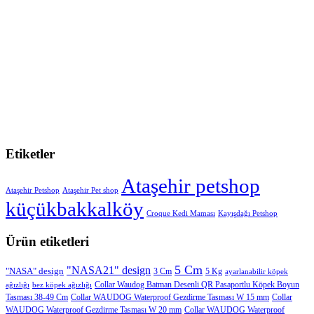
Etiketler
Ataşehir petshop
Ataşehir Petshop
Ataşehir Pet shop
küçükbakkalköy
Croque Kedi Maması
Kayışdağı Petshop
Ürün etiketleri
5 Cm
"NASA21" design
"NASA" design
3 Cm
5 Kg
ayarlanabilir köpek
Collar Waudog Batman Desenli QR Pasaportlu Köpek Boyun
ağızlığı
bez köpek ağızlığı
Tasması 38-49 Cm
Collar WAUDOG Waterproof Gezdirme Tasması W 15 mm
Collar
WAUDOG Waterproof Gezdirme Tasması W 20 mm
Collar WAUDOG Waterproof