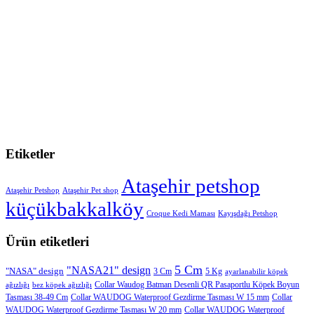
Etiketler
Ataşehir petshop
Ataşehir Petshop
Ataşehir Pet shop
küçükbakkalköy
Croque Kedi Maması
Kayışdağı Petshop
Ürün etiketleri
5 Cm
"NASA21" design
"NASA" design
3 Cm
5 Kg
ayarlanabilir köpek
Collar Waudog Batman Desenli QR Pasaportlu Köpek Boyun
ağızlığı
bez köpek ağızlığı
Tasması 38-49 Cm
Collar WAUDOG Waterproof Gezdirme Tasması W 15 mm
Collar
WAUDOG Waterproof Gezdirme Tasması W 20 mm
Collar WAUDOG Waterproof