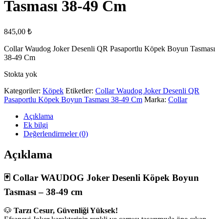
Tasması 38-49 Cm
845,00
₺
Collar Waudog Joker Desenli QR Pasaportlu Köpek Boyun Tasması
38-49 Cm
Stokta yok
Kategoriler:
Köpek
Etiketler:
Collar Waudog Joker Desenli QR
Pasaportlu Köpek Boyun Tasması 38-49 Cm
Marka:
Collar
Açıklama
Ek bilgi
Değerlendirmeler (0)
Açıklama
🃏 Collar WAUDOG Joker Desenli Köpek Boyun
Tasması – 38-49 cm
🐶
Tarzı Cesur, Güvenliği Yüksek!