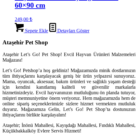
60×90 cm
249,00
₺
Sepete Ekle
Detayları Göster
Ataşehir Pet Shop
Ataşehir Let’s Go! Pet Shop! Evcil Hayvan Ürünleri Malzemeleri
Mağazası!
Let’s Go! Petshop’a hoş geldiniz! Mağazamızda minik dostlarınızın
tüm ihtiyaçlarını karşılayacak geniş bir ürün yelpazesi sunuyoruz.
Mama, oyuncak, aksesuar, bakım ürünleri ve sağlıklı yaşam desteği
için kendini kanıtlamış kaliteli ve güvenilir markalarla
hizmetinizdeyiz. Evcil hayvanınızın mutluluğunu ön planda tutuyor,
müşteri memnuniyetine önem veriyoruz. Hem mağazamızda hem de
online sipariş seçeneklerimizle sizlere hizmet vermekten mutluluk
duyarız. Mağazamıza Gelin, Let’s Go! Pet Shop’ta dostunuzun
ihtiyaçlarını birlikte karşılayalım!
Ataşehir; İnönü Mahallesi, Kayışdağı Mahallesi, Fındıklı Mahallesi,
Küçükbakkalköy Evlere Servis Hizmeti!