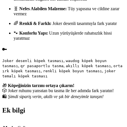
🧬
Nefes Alabilen Malzeme:
Tüy yapısına ve cildine zarar
vermez
🌈
Renkli & Farklı:
Joker desenli tasarımıyla fark yaratır
🐾
Konforlu Yapı:
Uzun yürüyüşlerde rahatsızlık hissi
yaratmaz
🔑
,
Joker desenli köpek tasması
waudog köpek boyun
,
,
,
tasması
qr pasaportlu tasma
akıllı köpek tasması
orta
,
,
ırk köpek tasması
renkli köpek boyun tasması
joker
temalı köpek tasması
🎁
Köpeğinizin tarzını ortaya çıkarın!
🎲 Joker ruhunu yansıtan bu tasma ile her adımda fark yaratın!
🛍️
Şimdi sipariş verin, akıllı ve şık bir deneyimle tanışın!
Ek bilgi