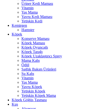
Üriner Kedi Maması
Vitamin
Yaş Mama
Yavru Kedi Maması
Yetişkin Kedi
Kemirgen
Hamster
Köpek
Konserve Maması
Köpek Maması
Köpek Oyuncağı
Köpek Tarağı
Köpek Uzaklaştırıcı Sprey
Mama Kabı
Ödül
Sağlık Bakım Ürünleri
Su Kabı
Vitamin
Yaş Mama
Yavru Köpek
Yetişkin Köpek
Yetişkin Köpek Mama
Köpek Göğüs Tasması
Kuş
Aksesuar