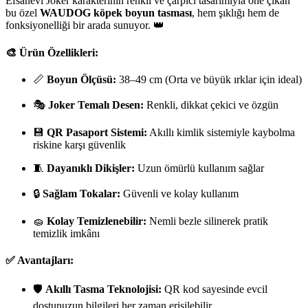
Efsanevi Joker karakterinin renkli ve çarpıcı tasarımıyla öne çıkan
bu özel
WAUDOG köpek boyun tasması
, hem şıklığı hem de
fonksiyonelliği bir arada sunuyor. 👑
🎨
Ürün Özellikleri:
📏
Boyun Ölçüsü:
38–49 cm (Orta ve büyük ırklar için ideal)
🎭
Joker Temalı Desen:
Renkli, dikkat çekici ve özgün
💾
QR Pasaport Sistemi:
Akıllı kimlik sistemiyle kaybolma
riskine karşı güvenlik
🧵
Dayanıklı Dikişler:
Uzun ömürlü kullanım sağlar
🔒
Sağlam Tokalar:
Güvenli ve kolay kullanım
🧽
Kolay Temizlenebilir:
Nemli bezle silinerek pratik
temizlik imkânı
✅
Avantajları:
🛡️
Akıllı Tasma Teknolojisi:
QR kod sayesinde evcil
dostunuzun bilgileri her zaman erişilebilir