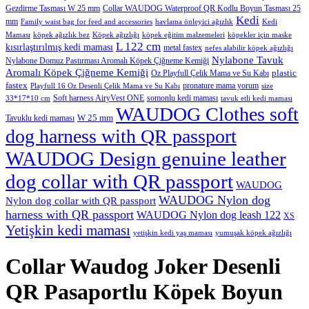
Gezdirme Tasması W 25 mm
Collar WAUDOG Waterproof QR Kodlu Boyun Tasması 25
Kedi
mm
Family waist bag for feed and accessories
havlama önleyici ağızlık
Kedi
Maması
köpek ağızlık bez
Köpek ağızlığı
köpek eğitim malzemeleri
köpekler için maske
L 122 cm
kısırlaştırılmış kedi maması
metal fastex
nefes alabilir köpek ağızlığı
Nylabone Tavuk
Nylabone Domuz Pastırması Aromalı Köpek Çiğneme Kemiği
Aromalı Köpek Çiğneme Kemiği
plastic
Oz Playfull Çelik Mama ve Su Kabı
fastex
pronature mama yorum
Playfull 16 Oz Desenli Çelik Mama ve Su Kabı
size
Soft harness AiryVest ONE
somonlu kedi maması
33*17*10 cm
tavuk etli kedi maması
WAUDOG Clothes soft
W 25 mm
Tavuklu kedi maması
dog harness with QR passport
WAUDOG Design genuine leather
dog collar with QR passport
WAUDOG
WAUDOG Nylon dog
Nylon dog collar with QR passport
harness with QR passport
WAUDOG Nylon dog leash 122
XS
Yetişkin kedi maması
yetişkin kedi yaş maması
yumuşak köpek ağızlığı
Collar Waudog Joker Desenli
QR Pasaportlu Köpek Boyun