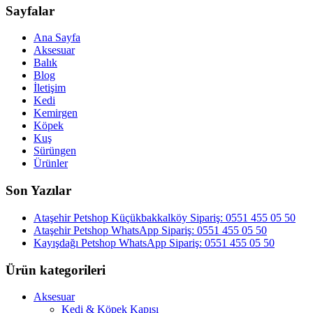
Sayfalar
Ana Sayfa
Aksesuar
Balık
Blog
İletişim
Kedi
Kemirgen
Köpek
Kuş
Sürüngen
Ürünler
Son Yazılar
Ataşehir Petshop Küçükbakkalköy Sipariş: 0551 455 05 50
Ataşehir Petshop WhatsApp Sipariş: 0551 455 05 50
Kayışdağı Petshop WhatsApp Sipariş: 0551 455 05 50
Ürün kategorileri
Aksesuar
Kedi & Köpek Kapısı