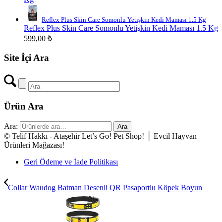
Reflex Plus Skin Care Somonlu Yetişkin Kedi Maması 1.5 Kg
Reflex Plus Skin Care Somonlu Yetişkin Kedi Maması 1.5 Kg
599,00
₺
Site İçi Ara
Ürün Ara
Ara:
Ara
© Telif Hakkı - Ataşehir Let’s Go! Pet Shop! │ Evcil Hayvan
Ürünleri Mağazası!
Geri Ödeme ve İade Politikası
Collar Waudog Batman Desenli QR Pasaportlu Köpek Boyun