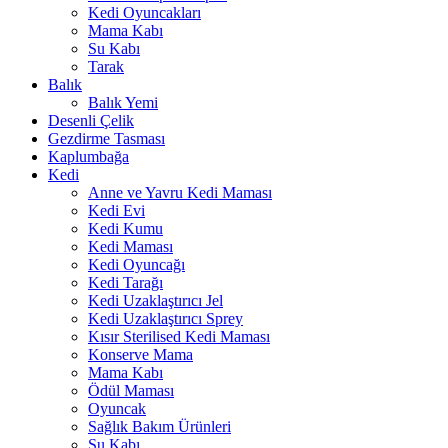
Kedi Oyuncakları
Mama Kabı
Su Kabı
Tarak
Balık
Balık Yemi
Desenli Çelik
Gezdirme Tasması
Kaplumbağa
Kedi
Anne ve Yavru Kedi Maması
Kedi Evi
Kedi Kumu
Kedi Maması
Kedi Oyuncağı
Kedi Tarağı
Kedi Uzaklaştırıcı Jel
Kedi Uzaklaştırıcı Sprey
Kısır Sterilised Kedi Maması
Konserve Mama
Mama Kabı
Ödül Maması
Oyuncak
Sağlık Bakım Ürünleri
Su Kabı