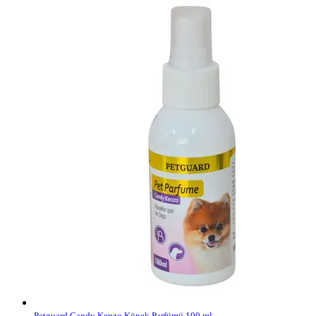
Petguard Candy Kenzo Köpek Parfümü 100 ml