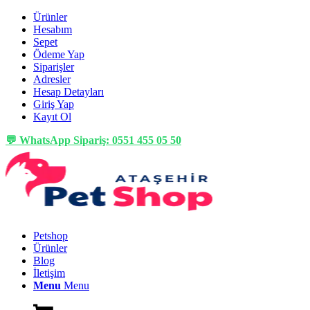
Ürünler
Hesabım
Sepet
Ödeme Yap
Siparişler
Adresler
Hesap Detayları
Giriş Yap
Kayıt Ol
💬 WhatsApp Sipariş: 0551 455 05 50
Petshop
Ürünler
Blog
İletişim
Menu
Menu