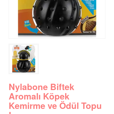
Nylabone Biftek
Aromalı Köpek
Kemirme ve Ödül Topu