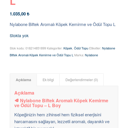
L
1.035,00
₺
Nylabone Biftek Aromalı Köpek Kemirme ve Ödül Topu L
Stokta yok
Stok kodu:
018214851899
Kategoriler:
Köpek
,
Ödül Topu
Etiketler:
Nylabone
Biftek Aromalı Köpek Kemirme ve Ödül Topu L
Marka:
Nylabone
Açıklama
Ek bilgi
Değerlendirmeler (0)
Açıklama
🥩 Nylabone Biftek Aromalı Köpek Kemirme
ve Ödül Topu – L Boy
Köpeğinizin hem zihinsel hem fiziksel enerjisini
harcamasını sağlayan, lezzetli aromalı, dayanıklı ve