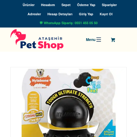
Ürünler
Hesabım
Sepet
Ödeme Yap
Siparişler
Adresler
Hesap Detayları
Giriş Yap
Kayıt Ol
💬 WhatsApp Sipariş: 0551 455 05 50