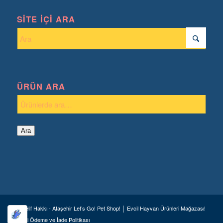
SITE İÇI ARA
ÜRÜN ARA
Ara
© Telif Hakkı - Ataşehir Let’s Go! Pet Shop! │ Evcil Hayvan Ürünleri Mağazası!
Geri Ödeme ve İade Politikası