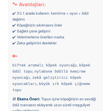
🐾 Avantajları:
✔️ 3’ü 1 arada kullanım: kemirme + oyun + ödül
dağıtımı
✔️ Köpeğinizin sıkılmasını önler
✔️ Sağlıklı çene gelişimi
✔️ Veterinerlerce önerilen marka
✔️ Zeka gelişimini destekler
🔑
,
biftek aromalı köpek oyuncağı
köpek
,
ödül topu
nylabone ödüllü kemirme
,
oyuncağı
zekâ geliştirici köpek
,
oyuncakları
büyük ırk köpek çiğneme
topu
🎁
Ekstra Öneri:
Topun içine köpeğinizin en sevdiği
ödül mamasını ekleyerek uzun süreli meşguliyet
sağlayabilirsiniz!