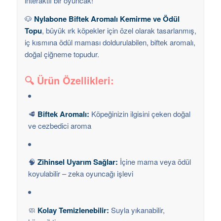
interaktif bir oyuncak!
🐶
Nylabone Biftek Aromalı Kemirme ve Ödül
Topu
, büyük ırk köpekler için özel olarak tasarlanmış,
iç kısmına ödül maması doldurulabilen, biftek aromalı,
doğal çiğneme topudur.
🔍 Ürün Özellikleri:
🥩
Biftek Aromalı:
Köpeğinizin ilgisini çeken doğal
ve cezbedici aroma
🧠
Zihinsel Uyarım Sağlar:
İçine mama veya ödül
koyulabilir – zeka oyuncağı işlevi
🧼
Kolay Temizlenebilir:
Suyla yıkanabilir,