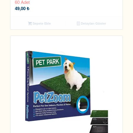
60 Adet
49,00
₺
Sepete Ekle
Detayları Göster