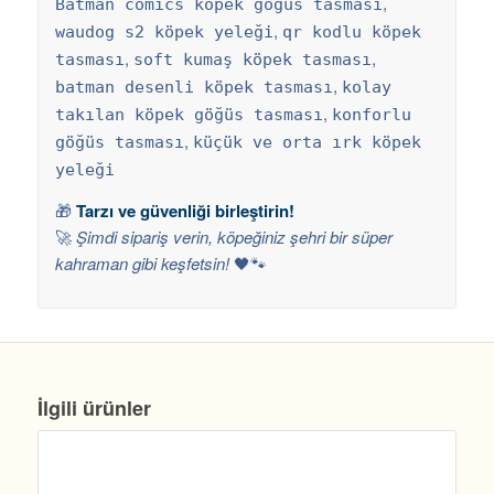
,
Batman comics köpek göğüs tasması
,
waudog s2 köpek yeleği
qr kodlu köpek
,
,
tasması
soft kumaş köpek tasması
,
batman desenli köpek tasması
kolay
,
takılan köpek göğüs tasması
konforlu
,
göğüs tasması
küçük ve orta ırk köpek
yeleği
🎁
Tarzı ve güvenliği birleştirin!
🚀
Şimdi sipariş verin, köpeğiniz şehri bir süper
kahraman gibi keşfetsin!
🖤🐾
İlgili ürünler