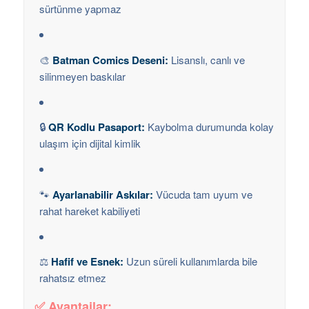
sürtünme yapmaz
🎨
Batman Comics Deseni:
Lisanslı, canlı ve
silinmeyen baskılar
🔒
QR Kodlu Pasaport:
Kaybolma durumunda kolay
ulaşım için dijital kimlik
🐾
Ayarlanabilir Askılar:
Vücuda tam uyum ve
rahat hareket kabiliyeti
⚖️
Hafif ve Esnek:
Uzun süreli kullanımlarda bile
rahatsız etmez
✅ Avantajlar: