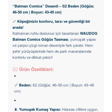
“Batman Comics” Desenli – S2 Beden (Göğüs:
46-50 cm | Boyun: 43-45 cm)
🦴
Köpeğinizin konforu, tarzı ve güvenliği bir
arada!
Kahraman ruhlu dostunuz için tasarlanan
WAUDOG
Batman Comics Göğüs Tasması
, yumuşak yapısı
ve çarpıcı çizgi roman deseniyle fark yaratır. Hem
şehir yürüyüşlerinde hem de park maceralarında
konforlu ve dikkat çekici!
🦸‍♂️ Ürün Özellikleri:
📏
Beden:
S2 (Göğüs: 46–50 cm | Boyun: 43–45
cm)
🧵
Yumuşak Kumaş Yapısı:
Hassas ciltlere uygun,