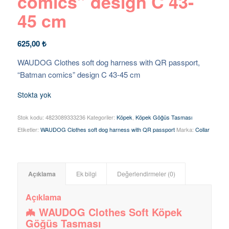
comics” design C 43-
45 cm
625,00
₺
WAUDOG Clothes soft dog harness with QR passport,
“Batman comics” design C 43-45 cm
Stokta yok
Stok kodu:
4823089333236
Kategoriler:
Köpek
,
Köpek Göğüs Tasması
Etiketler:
WAUDOG Clothes soft dog harness with QR passport
Marka:
Collar
Açıklama
Ek bilgi
Değerlendirmeler (0)
Açıklama
🦇 WAUDOG Clothes Soft Köpek
Göğüs Tasması