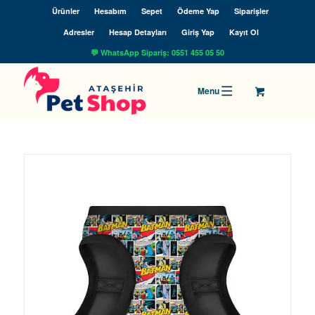
Ürünler
Hesabım
Sepet
Ödeme Yap
Siparişler
Adresler
Hesap Detayları
Giriş Yap
Kayıt Ol
💬 WhatsApp Sipariş: 0551 455 05 50