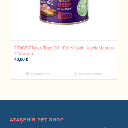
7 DAYS7 Days Taze Sığır Etli Yetişkin Köpek Maması
415 Gram
40,00
₺
Devamını oku
Detayları Göster
ATAŞEHIR PET SHOP